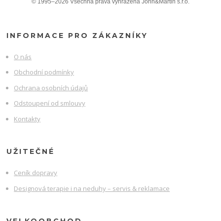
© 1995–2026 Všechna práva vyhrazena John&Martin s.r.o.
INFORMACE PRO ZÁKAZNÍKY
O nás
Obchodní podmínky
Ochrana osobních údajů
Odstoupení od smlouvy
Kontakty
UŽITEČNÉ
Ceník dopravy
Designová terapie i na neduhy – servis & reklamace