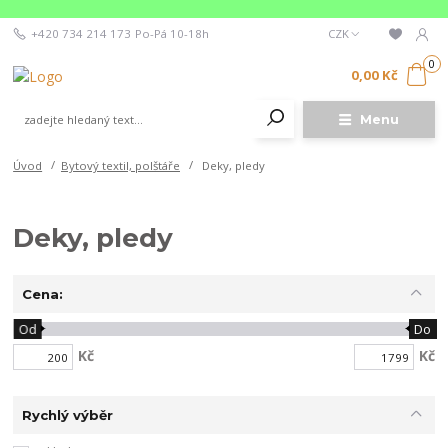
+420 734 214 173
Po-Pá 10-18h
CZK
0
0,00 Kč
Menu
Úvod
Bytový textil, polštáře
Deky, pledy
Deky, pledy
Cena:
Od
Do
Kč
Kč
Rychlý výběr