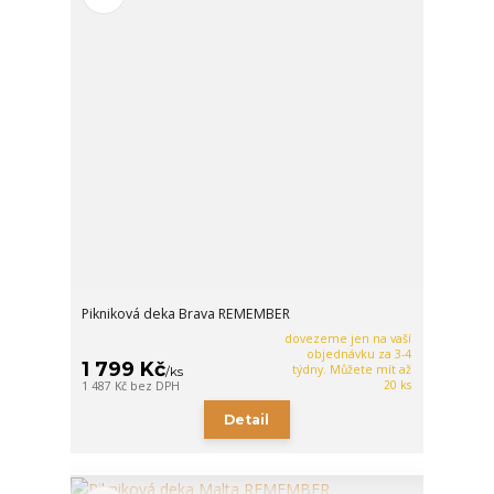
Pikniková deka Brava REMEMBER
dovezeme jen na vaší
objednávku za 3-4
1 799 Kč
týdny. Můžete mít až
/
ks
20 ks
1 487 Kč
bez DPH
Detail