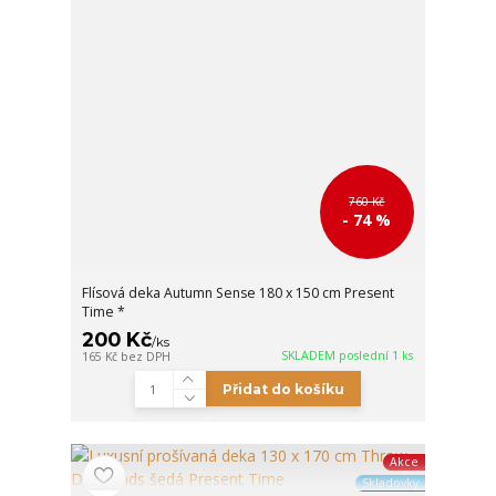
760 Kč
- 74 %
Flísová deka Autumn Sense 180 x 150 cm Present
Time *
200 Kč
/
ks
SKLADEM poslední 1 ks
165 Kč
bez DPH
Přidat do košíku
Akce
Skladovky