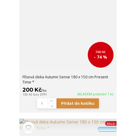
760 Kč
- 74 %
Flísová deka Autumn Sense 180 x 150 cm Present
Time *
200 Kč
/
ks
SKLADEM poslední 1 ks
165 Kč
bez DPH
Přidat do košíku
Akce
Skladovky