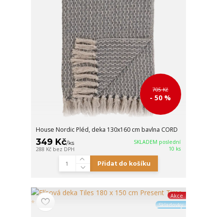
705 Kč
- 50 %
House Nordic Pléd, deka 130x160 cm bavlna CORD
349 Kč
SKLADEM poslední
/
ks
10 ks
288 Kč
bez DPH
Přidat do košíku
Akce
Skladovky