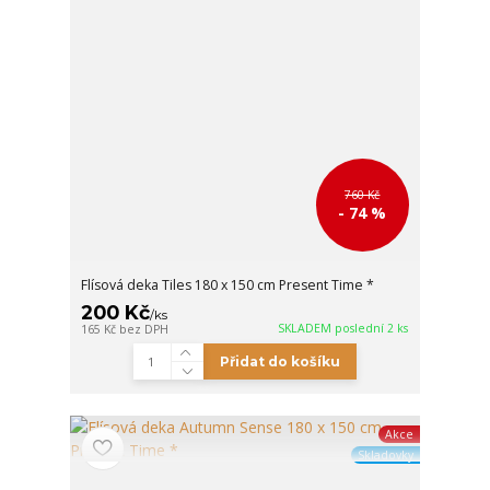
760 Kč
- 74 %
Flísová deka Tiles 180 x 150 cm Present Time *
200 Kč
/
ks
SKLADEM poslední 2 ks
165 Kč
bez DPH
Přidat do košíku
Akce
Skladovky