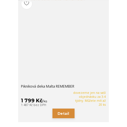
Pikniková deka Malta REMEMBER
dovezeme jen na vaší
objednávku za 3-4
1 799 Kč
týdny. Můžete mít až
/
ks
20 ks
1 487 Kč
bez DPH
Detail