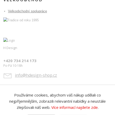
VELKOOBCHOD
Velkoobchodní spolupráce
H Design
+420 734 214 173
Po-Pá 10-18h
info@hdesign-shop.cz
Používáme cookies, abychom váš nákup udělali co
nejpříjemnějším, zobrazili relevantní nabídky a neustále
zlepšovali náš web.
Více informací najdete zde
.
Upravit sběr cookies.