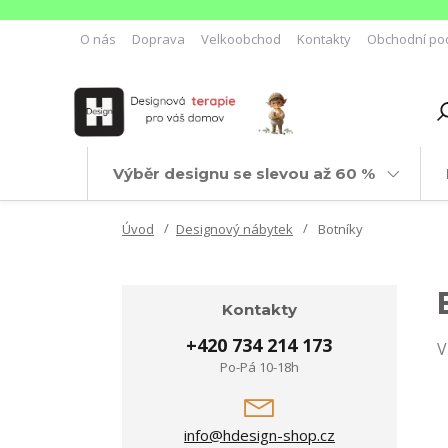
O nás
Doprava
Velkoobchod
Kontakty
Obchodní po
Výběr designu se slevou až 60 %
Úvod
Designový nábytek
Botníky
Kontakty
+420 734 214 173
V
Po-Pá 10-18h
info@hdesign-shop.cz