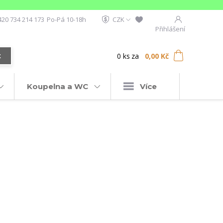
420 734 214 173
Po-Pá 10-18h
CZK
Přihlášení
0
ks
za
0,00 Kč
t
Koupelna a WC
Více