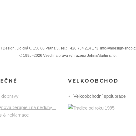
H Design, Lidická 6, 150 00 Praha 5, Tel.: +420 734 214 173, info@hdesign-shop.c
© 1995–2026 Všechna práva vyhrazena John&Martin s.r.o.
TEČNÉ
VELKOOBCHOD
k dopravy
Velkoobchodní spolupráce
nová terapie i na neduhy –
is & reklamace