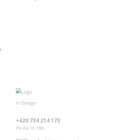
z
H Design
+420 734 214 173
Po-Pá 10-18h