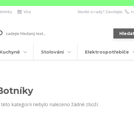
dmínky
Více
Nevíte si rady? Zavolejte.
+
Hleda
Kuchyně
Stolování
Elektrospotřebiče
Botníky
 této kategorii nebylo nalezeno žádné zboží.