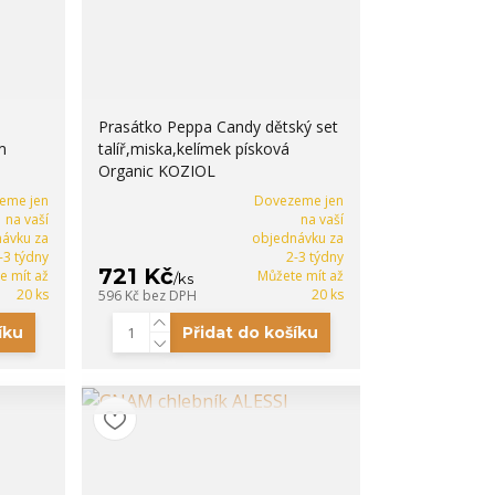
Prasátko Peppa Candy dětský set
m
talíř,miska,kelímek písková
Organic KOZIOL
eme jen
Dovezeme jen
na vaší
na vaší
ávku za
objednávku za
-3 týdny
2-3 týdny
721 Kč
e mít až
Můžete mít až
/
ks
20 ks
20 ks
596 Kč
bez DPH
íku
Přidat do košíku