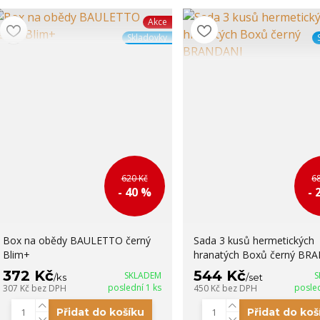
Akce
Skladovky
620 Kč
6
- 40 %
- 
Box na obědy BAULETTO černý
Sada 3 kusů hermetických
Blim+
hranatých Boxů černý BR
372 Kč
544 Kč
SKLADEM
S
/
ks
/
set
poslední 1 ks
posled
307 Kč
bez DPH
450 Kč
bez DPH
Přidat do košíku
Přidat do koš