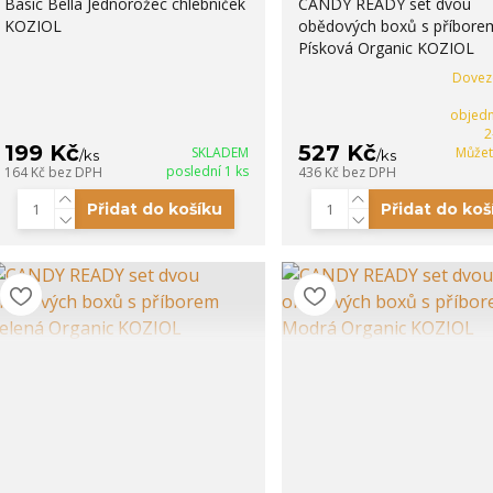
Basic Bella Jednorožec chlebníček
CANDY READY set dvou
KOZIOL
obědových boxů s příbore
Písková Organic KOZIOL
Dovez
objedn
2
199 Kč
527 Kč
SKLADEM
Můžet
/
ks
/
ks
poslední 1 ks
164 Kč
bez DPH
436 Kč
bez DPH
Přidat do košíku
Přidat do koš