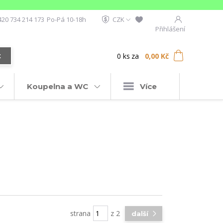
420 734 214 173
Po-Pá 10-18h
CZK
Přihlášení
0
ks
za
0,00 Kč
t
Koupelna a WC
Více
strana
z 2
další