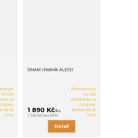
GNAM chlebník ALESSI
eme jen
dovezeme jen
na vaší
na vaší
ávku za
objednávku za
-4 týdny.
3-4 týdny.
1 890 Kč
e mít až
Můžete mít až
/
ks
20 ks
20 ks
1 562 Kč
bez DPH
Detail