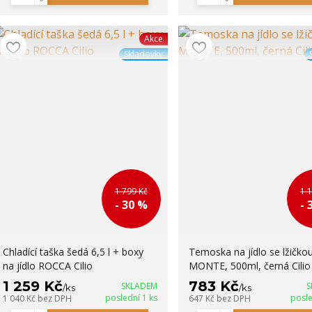
Akce
Skladovky
1 799 Kč
1 
- 30 %
- 
Chladící taška šedá 6,5 l + boxy
Temoska na jídlo se lžičko
na jídlo ROCCA Cilio
MONTE, 500ml, černá Cilio
1 259 Kč
783 Kč
SKLADEM
S
/
ks
/
ks
poslední 1 ks
posle
1 040 Kč
bez DPH
647 Kč
bez DPH