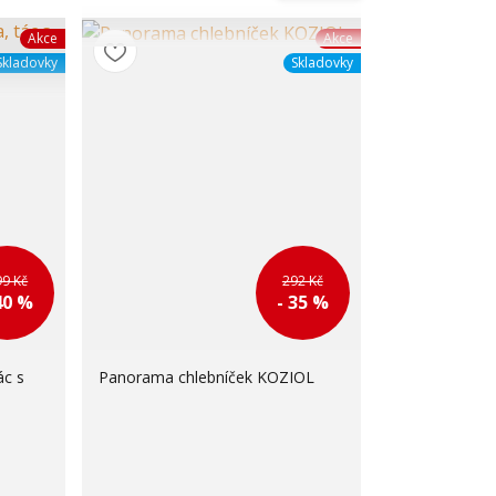
Akce
Akce
Skladovky
Skladovky
99 Kč
292 Kč
40 %
- 35 %
c s
Panorama chlebníček KOZIOL