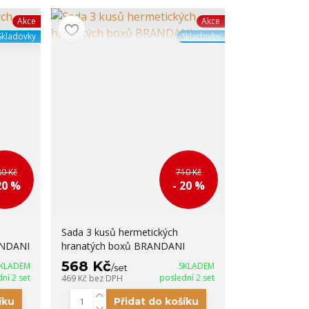
Akce
Akce
Skladovky
Skladovky
80 Kč
710 Kč
20 %
- 20 %
Sada 3 kusů hermetických
ANDANI
hranatých boxů BRANDANI
568 Kč
KLADEM
SKLADEM
/
set
ní 2 set
poslední 2 set
469 Kč
bez DPH
íku
Přidat do košíku