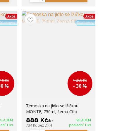
Akce
Akce
Skladovky
Skladovky
119 Kč
1 269 Kč
30 %
- 30 %
u
Temoska na jídlo se lžičkou
MONTE, 750ml, černá Cilio
888 Kč
KLADEM
SKLADEM
/
ks
dní 1 ks
poslední 1 ks
734 Kč
bez DPH