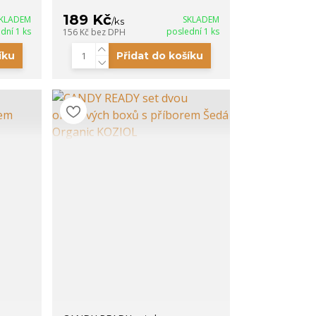
189 Kč
KLADEM
SKLADEM
/
ks
dní 1 ks
poslední 1 ks
156 Kč
bez DPH
íku
Přidat do košíku