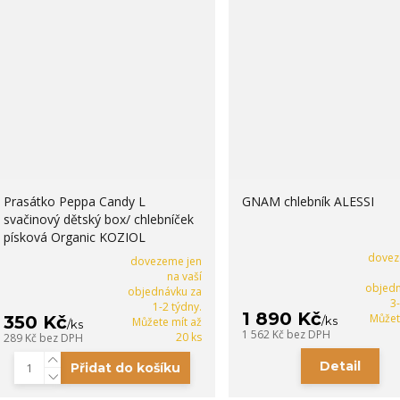
Prasátko Peppa Candy L
GNAM chlebník ALESSI
svačinový dětský box/ chlebníček
písková Organic KOZIOL
dovez
dovezeme jen
na vaší
objedn
objednávku za
3
1-2 týdny.
1 890 Kč
Můžet
350 Kč
/
ks
Můžete mít až
/
ks
1 562 Kč
bez DPH
20 ks
289 Kč
bez DPH
Detail
Přidat do košíku