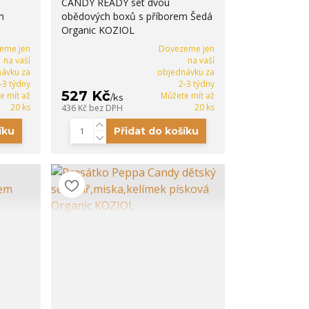
CANDY READY set dvou
m
obědových boxů s příborem Šedá
Organic KOZIOL
eme jen
Dovezeme jen
na vaší
na vaší
ávku za
objednávku za
-3 týdny
2-3 týdny
527 Kč
e mít až
Můžete mít až
/
ks
20 ks
20 ks
436 Kč
bez DPH
íku
Přidat do košíku