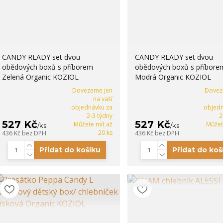
CANDY READY set dvou
CANDY READY set dvou
obědových boxů s příborem
obědových boxů s příbore
Zelená Organic KOZIOL
Modrá Organic KOZIOL
Dovezeme jen
Dovez
na vaší
objednávku za
objedn
2-3 týdny
2
527 Kč
527 Kč
Můžete mít až
Můžet
/
ks
/
ks
20 ks
436 Kč
bez DPH
436 Kč
bez DPH
Přidat do košíku
Přidat do koš