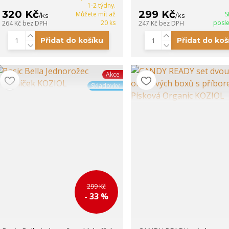
1-2 týdny.
320 Kč
299 Kč
Můžete mít až
S
/
ks
/
ks
20 ks
posle
264 Kč
bez DPH
247 Kč
bez DPH
Přidat do košíku
Přidat do koš
Akce
Skladovky
299 Kč
- 33 %