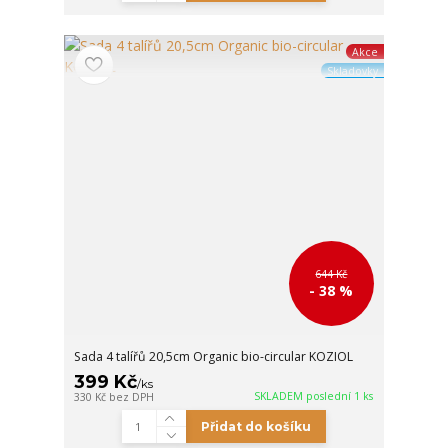
Akce
Skladovky
644 Kč
- 38 %
Sada 4 talířů 20,5cm Organic bio-circular KOZIOL
399 Kč
/
ks
SKLADEM poslední 1 ks
330 Kč
bez DPH
Přidat do košíku