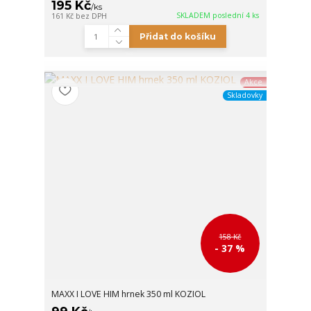
195 Kč
/
ks
SKLADEM poslední 4 ks
161 Kč
bez DPH
Přidat do košíku
Akce
Skladovky
158 Kč
- 37 %
MAXX I LOVE HIM hrnek 350 ml KOZIOL