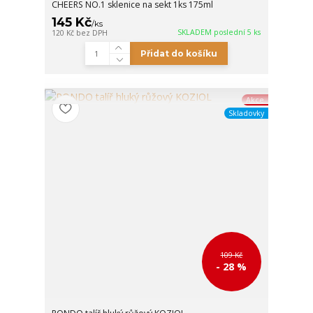
CHEERS NO.1 sklenice na sekt 1ks 175ml
145 Kč
/
ks
SKLADEM poslední 5 ks
120 Kč
bez DPH
Přidat do košíku
Akce
Skladovky
109 Kč
- 28 %