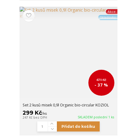
Akce
Skladovky
471 Kč
- 37 %
Set 2 kusů misek 0,9l Organic bio-circular KOZIOL
299 Kč
/
ks
SKLADEM poslední 1 ks
247 Kč
bez DPH
Přidat do košíku