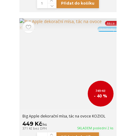
Přidat do košíku
Akce
Skladovky
749 Kč
- 40 %
Big Apple dekorační mísa, tác na ovoce KOZIOL
449 Kč
/
ks
SKLADEM poslední 2 ks
371 Kč
bez DPH