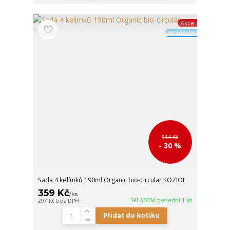
Akce
Skladovky
514 Kč
- 30 %
Sada 4 kelímků 190ml Organic bio-circular KOZIOL
359 Kč
/
ks
SKLADEM poslední 1 ks
297 Kč
bez DPH
Přidat do košíku