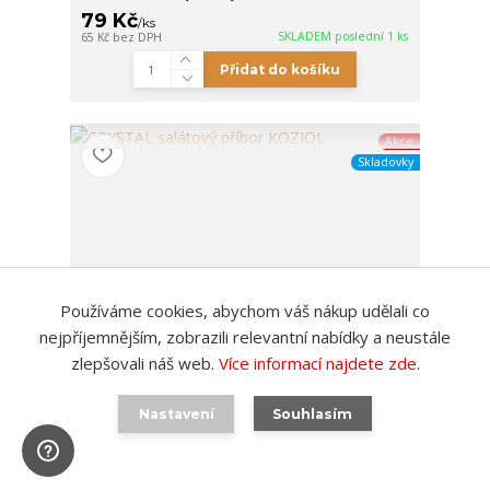
79 Kč
/
ks
SKLADEM poslední 1 ks
65 Kč
bez DPH
Přidat do košíku
Akce
Skladovky
Používáme cookies, abychom váš nákup udělali co
nejpříjemnějším, zobrazili relevantní nabídky a neustále
zlepšovali náš web.
Více informací najdete zde
.
236 Kč
- 33 %
Nastavení
Souhlasím
CRYSTAL salátový příbor KOZIOL