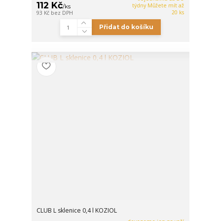
112 Kč
týdny Můžete mít až
/
ks
20 ks
93 Kč
bez DPH
Přidat do košíku
CLUB L sklenice 0,4 l KOZIOL