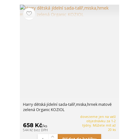
Harry dětská jídelní sada-talíř,miska,hrnek matově
zelená Organic KOZIOL
dovezeme jen na vaší
objednávku za 1-2
658 Kč
týdny. Můžete mít až
/
ks
20 ks
544 Kč
bez DPH