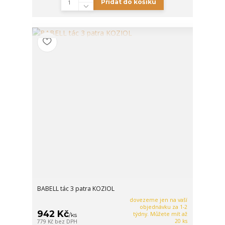
Přidat do košíku
BABELL tác 3 patra KOZIOL
dovezeme jen na vaší
objednávku za 1-2
942 Kč
týdny. Můžete mít až
/
ks
20 ks
779 Kč
bez DPH