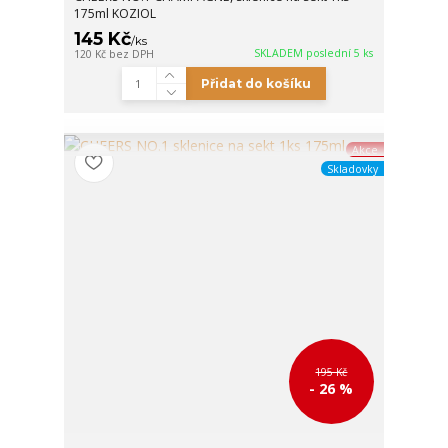
175ml KOZIOL
145 Kč
/
ks
SKLADEM poslední 5 ks
120 Kč
bez DPH
Přidat do košíku
Akce
Skladovky
195 Kč
- 26 %