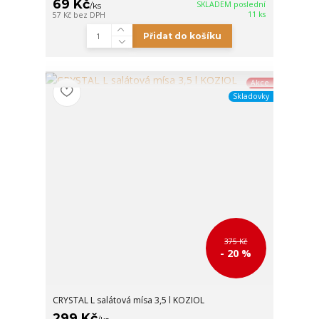
69 Kč
SKLADEM poslední
/
ks
11 ks
57 Kč
bez DPH
Přidat do košíku
Akce
Skladovky
375 Kč
- 20 %
CRYSTAL L salátová mísa 3,5 l KOZIOL
299 Kč