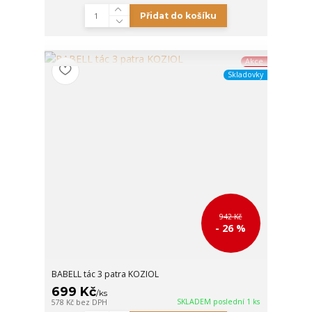
Přidat do košíku
Akce
Skladovky
942 Kč
- 26 %
BABELL tác 3 patra KOZIOL
699 Kč
/
ks
SKLADEM poslední 1 ks
578 Kč
bez DPH