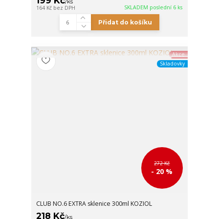
199 Kč
/
ks
SKLADEM poslední 6 ks
164 Kč
bez DPH
Přidat do košíku
Akce
Skladovky
272 Kč
- 20 %
CLUB NO.6 EXTRA sklenice 300ml KOZIOL
218 Kč
/
ks