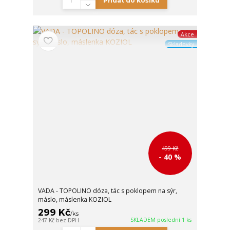
Přidat do košíku
Akce
Skladovky
499 Kč
- 40 %
VADA - TOPOLINO dóza, tác s poklopem na sýr,
máslo, máslenka KOZIOL
299 Kč
/
ks
SKLADEM poslední 1 ks
247 Kč
bez DPH