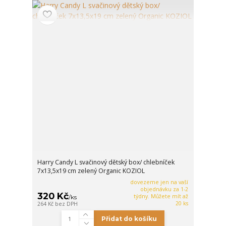
Harry Candy L svačinový dětský box/ chlebníček
7x13,5x19 cm zelený Organic KOZIOL
dovezeme jen na vaší
objednávku za 1-2
320 Kč
týdny. Můžete mít až
/
ks
20 ks
264 Kč
bez DPH
Přidat do košíku