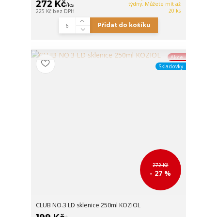
272 Kč
týdny. Můžete mít až
/
ks
20 ks
225 Kč
bez DPH
Přidat do košíku
Akce
Skladovky
272 Kč
- 27 %
CLUB NO.3 LD sklenice 250ml KOZIOL