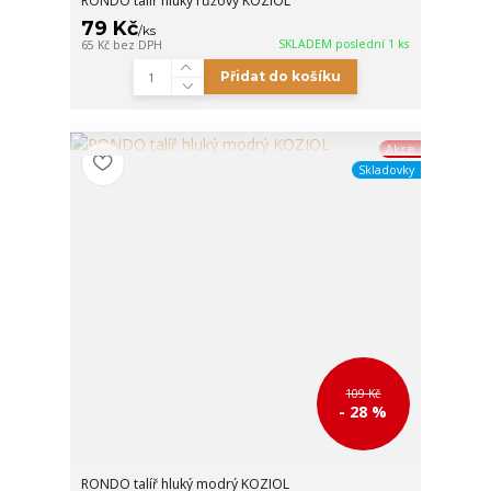
RONDO talíř hluký růžový KOZIOL
79 Kč
/
ks
SKLADEM poslední 1 ks
65 Kč
bez DPH
Přidat do košíku
Akce
Skladovky
109 Kč
- 28 %
RONDO talíř hluký modrý KOZIOL