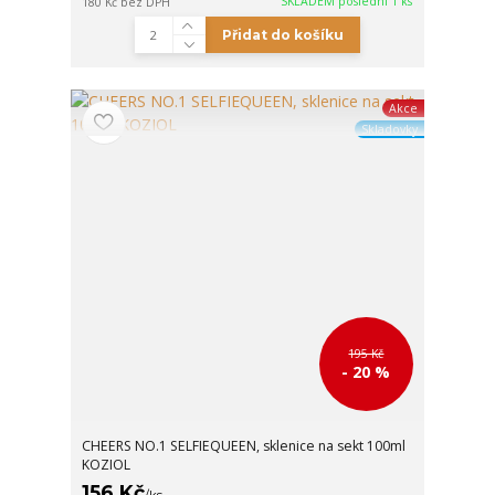
SKLADEM poslední 1 ks
180 Kč
bez DPH
Přidat do košíku
Akce
Skladovky
195 Kč
- 20 %
CHEERS NO.1 SELFIEQUEEN, sklenice na sekt 100ml
KOZIOL
156 Kč
/
ks