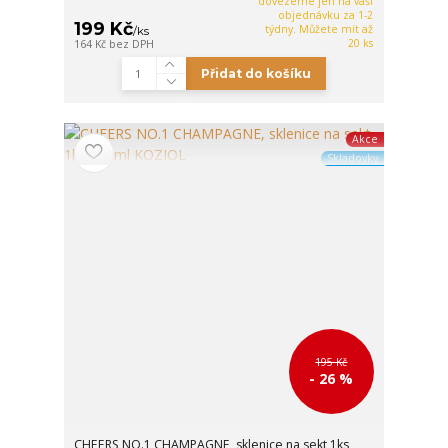
dovezeme jen na vaší
objednávku za 1-2
199 Kč
týdny. Můžete mít až
/
ks
20 ks
164 Kč
bez DPH
Přidat do košíku
Akce
Skladovky
195 Kč
- 26 %
CHEERS NO.1 CHAMPAGNE, sklenice na sekt 1ks