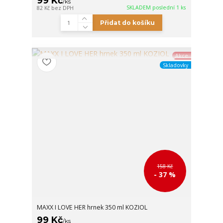
99 Kč
/
ks
SKLADEM poslední 1 ks
82 Kč
bez DPH
Přidat do košíku
Akce
Skladovky
158 Kč
- 37 %
MAXX I LOVE HER hrnek 350 ml KOZIOL
99 Kč
/
ks