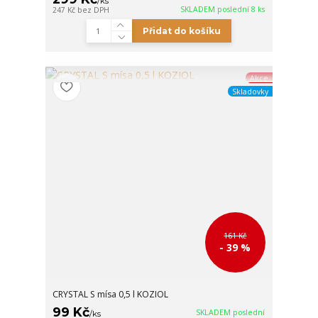
/
ks
SKLADEM poslední 8 ks
247 Kč
bez DPH
Přidat do košíku
Akce
Skladovky
161 Kč
- 39 %
CRYSTAL S mísa 0,5 l KOZIOL
99 Kč
SKLADEM poslední
/
ks