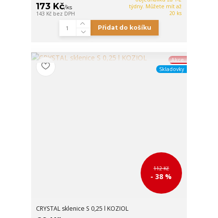
173 Kč
týdny. Můžete mít až
/
ks
20 ks
143 Kč
bez DPH
Přidat do košíku
Akce
Skladovky
112 Kč
- 38 %
CRYSTAL sklenice S 0,25 l KOZIOL