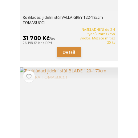
Rozkládací jídelní stůl VALLA GREY 122-182cm
TOMASUCCI
NASKLADNĚNÍ do 2-4
týdnů- zakázková
31 700 Kč
výroba. Můžete mít až
/
ks
20 ks
26 198 Kč
bez DPH
Detail