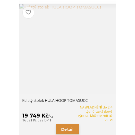
Kulatý stolek HULA HOOP TOMASUCCI
NASKLADNĚNÍ do 2-4
týdnů- zakázková
19 749 Kč
výroba. Můžete mít až
/
ks
20 ks
16 321 Kč
bez DPH
Detail