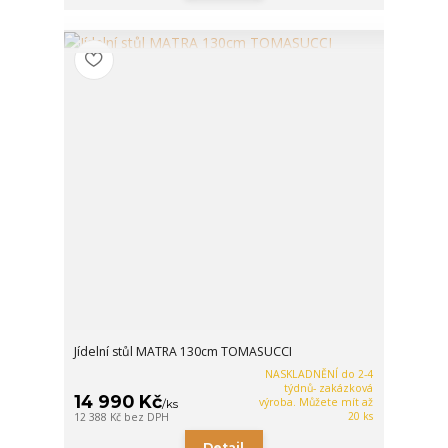
Jídelní stůl MATRA 130cm TOMASUCCI
NASKLADNĚNÍ do 2-4
týdnů- zakázková
14 990 Kč
výroba. Můžete mít až
/
ks
20 ks
12 388 Kč
bez DPH
Detail