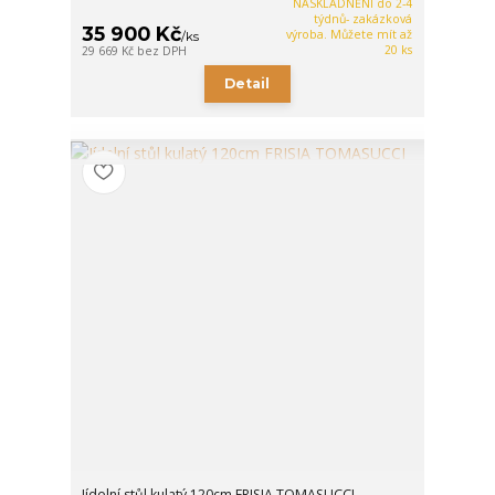
NASKLADNĚNÍ do 2-4
týdnů- zakázková
35 900 Kč
výroba. Můžete mít až
/
ks
20 ks
29 669 Kč
bez DPH
Detail
Jídelní stůl kulatý 120cm FRISIA TOMASUCCI