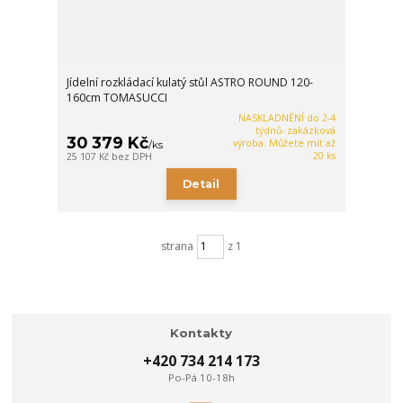
Jídelní rozkládací kulatý stůl ASTRO ROUND 120-
160cm TOMASUCCI
NASKLADNĚNÍ do 2-4
týdnů- zakázková
30 379 Kč
výroba. Můžete mít až
/
ks
20 ks
25 107 Kč
bez DPH
Detail
strana
z 1
Kontakty
+420 734 214 173
Po-Pá 10-18h