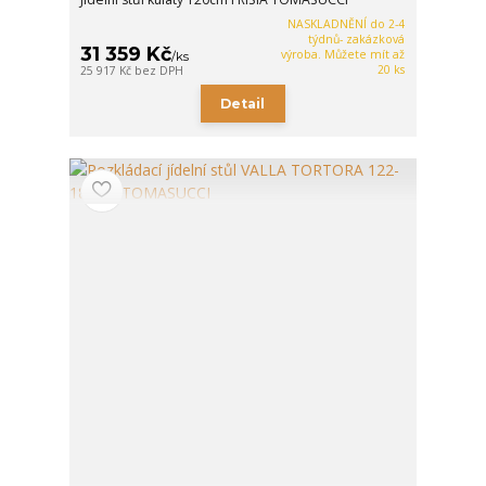
NASKLADNĚNÍ do 2-4
týdnů- zakázková
31 359 Kč
výroba. Můžete mít až
/
ks
20 ks
25 917 Kč
bez DPH
Detail