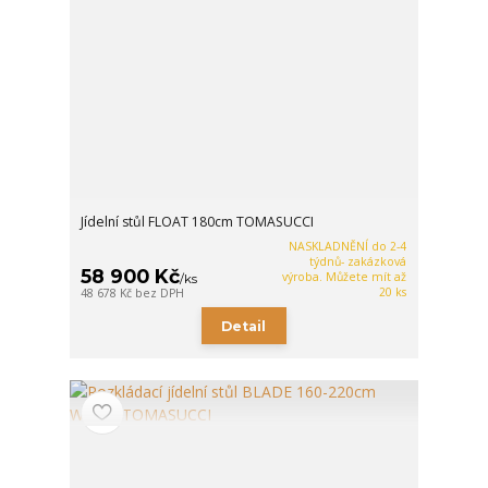
Jídelní stůl FLOAT 180cm TOMASUCCI
NASKLADNĚNÍ do 2-4
týdnů- zakázková
58 900 Kč
výroba. Můžete mít až
/
ks
20 ks
48 678 Kč
bez DPH
Detail