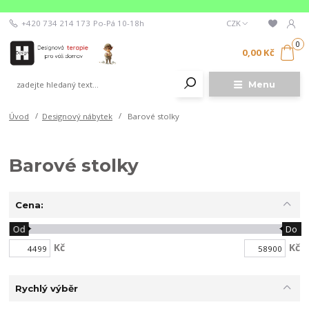
+420 734 214 173
Po-Pá 10-18h
CZK
0
0,00 Kč
Menu
Úvod
Designový nábytek
Barové stolky
Barové stolky
Cena:
Od
Do
Kč
Kč
Rychlý výběr