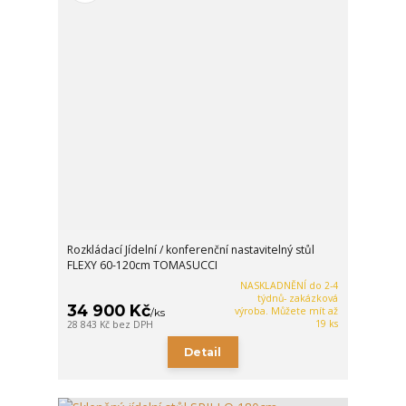
Rozkládací Jídelní / konferenční nastavitelný stůl
FLEXY 60-120cm TOMASUCCI
NASKLADNĚNÍ do 2-4
týdnů- zakázková
34 900 Kč
výroba. Můžete mít až
/
ks
19 ks
28 843 Kč
bez DPH
Detail