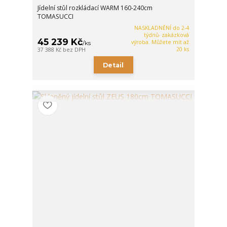
Jídelní stůl rozkládací WARM 160-240cm
TOMASUCCI
NASKLADNĚNÍ do 2-4
týdnů- zakázková
45 239 Kč
výroba. Můžete mít až
/
ks
20 ks
37 388 Kč
bez DPH
Detail