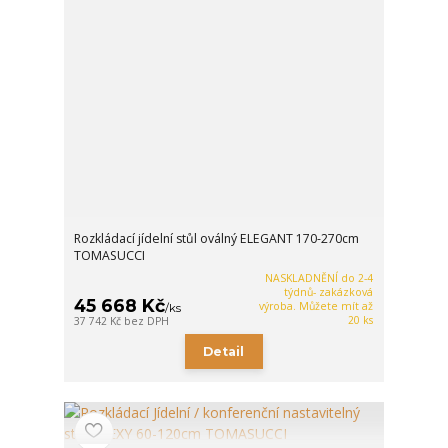
Rozkládací jídelní stůl oválný ELEGANT 170-270cm
TOMASUCCI
NASKLADNĚNÍ do 2-4
týdnů- zakázková
45 668 Kč
výroba. Můžete mít až
/
ks
20 ks
37 742 Kč
bez DPH
Detail