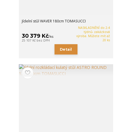
Jídelní stůl WAVER 180cm TOMASUCCI
NASKLADNĚNÍ do 2-4
týdnů- zakázková
30 379 Kč
výroba. Můžete mít až
/
ks
20 ks
25 107 Kč
bez DPH
Detail