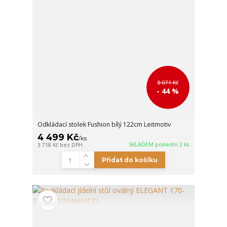
8 071 Kč
- 44 %
Odkládací stolek Fushion bílý 122cm Leitmotiv
4 499 Kč
/
ks
SKLADEM poslední 2 ks
3 718 Kč
bez DPH
Přidat do košíku