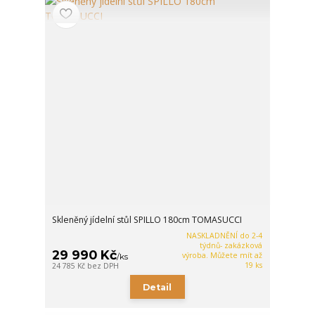
Skleněný jídelní stůl SPILLO 180cm TOMASUCCI
NASKLADNĚNÍ do 2-4
týdnů- zakázková
29 990 Kč
výroba. Můžete mít až
/
ks
19 ks
24 785 Kč
bez DPH
Detail