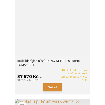
Rozkládací jídelní stůl LONG WHITE 120-350cm
TOMASUCCI
NASKLADNĚNÍ do 2-4
týdnů- zakázková
37 570 Kč
výroba. Můžete mít až
/
ks
20 ks
31 050 Kč
bez DPH
Detail