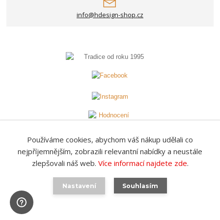
info@hdesign-shop.cz
Používáme cookies, abychom váš nákup udělali co
nejpříjemnějším, zobrazili relevantní nabídky a neustále
zlepšovali náš web.
Více informací najdete zde
.
SKLAD
Nastavení
Souhlasím
Tisíce produktů skladem
Doručení od 49 Kč
Přes 17 tis. odběrných míst