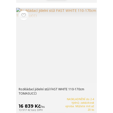
Rozkládací jídelní stůl FAST WHITE 110-170cm
TOMASUCCI
NASKLADNĚNÍ do 2-4
týdnů- zakázková
16 839 Kč
výroba. Můžete mít až
/
ks
20 ks
13 917 Kč
bez DPH