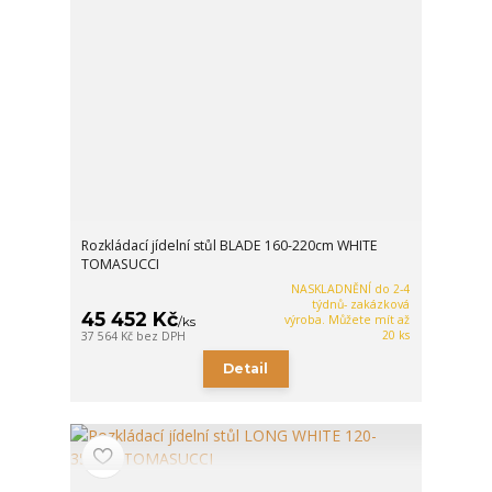
Rozkládací jídelní stůl BLADE 160-220cm WHITE
TOMASUCCI
NASKLADNĚNÍ do 2-4
týdnů- zakázková
45 452 Kč
výroba. Můžete mít až
/
ks
20 ks
37 564 Kč
bez DPH
Detail