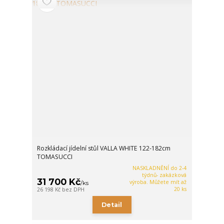
Rozkládací jídelní stůl VALLA WHITE 122-182cm
TOMASUCCI
NASKLADNĚNÍ do 2-4
týdnů- zakázková
31 700 Kč
výroba. Můžete mít až
/
ks
20 ks
26 198 Kč
bez DPH
Detail