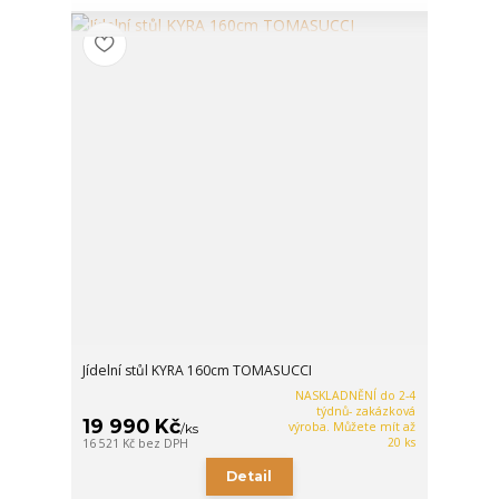
Jídelní stůl KYRA 160cm TOMASUCCI
NASKLADNĚNÍ do 2-4
týdnů- zakázková
19 990 Kč
výroba. Můžete mít až
/
ks
20 ks
16 521 Kč
bez DPH
Detail