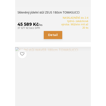
Skleněný jídelní stůl ZEUS 180cm TOMASUCCI
NASKLADNĚNÍ do 2-4
týdnů- zakázková
45 589 Kč
výroba. Můžete mít až
/
ks
20 ks
37 677 Kč
bez DPH
Detail