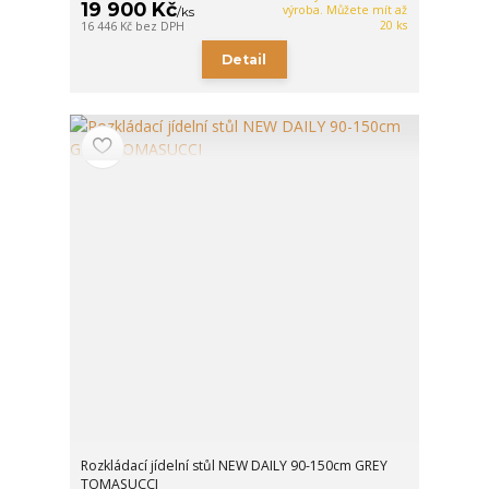
19 900 Kč
výroba. Můžete mít až
/
ks
20 ks
16 446 Kč
bez DPH
Detail
Rozkládací jídelní stůl NEW DAILY 90-150cm GREY
TOMASUCCI