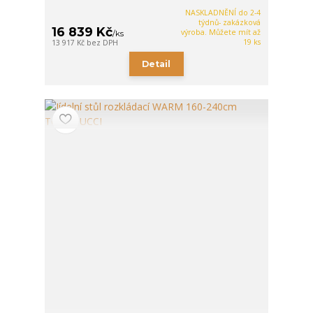
NASKLADNĚNÍ do 2-4
týdnů- zakázková
16 839 Kč
výroba. Můžete mít až
/
ks
19 ks
13 917 Kč
bez DPH
Detail