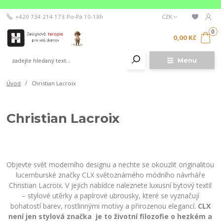
+420 734 214 173
Po-Pá 10-18h
CZK
0
0,00 Kč
Menu
Úvod
Christian Lacroix
Christian Lacroix
Objevte svět moderního designu a nechte se okouzlit originalitou
lucemburské značky CLX světoznámého módního návrháře
Christian Lacroix. V jejich nabídce naleznete luxusní bytový textil
– stylové utěrky a papírové ubrousky, které se vyznačují
bohatostí barev, rostlinnými motivy a přirozenou elegancí.
CLX
není jen stylová značka je to životní filozofie o hezkém a