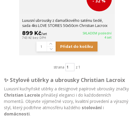
- 32 %
Luxusní ubrousky z damaškového saténu šedé,
sada 4ks LOVE STORIES 50x50cm Christian Lacroix
899 Kč
SKLADEM poslední
/
set
4 set
743 Kč
bez DPH
Přidat do košíku
strana
z 1
✨ Stylové utěrky a ubrousky Christian Lacroix
Luxusní kuchyňské utěrky a designové papírové ubrousky značky
Christian Lacroix
přinášejí eleganci i do každodenních
momentů. Objevte výjimečné vzory, kvalitní provedení a výrazný
styl, který podtrhne atmosféru každého
stolování
i
domácnosti
.