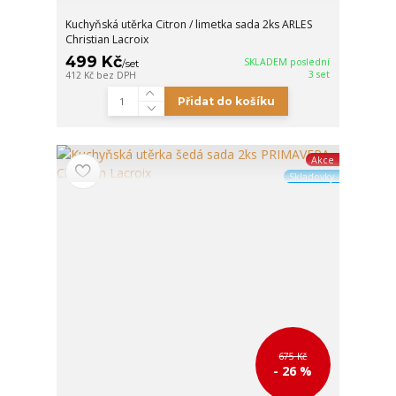
Kuchyňská utěrka Citron / limetka sada 2ks ARLES
Christian Lacroix
499 Kč
SKLADEM poslední
/
set
3 set
412 Kč
bez DPH
Přidat do košíku
Akce
Skladovky
675 Kč
- 26 %