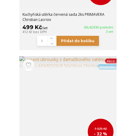
Kuchyňská utěrka červená sada 2ks PRIMAVERA
Christian Lacroix
499 Kč
SKLADEM poslední
/
set
3 set
412 Kč
bez DPH
Přidat do košíku
Akce
Skladovky
1 325 Kč
- 32 %