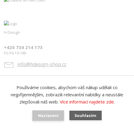
H Design
+420 734 214 173
Po-Pá 10-18h
info@hdesign-shop.cz
Používáme cookies, abychom váš nákup udělali co
nejpříjemnějším, zobrazili relevantní nabídky a neustále
zlepšovali náš web.
Více informací najdete zde
.
Upravit sběr cookies.
Nastavení
Souhlasím
Vytvořeno na
Eshop-rychle.cz