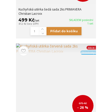
Kuchyňská utěrka šedá sada 2ks PRIMAVERA
Christian Lacroix
499 Kč
SKLADEM poslední
/
set
1 set
412 Kč
bez DPH
Přidat do košíku
Akce
Skladovky
675 Kč
- 26 %