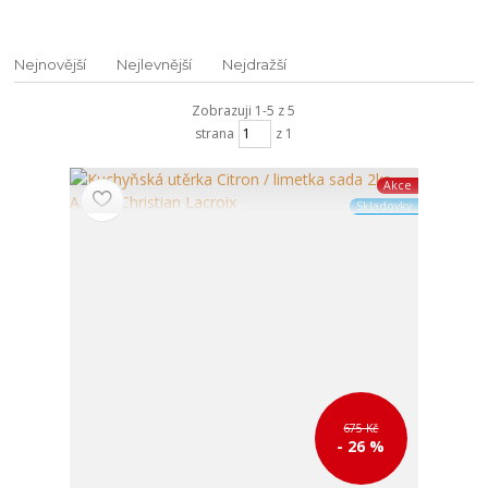
Nejnovější
Nejlevnější
Nejdražší
Zobrazuji 1-5 z 5
strana
z 1
Akce
Skladovky
675 Kč
- 26 %