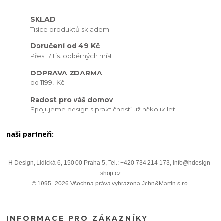
SKLAD
Tisíce produktů skladem
Doručení od 49 Kč
Přes 17 tis. odběrných míst
DOPRAVA ZDARMA
od 1199,-Kč
Radost pro váš domov
Spojujeme design s praktičností už několik let
naši partneři:
H Design, Lidická 6, 150 00 Praha 5, Tel.: +420 734 214 173, info@hdesign-
shop.cz
© 1995–2026 Všechna práva vyhrazena John&Martin s.r.o.
INFORMACE PRO ZÁKAZNÍKY