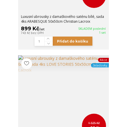
Luxusní ubrousky z damaškového saténu bílé, sada
4ks ARABESQUE 50x50cm Christian Lacroix
899 Kč
SKLADEM poslední
/
set
1 set
743 Kč
bez DPH
Přidat do košíku
Akce
Skladovky
1 325 Kč