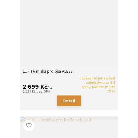
LUPITA miska pro psa ALESSI
dovezeme jen na vaší
objednávku za 3-4
2 699 Kč
týdny. Můžete mít až
/
ks
20 ks
2 231 Kč
bez DPH
Detail