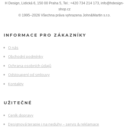
H Design, Lidická 6, 150 00 Praha 5, Tel.: +420 734 214 173, info@hdesign-
shop.cz
© 1995–2026 Všechna práva vyhrazena John&Martin s.r.o.
INFORMACE PRO ZÁKAZNÍKY
O nás
Obchodní podmínky
Ochrana osobních údajů
Odstoupení od smlouvy
Kontakty
UŽITEČNÉ
Ceník dopravy
Designová terapie i na neduhy – servis & reklamace