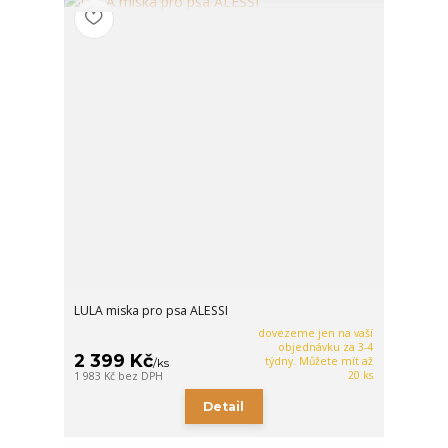
LULA miska pro psa ALESSI
dovezeme jen na vaší
objednávku za 3-4
2 399 Kč
týdny. Můžete mít až
/
ks
20 ks
1 983 Kč
bez DPH
Detail