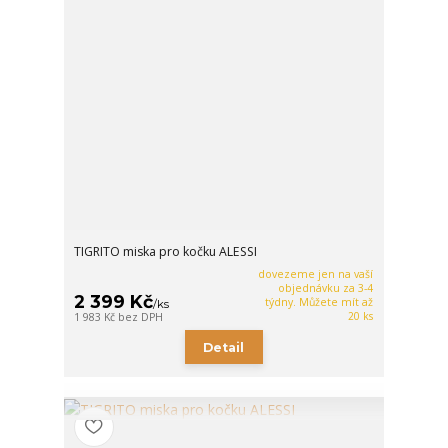
TIGRITO miska pro kočku ALESSI
dovezeme jen na vaší
objednávku za 3-4
2 399 Kč
týdny. Můžete mít až
/
ks
20 ks
1 983 Kč
bez DPH
Detail