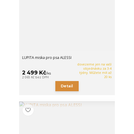
LUPITA miska pro psa ALESSI
dovezeme jen na vaší
objednávku za 3-4
2 499 Kč
týdny. Můžete mít až
/
ks
20 ks
2 065 Kč
bez DPH
Detail