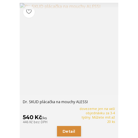
Dr. SKUD plácačka na mouchy ALESSI
dovezeme jen na vaší
objednávku za 3-4
540 Kč
týdny. Můžete mít až
/
ks
20 ks
446 Kč
bez DPH
Detail