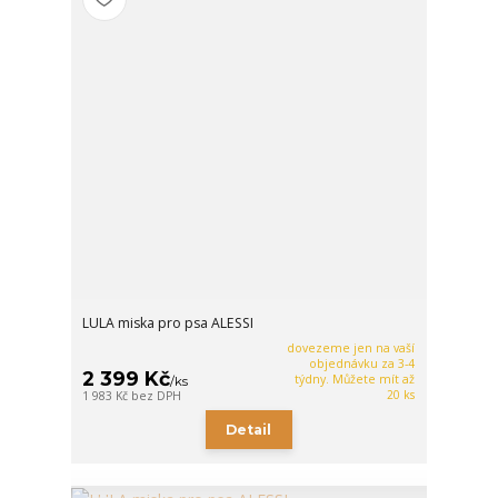
LULA miska pro psa ALESSI
dovezeme jen na vaší
objednávku za 3-4
2 399 Kč
týdny. Můžete mít až
/
ks
20 ks
1 983 Kč
bez DPH
Detail