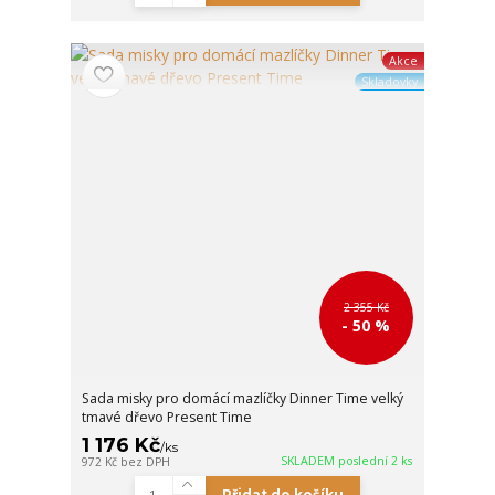
Akce
Skladovky
2 355 Kč
- 50 %
Sada misky pro domácí mazlíčky Dinner Time velký
tmavé dřevo Present Time
1 176 Kč
/
ks
SKLADEM poslední 2 ks
972 Kč
bez DPH
Přidat do košíku