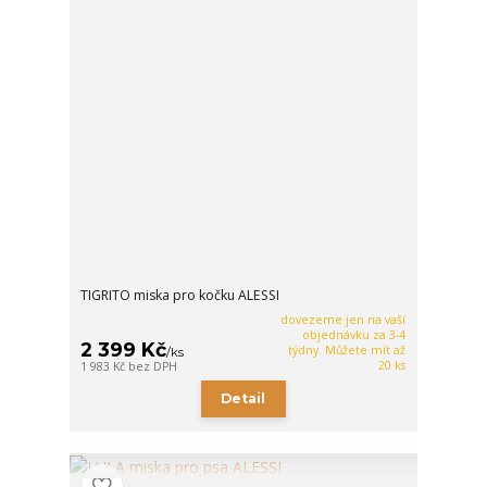
TIGRITO miska pro kočku ALESSI
dovezeme jen na vaší
objednávku za 3-4
2 399 Kč
týdny. Můžete mít až
/
ks
20 ks
1 983 Kč
bez DPH
Detail