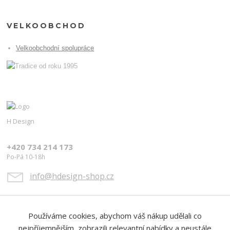
VELKOOBCHOD
Velkoobchodní spolupráce
H Design
+420 734 214 173
Po-Pá 10-18h
info@hdesign-shop.cz
Používáme cookies, abychom váš nákup udělali co
nejpříjemnějším, zobrazili relevantní nabídky a neustále