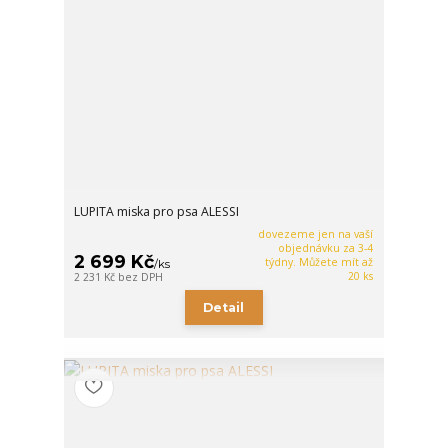
LUPITA miska pro psa ALESSI
dovezeme jen na vaší
objednávku za 3-4
2 699 Kč
týdny. Můžete mít až
/
ks
20 ks
2 231 Kč
bez DPH
Detail