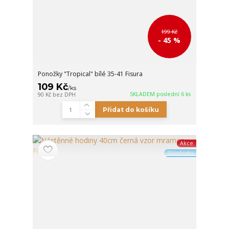
199 Kč
- 45 %
Ponožky "Tropical" bílé 35-41 Fisura
109 Kč
/
ks
SKLADEM poslední 6 ks
90 Kč
bez DPH
Přidat do košíku
Akce
Skladovky