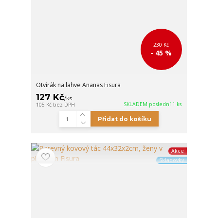
230 Kč
- 45 %
Otvírák na lahve Ananas Fisura
127 Kč
/
ks
SKLADEM poslední 1 ks
105 Kč
bez DPH
Přidat do košíku
Akce
Skladovky