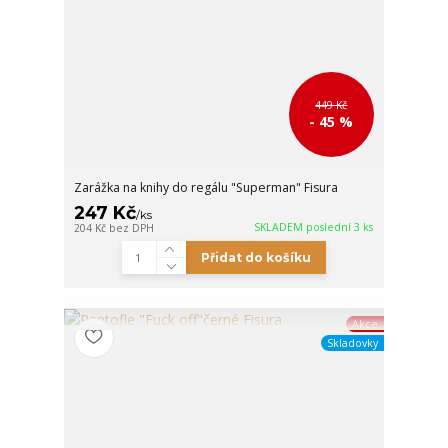
449 Kč
- 45 %
Zarážka na knihy do regálu "Superman" Fisura
247 Kč
/
ks
SKLADEM poslední 3 ks
204 Kč
bez DPH
Přidat do košíku
Akce
Skladovky