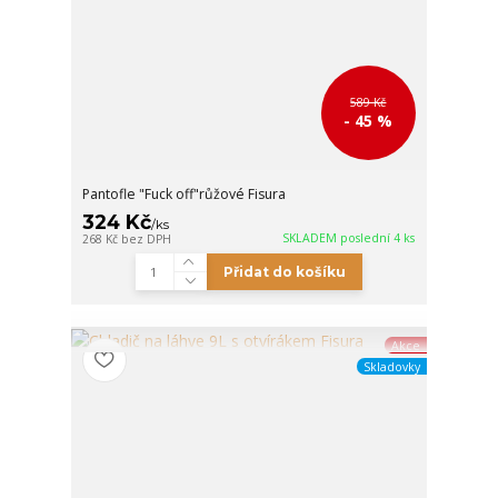
589 Kč
- 45 %
Pantofle "Fuck off"růžové Fisura
324 Kč
/
ks
SKLADEM poslední 4 ks
268 Kč
bez DPH
Přidat do košíku
Akce
Skladovky