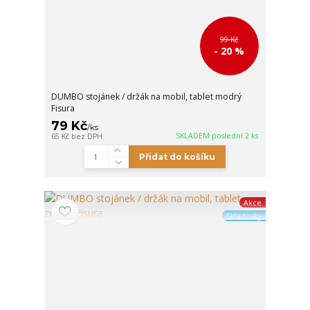
99 Kč
- 20 %
DUMBO stojánek / držák na mobil, tablet modrý
Fisura
79 Kč
/
ks
SKLADEM poslední 2 ks
65 Kč
bez DPH
Přidat do košíku
Akce
Skladovky