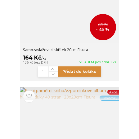
299 Kč
- 45 %
Samozavlažovací skřítek 20cm Fisura
164 Kč
/
ks
SKLADEM poslední 3 ks
136 Kč
bez DPH
Přidat do košíku
Akce
Skladovky