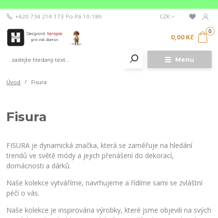
+420 734 214 173
Po-Pá 10-18h
CZK
0
0,00 Kč
Menu
Úvod
Fisura
Fisura
FISURA je dynamická značka, která se zaměřuje na hledání
trendů ve světě módy a jejich přenášení do dekorací,
domácnosti a dárků.
Naše kolekce vytváříme, navrhujeme a řídíme sami se zvláštní
péčí o vás.
Naše kolekce je inspirována výrobky, které jsme objevili na svých