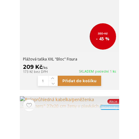
380 Kč
- 45 %
Plážová taška XXL "Bloc" Fisura
209 Kč
/
ks
SKLADEM poslední 1 ks
173 Kč
bez DPH
Přidat do košíku
Akce
Skladovky