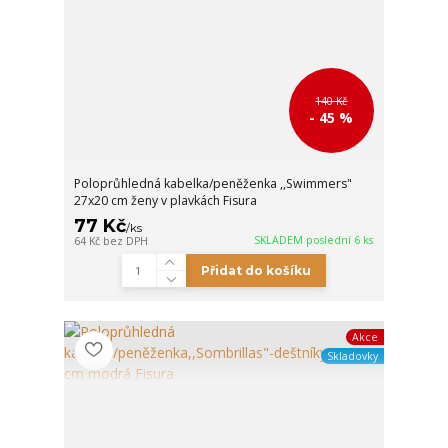
140 Kč
- 45 %
Poloprůhledná kabelka/peněženka ,,Swimmers"
27x20 cm ženy v plavkách Fisura
77 Kč
/
ks
SKLADEM poslední 6 ks
64 Kč
bez DPH
Přidat do košíku
Akce
Skladovky