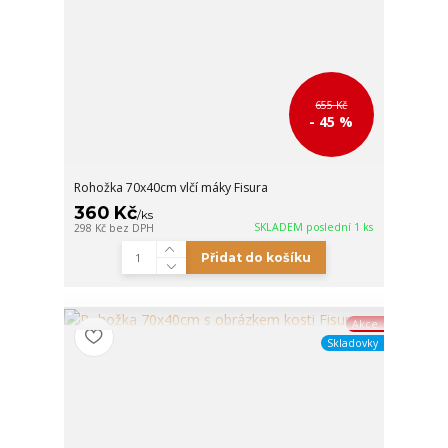
655 Kč
- 45 %
Rohožka 70x40cm vlčí máky Fisura
360 Kč
/
ks
SKLADEM poslední 1 ks
298 Kč
bez DPH
Přidat do košíku
Akce
Skladovky