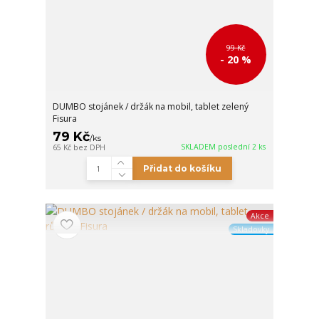
99 Kč
- 20 %
DUMBO stojánek / držák na mobil, tablet zelený
Fisura
79 Kč
/
ks
SKLADEM poslední 2 ks
65 Kč
bez DPH
Přidat do košíku
Akce
Skladovky