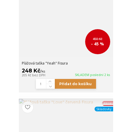
450 Kč
- 45 %
Plážová taška "Yeah" Fisura
248 Kč
/
ks
SKLADEM poslední 2 ks
205 Kč
bez DPH
Přidat do košíku
Akce
Skladovky