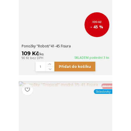
199 Kč
- 45 %
Ponožky "Roboti"41-45 Fisura
109 Kč
/
ks
SKLADEM poslední 3 ks
90 Kč
bez DPH
Přidat do košíku
Akce
Skladovky