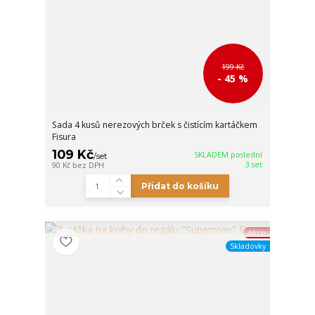
199 Kč
- 45 %
Sada 4 kusů nerezových brček s čistícím kartáčkem
Fisura
109 Kč
SKLADEM poslední
/
set
3 set
90 Kč
bez DPH
Přidat do košíku
Akce
Skladovky