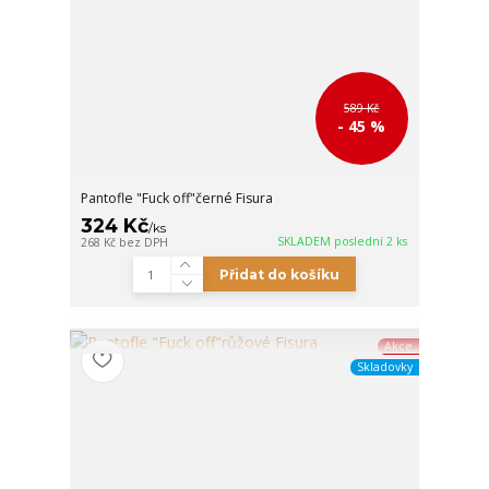
589 Kč
- 45 %
Pantofle "Fuck off"černé Fisura
324 Kč
/
ks
SKLADEM poslední 2 ks
268 Kč
bez DPH
Přidat do košíku
Akce
Skladovky