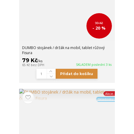
99 Kč
- 20 %
DUMBO stojánek / držák na mobil, tablet růžový
Fisura
79 Kč
/
ks
SKLADEM poslední 3 ks
65 Kč
bez DPH
Přidat do košíku
Akce
Skladovky