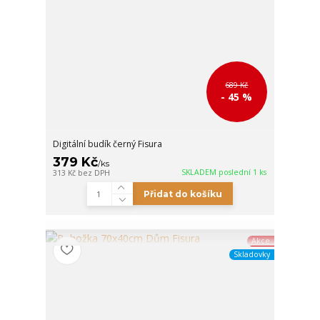
689 Kč
- 45 %
Digitální budík černý Fisura
379 Kč
/
ks
SKLADEM poslední 1 ks
313 Kč
bez DPH
Přidat do košíku
Akce
Skladovky