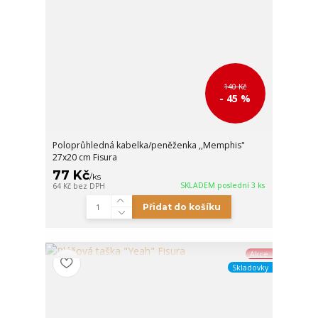
140 Kč
- 45 %
Poloprůhledná kabelka/peněženka ,,Memphis"
27x20 cm Fisura
77 Kč
/
ks
SKLADEM poslední 3 ks
64 Kč
bez DPH
Přidat do košíku
Akce
Skladovky