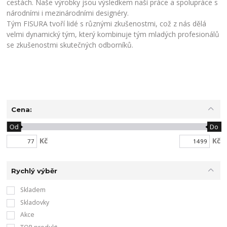
cestách. Naše výrobky jsou výsledkem naší práce a spolupráce s
národními i mezinárodními designéry.
Tým FISURA tvoří lidé s různými zkušenostmi, což z nás dělá
velmi dynamický tým, který kombinuje tým mladých profesionálů
se zkušenostmi skutečných odborníků.
Cena:
Od
Do
Kč
Kč
Rychlý výběr
Skladem
Skladovky
Akce