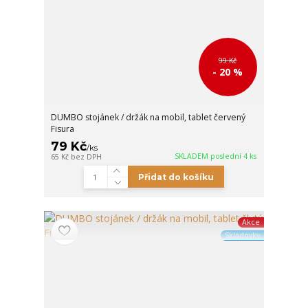
99 Kč
- 20 %
DUMBO stojánek / držák na mobil, tablet červený
Fisura
79 Kč
/
ks
SKLADEM poslední 4 ks
65 Kč
bez DPH
Přidat do košíku
Akce
Skladovky