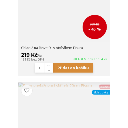
399 Kč
- 45 %
Chladič na láhve 9L s otvírákem Fisura
219 Kč
/
ks
SKLADEM poslední 4 ks
181 Kč
bez DPH
Přidat do košíku
Akce
Skladovky