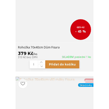
689 Kč
- 45 %
Rohožka 70x40cm Dům Fisura
379 Kč
/
ks
SKLADEM poslední 1 ks
313 Kč
bez DPH
Přidat do košíku
Akce
Skladovky