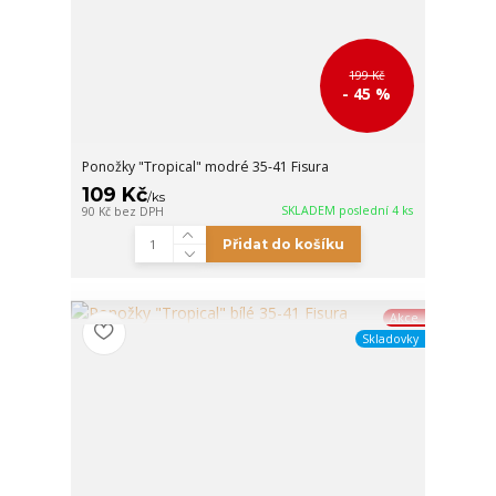
199 Kč
- 45 %
Ponožky "Tropical" modré 35-41 Fisura
109 Kč
/
ks
SKLADEM poslední 4 ks
90 Kč
bez DPH
Přidat do košíku
Akce
Skladovky