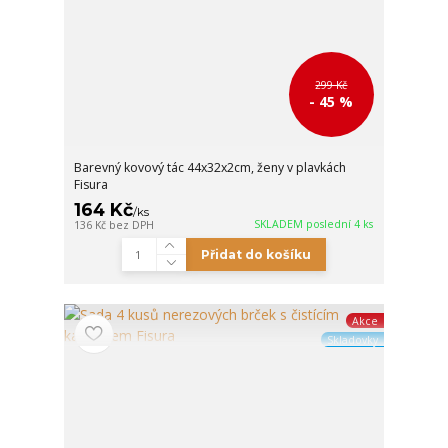
299 Kč
- 45 %
Barevný kovový tác 44x32x2cm, ženy v plavkách
Fisura
164 Kč
/
ks
SKLADEM poslední 4 ks
136 Kč
bez DPH
Přidat do košíku
Akce
Skladovky