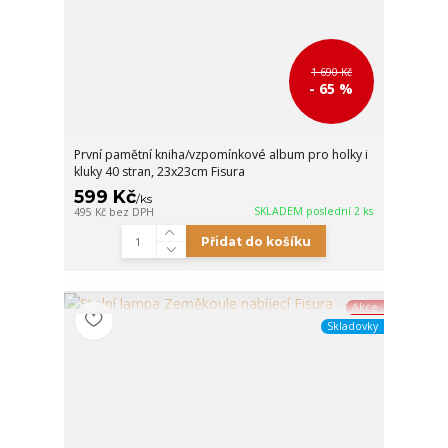
1 690 Kč
- 65 %
První pamětní kniha/vzpomínkové album pro holky i
kluky 40 stran, 23x23cm Fisura
599 Kč
/
ks
SKLADEM poslední 2 ks
495 Kč
bez DPH
Přidat do košíku
Akce
Skladovky