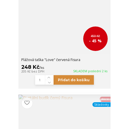
450 Kč
- 45 %
Plážová taška "Love" červená Fisura
248 Kč
/
ks
SKLADEM poslední 2 ks
205 Kč
bez DPH
Přidat do košíku
Akce
Skladovky