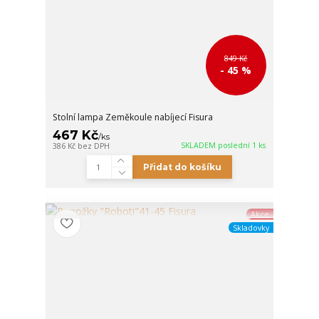
849 Kč
- 45 %
Stolní lampa Zeměkoule nabíjecí Fisura
467 Kč
/
ks
SKLADEM poslední 1 ks
386 Kč
bez DPH
Přidat do košíku
Akce
Skladovky