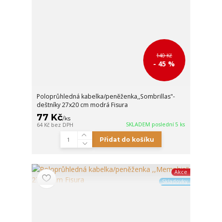
140 Kč
- 45 %
Poloprůhledná kabelka/peněženka,,Sombrillas"-
deštníky 27x20 cm modrá Fisura
77 Kč
/
ks
SKLADEM poslední 5 ks
64 Kč
bez DPH
Přidat do košíku
Akce
Skladovky