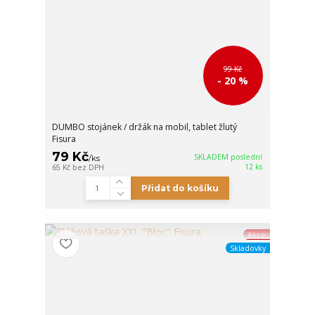
99 Kč
- 20 %
DUMBO stojánek / držák na mobil, tablet žlutý
Fisura
79 Kč
SKLADEM poslední
/
ks
12 ks
65 Kč
bez DPH
Přidat do košíku
Akce
Skladovky