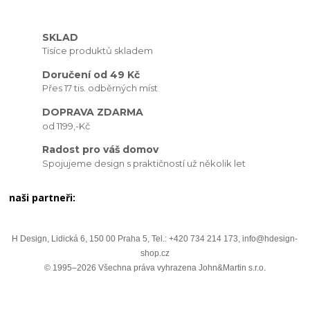
SKLAD
Tisíce produktů skladem
Doručení od 49 Kč
Přes 17 tis. odběrných míst
DOPRAVA ZDARMA
od 1199,-Kč
Radost pro váš domov
Spojujeme design s praktičností už několik let
naši partneři:
H Design, Lidická 6, 150 00 Praha 5, Tel.: +420 734 214 173, info@hdesign-
shop.cz
© 1995–2026 Všechna práva vyhrazena John&Martin s.r.o.