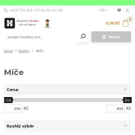
+420 734 214 173
Po-Pá 10-18h
CZK
0
0,00 Kč
Menu
Úvod
Hračky
Míče
Míče
Cena:
Od
Do
Kč
Kč
Rychlý výběr