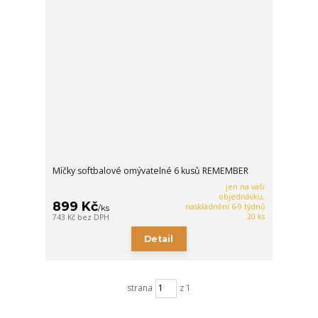
Míčky softbalové omývatelné 6 kusů REMEMBER
jen na vaši
objednávku,
899 Kč
naskladnění 6-9 týdnů
/
ks
20 ks
743 Kč
bez DPH
Detail
strana
z 1