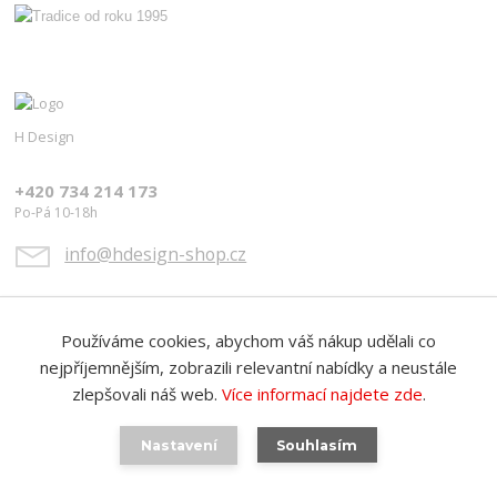
H Design
+420 734 214 173
Po-Pá 10-18h
info@hdesign-shop.cz
Používáme cookies, abychom váš nákup udělali co
nejpříjemnějším, zobrazili relevantní nabídky a neustále
zlepšovali náš web.
Více informací najdete zde
.
Upravit sběr cookies.
Nastavení
Souhlasím
Vytvořeno na
Eshop-rychle.cz