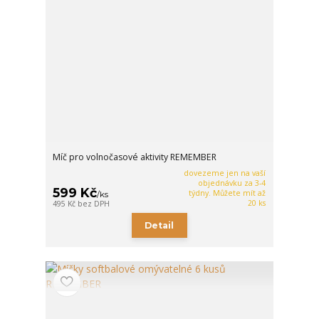
Míč pro volnočasové aktivity REMEMBER
dovezeme jen na vaší
objednávku za 3-4
599 Kč
týdny. Můžete mít až
/
ks
20 ks
495 Kč
bez DPH
Detail