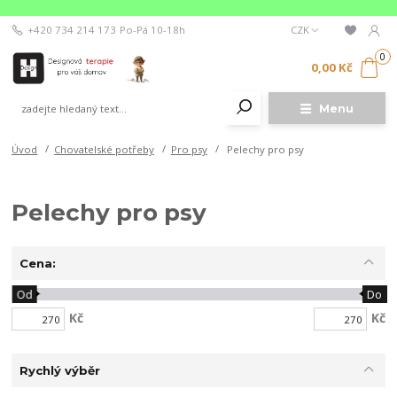
+420 734 214 173
Po-Pá 10-18h
CZK
0
0,00 Kč
Menu
Úvod
Chovatelské potřeby
Pro psy
Pelechy pro psy
Pelechy pro psy
Cena:
Od
Do
Kč
Kč
Rychlý výběr