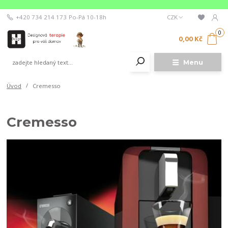
+420 734 214 173
Po-Pá 10-18h
CZK
0
0,00 Kč
Menu
Úvod
Cremesso
Cremesso