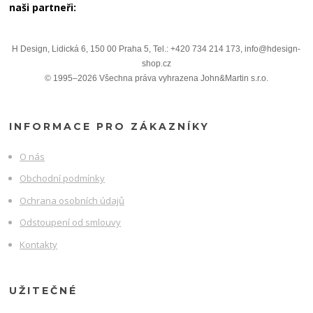
naši partneři:
H Design, Lidická 6, 150 00 Praha 5, Tel.: +420 734 214 173, info@hdesign-
shop.cz
© 1995–2026 Všechna práva vyhrazena John&Martin s.r.o.
INFORMACE PRO ZÁKAZNÍKY
O nás
Obchodní podmínky
Ochrana osobních údajů
Odstoupení od smlouvy
Kontakty
UŽITEČNÉ