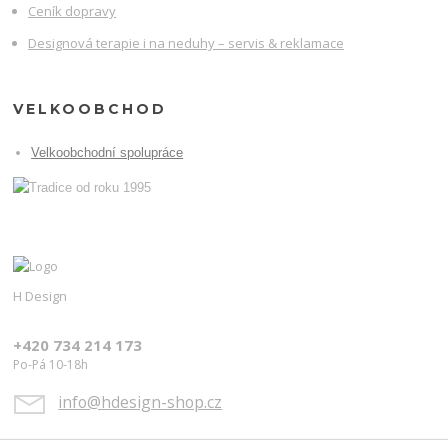
Ceník dopravy
Designová terapie i na neduhy – servis & reklamace
VELKOOBCHOD
Velkoobchodní spolupráce
H Design
+420 734 214 173
Po-Pá 10-18h
info@hdesign-shop.cz