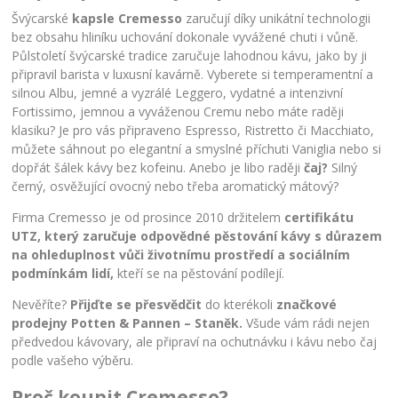
Švýcarské
kapsle Cremesso
zaručují díky unikátní technologii
bez obsahu hliníku uchování dokonale vyvážené chuti i vůně.
Půlstoletí švýcarské tradice zaručuje lahodnou kávu, jako by ji
připravil barista v luxusní kavárně. Vyberete si temperamentní a
silnou Albu, jemné a vyzrálé Leggero, vydatné a intenzivní
Fortissimo, jemnou a vyváženou Cremu nebo máte raději
klasiku? Je pro vás připraveno Espresso, Ristretto či Macchiato,
můžete sáhnout po elegantní a smyslné příchuti Vaniglia nebo si
dopřát šálek kávy bez kofeinu. Anebo je libo raději
čaj?
Silný
černý, osvěžující ovocný nebo třeba aromatický mátový?
Firma Cremesso je od prosince 2010 držitelem
certifikátu
UTZ, který zaručuje odpovědné pěstování kávy s důrazem
na ohleduplnost vůči životnímu prostředí a sociálním
podmínkám lidí,
kteří se na pěstování podílejí.
Nevěříte?
Přijďte se přesvědčit
do kterékoli
značkové
prodejny Potten & Pannen – Staněk.
Všude vám rádi nejen
předvedou kávovary, ale připraví na ochutnávku i kávu nebo čaj
podle vašeho výběru.
Proč koupit Cremesso?