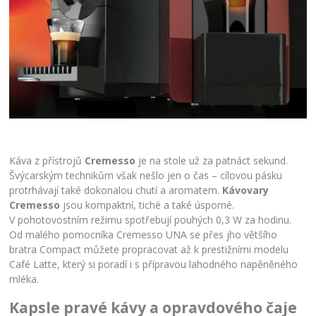
Káva z přístrojů
Cremesso
je na stole už za patnáct sekund.
Švýcarským technikům však nešlo jen o čas – cílovou pásku
protrhávají také dokonalou chutí a aromatem.
Kávovary
Cremesso
jsou kompaktní, tiché a také úsporné.
V pohotovostním režimu spotřebují pouhých 0,3 W za hodinu.
Od malého pomocníka Cremesso UNA se přes jho většího
bratra Compact můžete propracovat až k prestižními modelu
Café Latte, který si poradí i s přípravou lahodného napěněného
mléka.
Kapsle pravé kávy a opravdového čaje