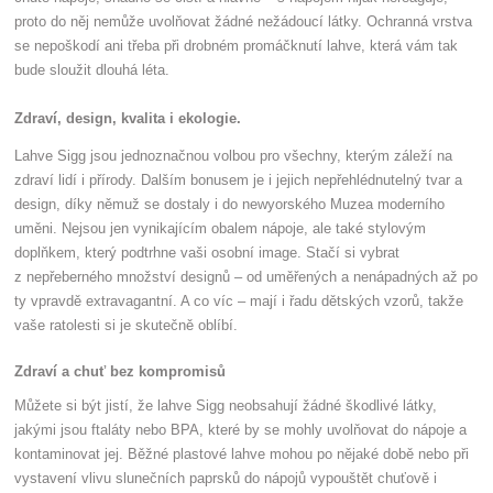
proto do něj nemůže uvolňovat žádné nežádoucí látky. Ochranná vrstva
se nepoškodí ani třeba při drobném promáčknutí lahve, která vám tak
bude sloužit dlouhá léta.
Zdraví, design, kvalita i ekologie.
Lahve Sigg jsou jednoznačnou volbou pro všechny, kterým záleží na
zdraví lidí i přírody. Dalším bonusem je i jejich nepřehlédnutelný tvar a
design, díky němuž se dostaly i do newyorského Muzea moderního
uměni. Nejsou jen vynikajícím obalem nápoje, ale také stylovým
doplňkem, který podtrhne vaši osobní image. Stačí si vybrat
z nepřeberného množství designů – od uměřených a nenápadných až po
ty vpravdě extravagantní. A co víc – mají i řadu dětských vzorů, takže
vaše ratolesti si je skutečně oblíbí.
Zdraví a chuť bez kompromisů
Můžete si být jistí, že lahve Sigg neobsahují žádné škodlivé látky,
jakými jsou ftaláty nebo BPA, které by se mohly uvolňovat do nápoje a
kontaminovat jej. Běžné plastové lahve mohou po nějaké době nebo při
vystavení vlivu slunečních paprsků do nápojů vypouštět chuťově i