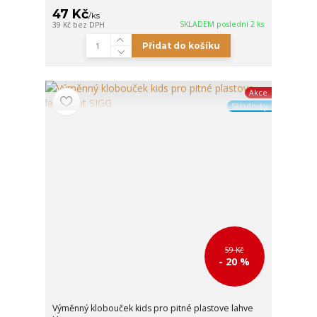
47 Kč
/
ks
SKLADEM poslední 2 ks
39 Kč
bez DPH
Přidat do košíku
Akce
Skladovky
59 Kč
- 20 %
Výměnný klobouček kids pro pitné plastove lahve