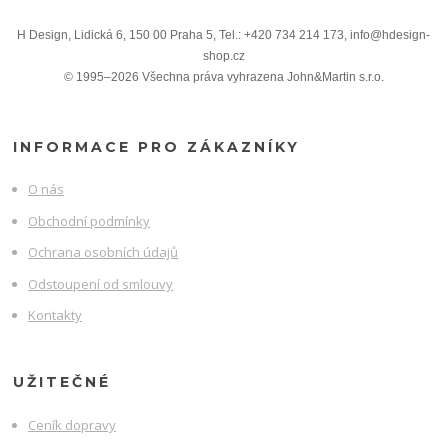
H Design, Lidická 6, 150 00 Praha 5, Tel.: +420 734 214 173, info@hdesign-
shop.cz
© 1995–2026 Všechna práva vyhrazena John&Martin s.r.o.
INFORMACE PRO ZÁKAZNÍKY
O nás
Obchodní podmínky
Ochrana osobních údajů
Odstoupení od smlouvy
Kontakty
UŽITEČNÉ
Ceník dopravy