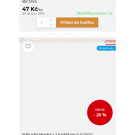
kbt SIGG
47 Kč
/
ks
SKLADEM poslední 2 ks
39 Kč
bez DPH
Přidat do košíku
Akce
Skladovky
120 Kč
- 20 %
Náhradní těsnění s 2 hadičkami 0,4 l SIGG