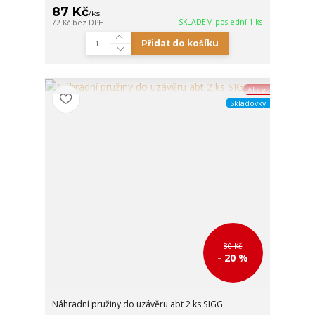
87 Kč
/
ks
SKLADEM poslední 1 ks
72 Kč
bez DPH
Přidat do košíku
Akce
Skladovky
80 Kč
- 20 %
Náhradní pružiny do uzávěru abt 2 ks SIGG