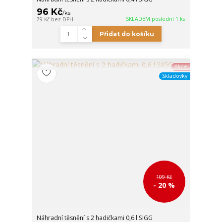
96 Kč
/
ks
SKLADEM poslední 1 ks
79 Kč
bez DPH
Přidat do košíku
Akce
Skladovky
109 Kč
- 20 %
Náhradní těsnění s 2 hadičkami 0,6 l SIGG