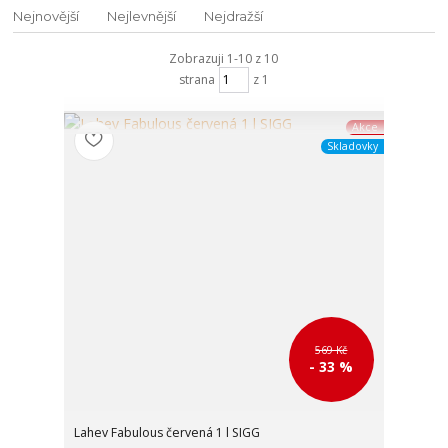
Nejnovější
Nejlevnější
Nejdražší
Zobrazuji 1-10 z 10
strana
z 1
Akce
Skladovky
569 Kč
- 33 %
Lahev Fabulous červená 1 l SIGG