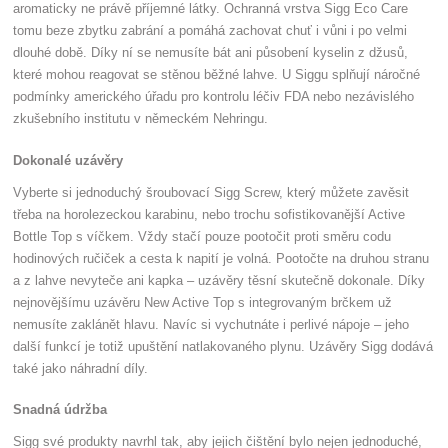
aromaticky ne právě příjemné látky. Ochranná vrstva Sigg Eco Care
tomu beze zbytku zabrání a pomáhá zachovat chuť i vůni i po velmi
dlouhé době. Díky ní se nemusíte bát ani působení kyselin z džusů,
které mohou reagovat se stěnou běžné lahve. U Siggu splňují náročné
podmínky amerického úřadu pro kontrolu léčiv FDA nebo nezávislého
zkušebního institutu v německém Nehringu.
Dokonalé uzávěry
Vyberte si jednoduchý šroubovací Sigg Screw, který můžete zavěsit
třeba na horolezeckou karabinu, nebo trochu sofistikovanější Active
Bottle Top s víčkem. Vždy stačí pouze pootočit proti směru codu
hodinových ručiček a cesta k napití je volná. Pootočte na druhou stranu
a z lahve nevyteče ani kapka – uzávěry těsní skutečně dokonale. Díky
nejnovějšímu uzávěru New Active Top s integrovaným brčkem už
nemusíte zaklánět hlavu. Navíc si vychutnáte i perlivé nápoje – jeho
další funkcí je totiž upuštění natlakovaného plynu. Uzávěry Sigg dodává
také jako náhradní díly.
Snadná údržba
Sigg své produkty navrhl tak, aby jejich čištění bylo nejen jednoduché,