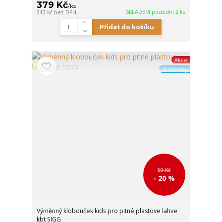
379 Kč
/
ks
SKLADEM poslední 2 ks
313 Kč
bez DPH
Přidat do košíku
Akce
Skladovky
59 Kč
- 20 %
Výměnný klobouček kids pro pitné plastove lahve
kbt SIGG