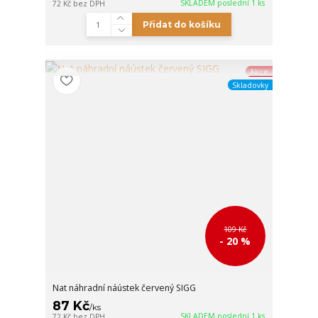
SKLADEM poslední 1 ks
72 Kč
bez DPH
Přidat do košíku
Akce
Skladovky
109 Kč
- 20 %
Nat náhradní náústek červený SIGG
87 Kč
/
ks
SKLADEM poslední 1 ks
72 Kč
bez DPH