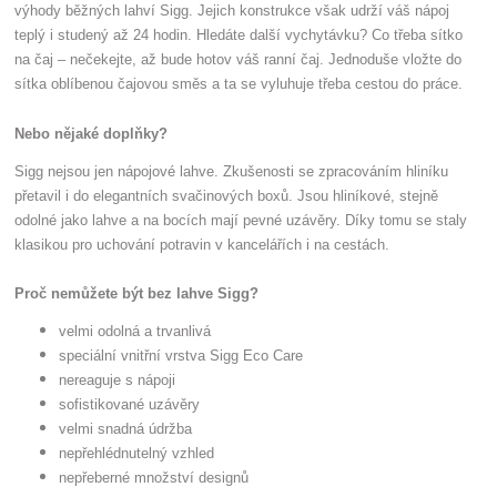
výhody běžných lahví Sigg. Jejich konstrukce však udrží váš nápoj
teplý i studený až 24 hodin. Hledáte další vychytávku? Co třeba sítko
na čaj – nečekejte, až bude hotov váš ranní čaj. Jednoduše vložte do
sítka oblíbenou čajovou směs a ta se vyluhuje třeba cestou do práce.
Nebo nějaké doplňky?
Sigg nejsou jen nápojové lahve. Zkušenosti se zpracováním hliníku
přetavil i do elegantních svačinových boxů. Jsou hliníkové, stejně
odolné jako lahve a na bocích mají pevné uzávěry. Díky tomu se staly
klasikou pro uchování potravin v kancelářích i na cestách.
Proč nemůžete být bez lahve Sigg?
velmi odolná a trvanlivá
speciální vnitřní vrstva Sigg Eco Care
nereaguje s nápoji
sofistikované uzávěry
velmi snadná údržba
nepřehlédnutelný vzhled
nepřeberné množství designů