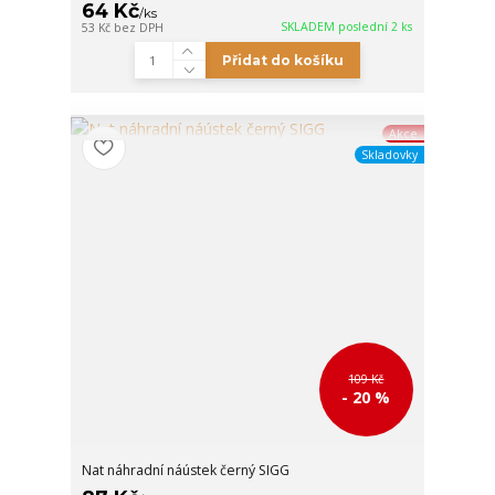
64 Kč
/
ks
SKLADEM poslední 2 ks
53 Kč
bez DPH
Přidat do košíku
Akce
Skladovky
109 Kč
- 20 %
Nat náhradní náústek černý SIGG