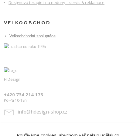
Designová terapie i na neduhy – servis & reklamace
VELKOOBCHOD
Velkoobchodní spolupráce
H Design
+420 734 214 173
Po-Pá 10-18h
info@hdesign-shop.cz
Používáme cookies, abychom váš nákup udělali co