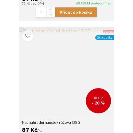
SKLADEM poslední 1 ks
72 Kč
bez DPH
Přidat do košíku
Akce
Skladovky
109 Kč
- 20 %
Nat náhradní náústek růžová SIGG
87 Kč
/
ks