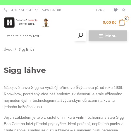
+420 734 214 173
Po-Pá 10-18h
CZK
0
0,00 Kč
Menu
Úvod
Sigg láhve
Sigg láhve
Nápojové lahve Sigg se vyrábějí přímo ve Švýcarsku již od roku 1908.
Know-how, podtržený více než stoletím zkušeností je stále oživováno
nejmodernějšími technologiemi a švýcarským důrazem na kvalitu
jednoho každého kusu.
Jejich základem je tělo z čistého hliníku a vnitřní ochranná vrstva Sigg
Eco Care na bázi přírodní pryskyřice. Není porézní, nepřejímá pachy a
chutě nápoje, snadno se čistí a hlavně – s nápojem nijak nereaguje,