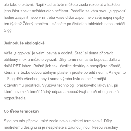
ale také efektivní. Například uzávěr můžete zcela rozebrat a každou
jeho část zbavit nežádoucích nečistot. Podařilo se vám svou „siggovku“
hodně zašpinit nebo v ní třeba vaše dítko zapomnělo svůj nápoj nějaký
ten týden? Žádný problém – sáhněte po čisticích tabletách nebo kartáči
Sigg.
Jednoduše ekologické
Vaše „siggovka“ je velmi pevná a odolná. Stačí si doma připravit
oblíbený mok a můžete vyrazit. Díky tomu nemusíte kupovat další a
další PET lahve. Ročně jich tak ušetříte desítky a prospějete přírodě,
která si s těžko odbouratelným plastem prostě poradit neumí. A nejen to
– Sigg dělá všechno, aby i sama výroba byla co nejšetrnější
k životnímu prostředí. Využívá technologii práškového lakování, při
které nevzniká téměř žádný odpad a nepoužívají se při ní organická
rozpouštědla.
Co třeba termosku?
Sigg pro vás připravil také zcela novou kolekci termolahví. Díky
neotřelému designu si je nespletete s žádnou jinou. Nesou všechny