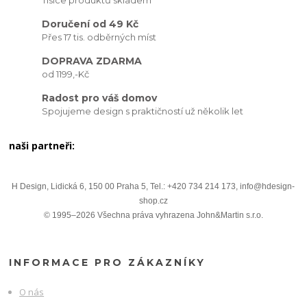
Tisíce produktů skladem
Doručení od 49 Kč
Přes 17 tis. odběrných míst
DOPRAVA ZDARMA
od 1199,-Kč
Radost pro váš domov
Spojujeme design s praktičností už několik let
naši partneři:
H Design, Lidická 6, 150 00 Praha 5, Tel.: +420 734 214 173, info@hdesign-
shop.cz
© 1995–2026 Všechna práva vyhrazena John&Martin s.r.o.
INFORMACE PRO ZÁKAZNÍKY
O nás