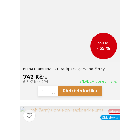
990 Kč
- 25 %
Puma teamFINAL 21 Backpack, červeno-černý
742 Kč
/
ks
SKLADEM poslední 2 ks
613 Kč
bez DPH
Přidat do košíku
Akce
Skladovky