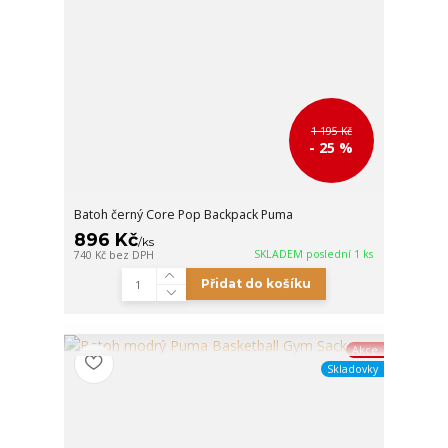
1 195 Kč
- 25 %
Batoh černý Core Pop Backpack Puma
896 Kč
/
ks
SKLADEM poslední 1 ks
740 Kč
bez DPH
Přidat do košíku
Akce
Skladovky