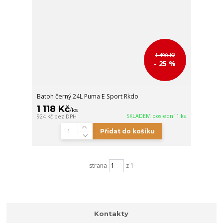
1 490 Kč
- 25 %
Batoh černý 24L Puma E Sport Rkdo
1 118 Kč
/
ks
SKLADEM poslední 1 ks
924 Kč
bez DPH
Přidat do košíku
strana
z 1
Kontakty