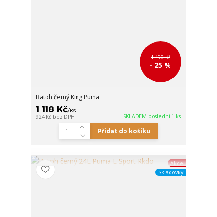
1 490 Kč
- 25 %
Batoh černý King Puma
1 118 Kč
/
ks
SKLADEM poslední 1 ks
924 Kč
bez DPH
Přidat do košíku
Akce
Skladovky