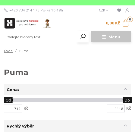
+420 734 214 173
Po-Pá 10-18h
CZK
0
0,00 Kč
Menu
Úvod
Puma
Puma
Cena:
Od
Do
Kč
Kč
Rychlý výběr