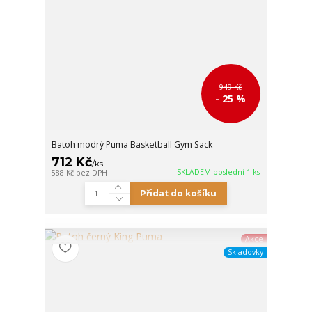
949 Kč
- 25 %
Batoh modrý Puma Basketball Gym Sack
712 Kč
/
ks
SKLADEM poslední 1 ks
588 Kč
bez DPH
Přidat do košíku
Akce
Skladovky