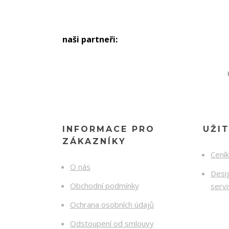
naši partneři:
INFORMACE PRO
UŽI
ZÁKAZNÍKY
Cení
O nás
Desig
Obchodní podmínky
serv
Ochrana osobních údajů
Odstoupení od smlouvy