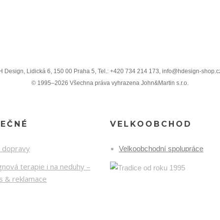
H Design, Lidická 6, 150 00 Praha 5, Tel.: +420 734 214 173, info@hdesign-shop.c
© 1995–2026 Všechna práva vyhrazena John&Martin s.r.o.
TEČNÉ
VELKOOBCHOD
k dopravy
Velkoobchodní spolupráce
nová terapie i na neduhy –
is & reklamace