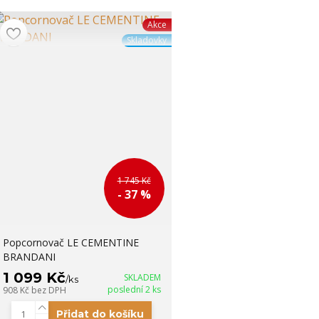
Akce
Skladovky
1 745 Kč
- 37 %
Popcornovač LE CEMENTINE
BRANDANI
1 099 Kč
SKLADEM
/
ks
poslední 2 ks
908 Kč
bez DPH
Přidat do košíku