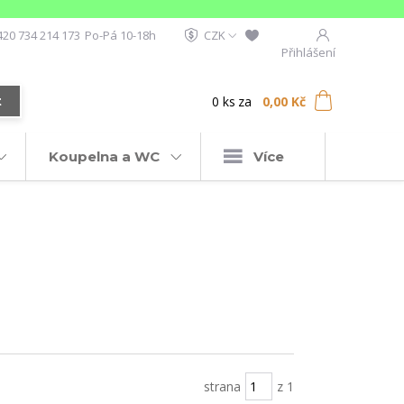
420 734 214 173
Po-Pá 10-18h
CZK
Přihlášení
0
ks
za
0,00 Kč
t
Koupelna a WC
Více
strana
z 1