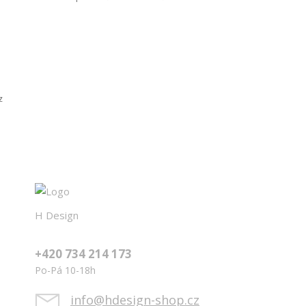
z
H Design
+420 734 214 173
Po-Pá 10-18h
info@hdesign-shop.cz