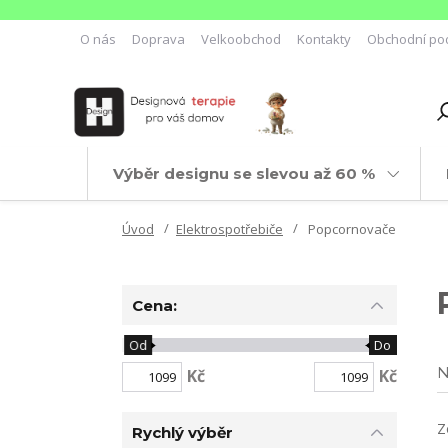
O nás
Doprava
Velkoobchod
Kontakty
Obchodní po
Výběr designu se slevou až 60 %
Úvod
Elektrospotřebiče
Popcornovače
Cena:
Od
Do
N
Kč
Kč
Z
Rychlý výběr