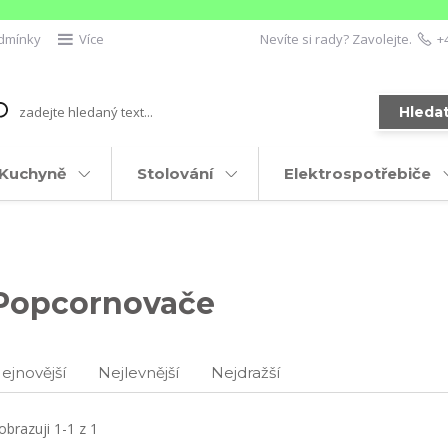
dmínky
Více
Nevíte si rady? Zavolejte.
+
Hleda
Kuchyně
Stolování
Elektrospotřebiče
Popcornovače
ejnovější
Nejlevnější
Nejdražší
obrazuji 1-1 z 1