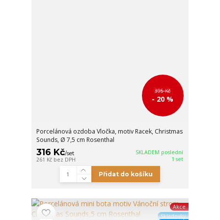
395 Kč
- 20 %
Porcelánová ozdoba Vločka, motiv Racek, Christmas
Sounds, Ø 7,5 cm Rosenthal
316 Kč
SKLADEM poslední
/
set
1 set
261 Kč
bez DPH
Přidat do košíku
Akce
Skladovky