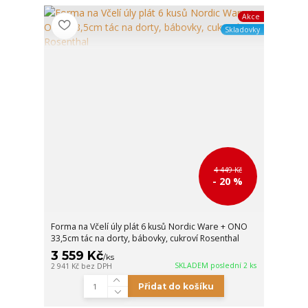
Akce
Skladovky
4 449 Kč
- 20 %
Forma na Včelí úly plát 6 kusů Nordic Ware + ONO
33,5cm tác na dorty, bábovky, cukroví Rosenthal
3 559 Kč
/
ks
SKLADEM poslední 2 ks
2 941 Kč
bez DPH
Přidat do košíku