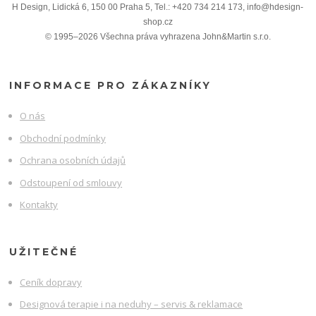
H Design, Lidická 6, 150 00 Praha 5, Tel.: +420 734 214 173, info@hdesign-
shop.cz
© 1995–2026 Všechna práva vyhrazena John&Martin s.r.o.
INFORMACE PRO ZÁKAZNÍKY
O nás
Obchodní podmínky
Ochrana osobních údajů
Odstoupení od smlouvy
Kontakty
UŽITEČNÉ
Ceník dopravy
Designová terapie i na neduhy – servis & reklamace