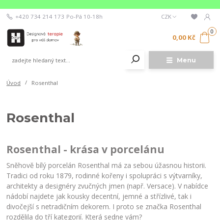
+420 734 214 173
Po-Pá 10-18h
CZK
0
0,00 Kč
Menu
Úvod
Rosenthal
Rosenthal
Rosenthal - krása v porcelánu
Sněhově bílý porcelán Rosenthal má za sebou úžasnou historii.
Tradici od roku 1879, rodinné kořeny i spolupráci s výtvarníky,
architekty a designéry zvučných jmen (např. Versace). V nabídce
nádobí najdete jak kousky decentní, jemné a střízlivé, tak i
divočejší s netradičním dekorem. I proto se značka Rosenthal
rozdělila do tří kategorií. Která sedne vám?