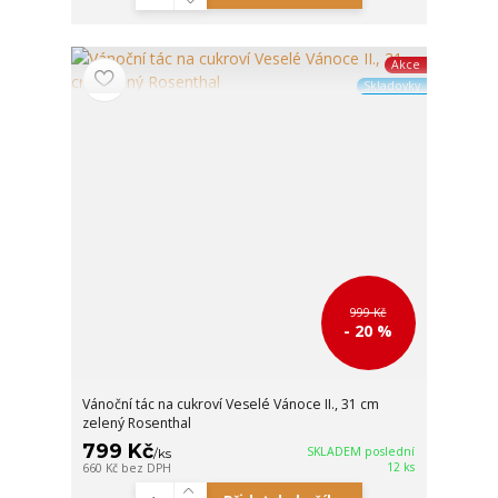
Akce
Skladovky
999 Kč
- 20 %
Vánoční tác na cukroví Veselé Vánoce II., 31 cm
zelený Rosenthal
799 Kč
SKLADEM poslední
/
ks
12 ks
660 Kč
bez DPH