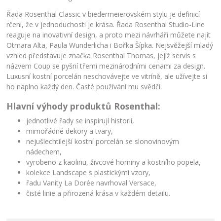
Řada Rosenthal Classic v biedermeierovském stylu je definicí
rčení, že v jednoduchosti je krása. Řada Rosenthal Studio-Line
reaguje na inovativní design, a proto mezi návrháři můžete najít
Otmara Alta, Paula Wunderlicha i Bořka Šípka. Nejsvěžejší mladý
vzhled představuje značka Rosenthal Thomas, jejíž servis s
názvem Coup se pyšní třemi mezinárodními cenami za design.
Luxusní kostní porcelán neschovávejte ve vitríně, ale užívejte si
ho naplno každý den. Časté používání mu svědčí.
Hlavní výhody produktů Rosenthal:
jednotlivé řady se inspirují historií,
mimořádné dekory a tvary,
nejušlechtilejší kostní porcelán se slonovinovým
nádechem,
vyrobeno z kaolinu, živcové horniny a kostního popela,
kolekce Landscape s plastickými vzory,
řadu Vanity La Dorée navrhoval Versace,
čisté linie a přirozená krása v každém detailu.