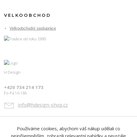
VELKOOBCHOD
Velkoobchodní spolupráce
H Design
+420 734 214 173
Po-Pá 10-18h
info@hdesign-shop.cz
Používáme cookies, abychom váš nákup udělali co
nejpříjemnějším, zobrazili relevantní nabídky a neustále