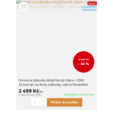
Akce
Skladovky
4 449 Kč
- 44 %
Forma na bábovku Motýl Nordic Ware + ONO
33,5cm tác na dorty, bábovky, cukroví Rosenthal
2 499 Kč
/
ks
SKLADEM poslední 6 ks
2 065 Kč
bez DPH
Přidat do košíku