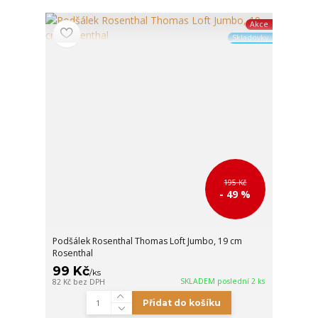
Akce
Skladovky
195 Kč
- 49 %
Podšálek Rosenthal Thomas Loft Jumbo, 19 cm
Rosenthal
99 Kč
/
ks
SKLADEM poslední 2 ks
82 Kč
bez DPH
Přidat do košíku