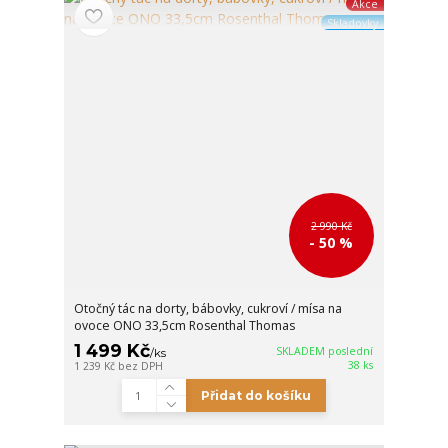
Akce
Skladovky
2 990 Kč
- 50 %
Otočný tác na dorty, bábovky, cukroví / mísa na
ovoce ONO 33,5cm Rosenthal Thomas
1 499 Kč
SKLADEM poslední
/
ks
38 ks
1 239 Kč
bez DPH
Přidat do košíku