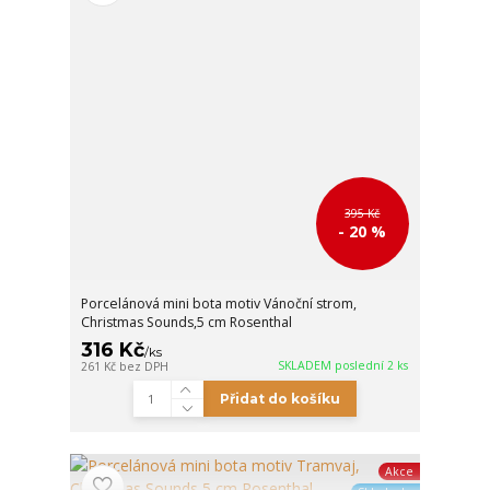
395 Kč
- 20 %
Porcelánová mini bota motiv Vánoční strom,
Christmas Sounds,5 cm Rosenthal
316 Kč
/
ks
SKLADEM poslední 2 ks
261 Kč
bez DPH
Přidat do košíku
Akce