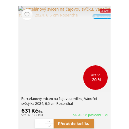
Akce
Skladovky
789 Kč
- 20 %
Porcelánový svícen na čajovou svíčku, Vánoční
světýlka 2024, 6,5 cm Rosenthal
631 Kč
/
ks
SKLADEM poslední 1 ks
521 Kč
bez DPH
Přidat do košíku