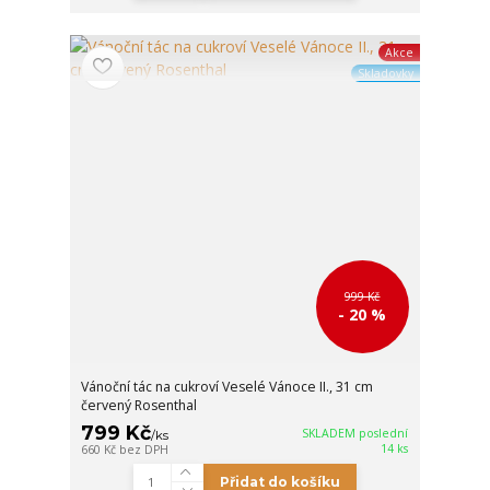
Akce
Skladovky
999 Kč
- 20 %
Vánoční tác na cukroví Veselé Vánoce II., 31 cm
červený Rosenthal
799 Kč
SKLADEM poslední
/
ks
14 ks
660 Kč
bez DPH
Přidat do košíku