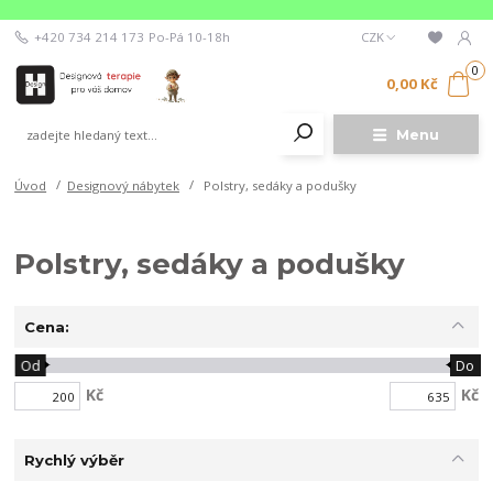
+420 734 214 173
Po-Pá 10-18h
CZK
0
0,00 Kč
Menu
Úvod
Designový nábytek
Polstry, sedáky a podušky
Polstry, sedáky a podušky
Cena:
Od
Do
Kč
Kč
Rychlý výběr