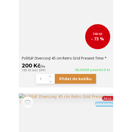
740 Kč
- 73 %
Polštář čtvercový 45 cm Retro Grid Present Time *
200 Kč
/
ks
SKLADEM poslední 8 ks
165 Kč
bez DPH
Přidat do košíku
Akce
Skladovky