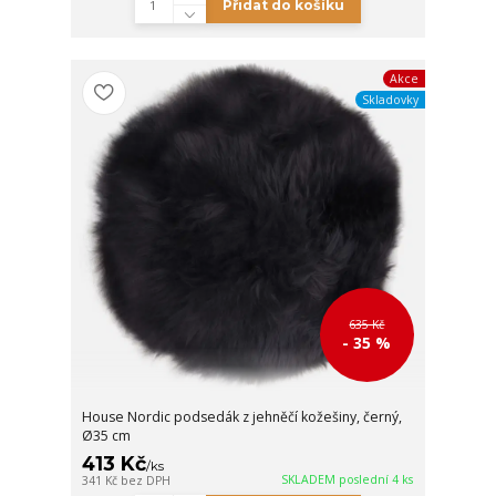
Přidat do košíku
Akce
Skladovky
635 Kč
- 35 %
House Nordic podsedák z jehněčí kožešiny, černý,
Ø35 cm
413 Kč
/
ks
SKLADEM poslední 4 ks
341 Kč
bez DPH