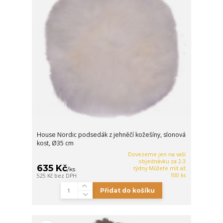
House Nordic podsedák z jehněčí kožešíny, slonová
kost, Ø35 cm
Dovezeme jen na vaší
objednávku za 2-3
635 Kč
týdny Můžete mít až
/
ks
100 ks
525 Kč
bez DPH
Přidat do košíku