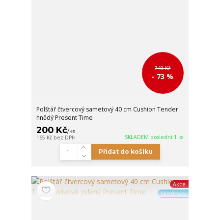
740 Kč
- 73 %
Polštář čtvercový sametový 40 cm Cushion Tender
hnědý Present Time
200 Kč
/
ks
SKLADEM poslední 1 ks
165 Kč
bez DPH
Přidat do košíku
Akce
Skladovky