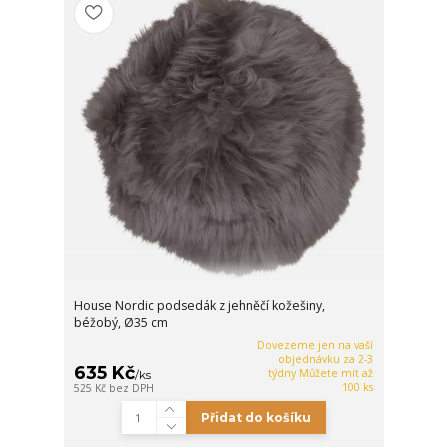
House Nordic podsedák z jehněčí kožešiny,
béžobý, Ø35 cm
Dovezeme jen na vaší
objednávku za 2-3
635 Kč
týdny Můžete mít až
/
ks
100 ks
525 Kč
bez DPH
Přidat do košíku