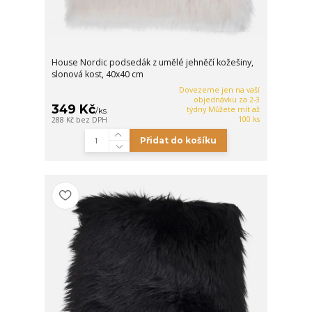
House Nordic podsedák z umělé jehněčí kožešiny,
slonová kost, 40x40 cm
Dovezeme jen na vaší
objednávku za 2-3
349 Kč
týdny Můžete mít až
/
ks
100 ks
288 Kč
bez DPH
Přidat do košíku