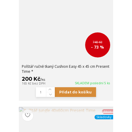
740 Kč
- 73 %
Polštář ručně tkaný Cushion Easy 45 x 45 cm Present
Time *
200 Kč
/
ks
SKLADEM poslední 5 ks
165 Kč
bez DPH
Přidat do košíku
Akce
Skladovky