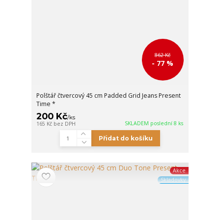
862 Kč
- 77 %
Polštář čtvercový 45 cm Padded Grid Jeans Present
Time *
200 Kč
/
ks
SKLADEM poslední 8 ks
165 Kč
bez DPH
Přidat do košíku
Akce
Skladovky