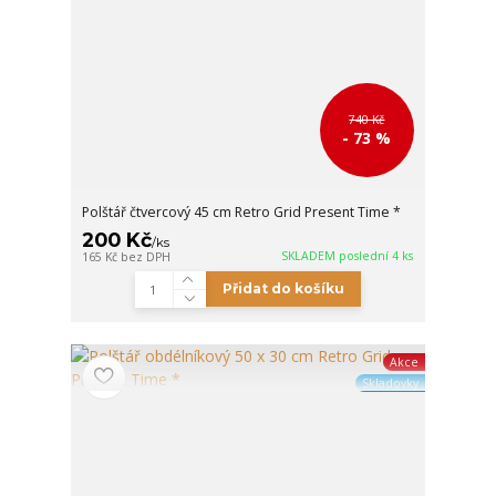
740 Kč
- 73 %
Polštář čtvercový 45 cm Retro Grid Present Time *
200 Kč
/
ks
SKLADEM poslední 4 ks
165 Kč
bez DPH
Přidat do košíku
Akce
Skladovky