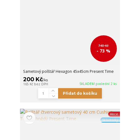
740 Kč
- 73 %
Sametový polštář Hexagon 45x45cm Present Time
200 Kč
/
ks
SKLADEM poslední 2 ks
165 Kč
bez DPH
Přidat do košíku
Akce
Skladovky