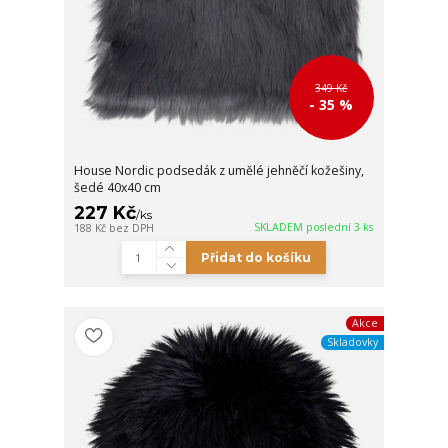
349 Kč
- 35 %
House Nordic podsedák z umělé jehněčí kožešiny,
šedé 40x40 cm
227 Kč
/
ks
SKLADEM poslední 3 ks
188 Kč
bez DPH
Přidat do košíku
Akce
Skladovky