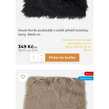
House Nordic podsedák z umělé jehněčí kožešiny,
černý, 40x40 cm
Dovezeme jen na vaší
objednávku za 2-3
349 Kč
týdny Můžete mít až
/
ks
100 ks
288 Kč
bez DPH
Přidat do košíku
Akce
Skladovky