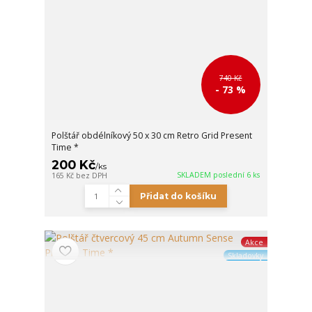
740 Kč
- 73 %
Polštář obdélníkový 50 x 30 cm Retro Grid Present
Time *
200 Kč
/
ks
SKLADEM poslední 6 ks
165 Kč
bez DPH
Přidat do košíku
Akce
Skladovky