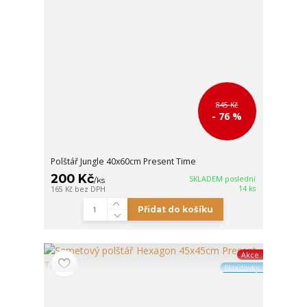
845 Kč
- 76 %
Polštář Jungle 40x60cm Present Time
200 Kč
SKLADEM poslední
/
ks
14 ks
165 Kč
bez DPH
Přidat do košíku
Akce
Skladovky