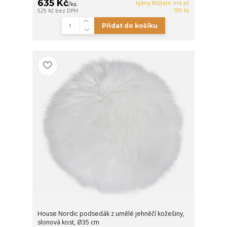
635 Kč
týdny Můžete mít až
/
ks
100 ks
525 Kč
bez DPH
Přidat do košíku
House Nordic podsedák z umělé jehněčí kožešiny,
slonová kost, Ø35 cm