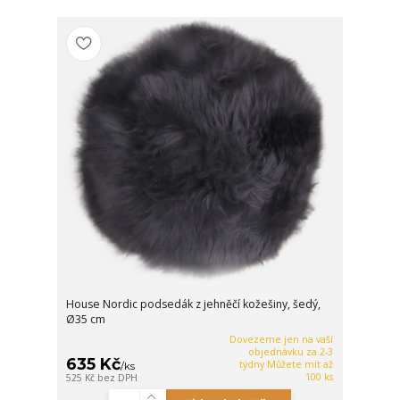
House Nordic podsedák z jehněčí kožešiny, šedý,
Ø35 cm
Dovezeme jen na vaší
objednávku za 2-3
635 Kč
týdny Můžete mít až
/
ks
100 ks
525 Kč
bez DPH