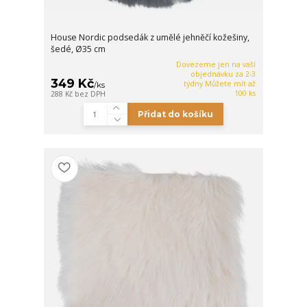
House Nordic podsedák z umělé jehněčí kožešiny,
šedé, Ø35 cm
Dovezeme jen na vaší
objednávku za 2-3
349 Kč
týdny Můžete mít až
/
ks
100 ks
288 Kč
bez DPH
Přidat do košíku