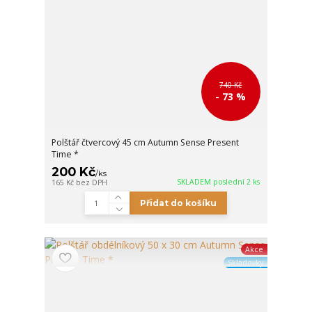
740 Kč
- 73 %
Polštář čtvercový 45 cm Autumn Sense Present
Time *
200 Kč
/
ks
SKLADEM poslední 2 ks
165 Kč
bez DPH
Přidat do košíku
Akce
Skladovky