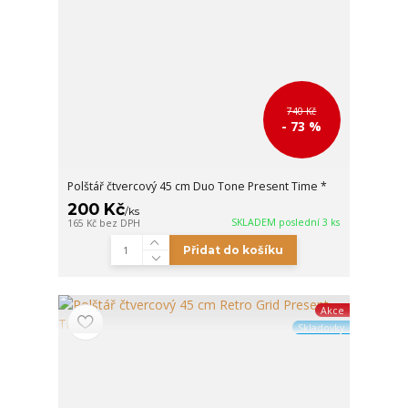
740 Kč
- 73 %
Polštář čtvercový 45 cm Duo Tone Present Time *
200 Kč
/
ks
SKLADEM poslední 3 ks
165 Kč
bez DPH
Přidat do košíku
Akce
Skladovky