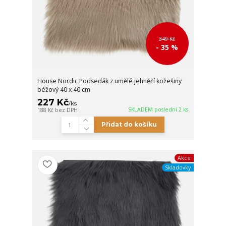
349 Kč
- 35 %
House Nordic Podsedák z umělé jehněčí kožešiny
béžový 40 x 40 cm
227 Kč
/
ks
SKLADEM poslední 2 ks
188 Kč
bez DPH
Přidat do košíku
Akce
Skladovky