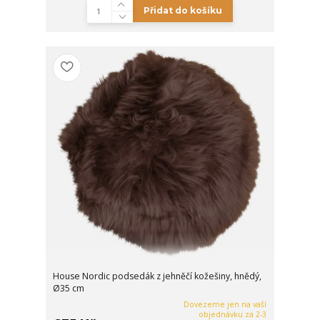
Přidat do košíku
House Nordic podsedák z jehněčí kožešiny, hnědý,
Ø35 cm
Dovezeme jen na vaší
objednávku za 2-3