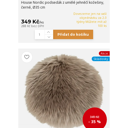
House Nordic podsedák z umělé jehněčí kožešiny,
černé, Ø35 cm
Dovezeme jen na vaší
objednávku za 2-3
349 Kč
týdny Můžete mít až
/
ks
100 ks
288 Kč
bez DPH
Přidat do košíku
Akce
Skladovky
349 Kč
- 35 %