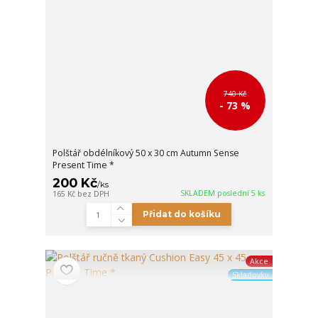
740 Kč
- 73 %
Polštář obdélníkový 50 x 30 cm Autumn Sense
Present Time *
200 Kč
/
ks
SKLADEM poslední 5 ks
165 Kč
bez DPH
Přidat do košíku
Akce
Skladovky