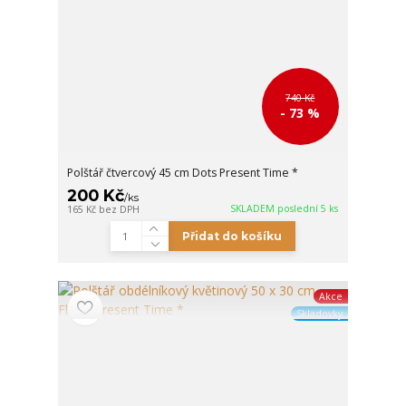
740 Kč
- 73 %
Polštář čtvercový 45 cm Dots Present Time *
200 Kč
/
ks
SKLADEM poslední 5 ks
165 Kč
bez DPH
Přidat do košíku
Akce
Skladovky