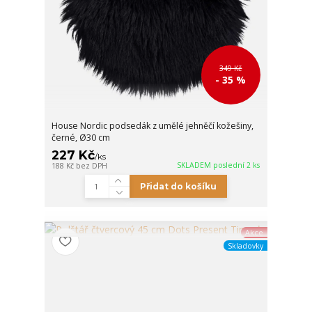
349 Kč
- 35 %
House Nordic podsedák z umělé jehněčí kožešiny,
černé, Ø30 cm
227 Kč
/
ks
SKLADEM poslední 2 ks
188 Kč
bez DPH
Přidat do košíku
Akce
Skladovky