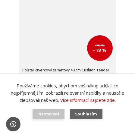
740 Kč
- 73 %
Polštář čtvercový sametový 40 cm Cushion Tender
olivově zelený Present Time
200 Kč
/
ks
Používáme cookies, abychom váš nákup udělali co
SKLADEM poslední 3 ks
165 Kč
bez DPH
nejpříjemnějším, zobrazili relevantní nabídky a neustále
Přidat do košíku
zlepšovali náš web.
Více informací najdete zde
.
Nastavení
Souhlasím
Akce
Skladovky