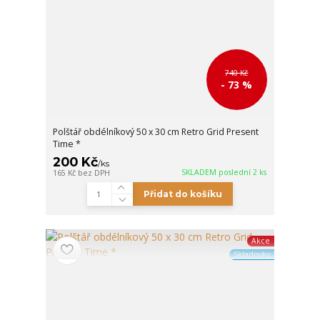
740 Kč
- 73 %
Polštář obdélníkový 50 x 30 cm Retro Grid Present
Time *
200 Kč
/
ks
SKLADEM poslední 2 ks
165 Kč
bez DPH
Přidat do košíku
Akce
Skladovky