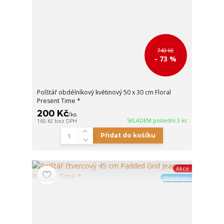
740 Kč
- 73 %
Polštář obdélníkový květinový 50 x 30 cm Floral
Present Time *
200 Kč
/
ks
SKLADEM poslední 3 ks
165 Kč
bez DPH
Přidat do košíku
Akce
Skladovky