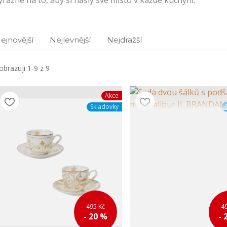
ýrazné na to, aby si našly své místo v každé kuchyni.
ejnovější
Nejlevnější
Nejdražší
obrazuji 1-9 z 9
Akce
Skladovky
495 Kč
4
- 20 %
- 