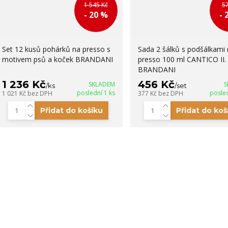
1 545 Kč
5
- 20 %
- 
Set 12 kusů pohárků na presso s
Sada 2 šálků s podšálkami 
motivem psů a koček BRANDANI
presso 100 ml CANTICO II.
BRANDANI
1 236 Kč
456 Kč
SKLADEM
S
/
ks
/
set
poslední 1 ks
posled
1 021 Kč
bez DPH
377 Kč
bez DPH
Přidat do košíku
Přidat do koš