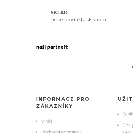
SKLAD
Tisíce produktů skladem
naši partneři:
INFORMACE PRO
UŽI
ZÁKAZNÍKY
Cení
O nás
Desig
Obchodní podmínky
serv