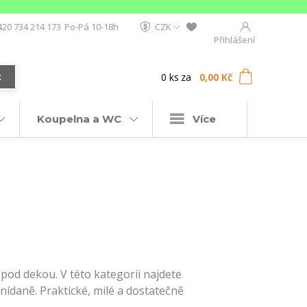
420 734 214 173
Po-Pá 10-18h
CZK
Přihlášení
0
ks
za
0,00 Kč
t
Koupelna a WC
Více
pod dekou. V této kategorii najdete
nídaně. Praktické, milé a dostatečně