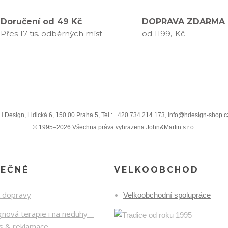
Doručení od 49 Kč
DOPRAVA ZDARMA
Přes 17 tis. odběrných míst
od 1199,-Kč
H Design, Lidická 6, 150 00 Praha 5, Tel.: +420 734 214 173, info@hdesign-shop.c
© 1995–2026 Všechna práva vyhrazena John&Martin s.r.o.
TEČNÉ
VELKOOBCHOD
k dopravy
Velkoobchodní spolupráce
nová terapie i na neduhy –
is & reklamace