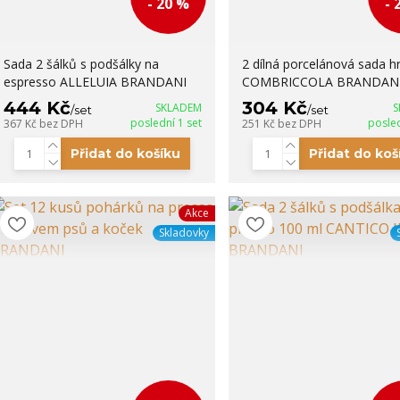
- 20 %
- 
Sada 2 šálků s podšálky na
2 dílná porcelánová sada h
espresso ALLELUIA BRANDANI
COMBRICCOLA BRANDAN
444 Kč
304 Kč
SKLADEM
S
/
set
/
set
poslední 1 set
posled
367 Kč
bez DPH
251 Kč
bez DPH
Přidat do košíku
Přidat do koš
Akce
Skladovky