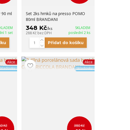
 90 ml
Set 2ks hrnků na presso POMO
80ml BRANDANI
348 Kč
KLADEM
SKLADEM
/
ks
ní 1 set
poslední 2 ks
288 Kč
bez DPH
íku
Přidat do košíku
Akce
Akce
Skladovky
Skladovky
80 Kč
380 Kč