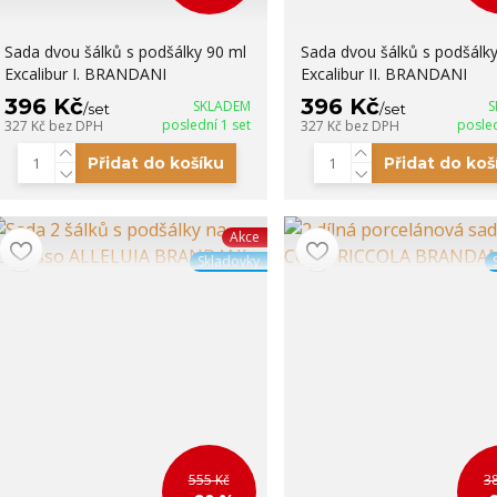
Sada dvou šálků s podšálky 90 ml
Sada dvou šálků s podšálky
Excalibur I. BRANDANI
Excalibur II. BRANDANI
396 Kč
396 Kč
SKLADEM
S
/
set
/
set
poslední 1 set
posled
327 Kč
bez DPH
327 Kč
bez DPH
Přidat do košíku
Přidat do koš
Akce
Skladovky
555 Kč
3