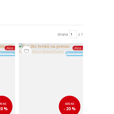
strana
z 1
Akce
Akce
Skladovky
Skladovky
95 Kč
435 Kč
20 %
- 20 %