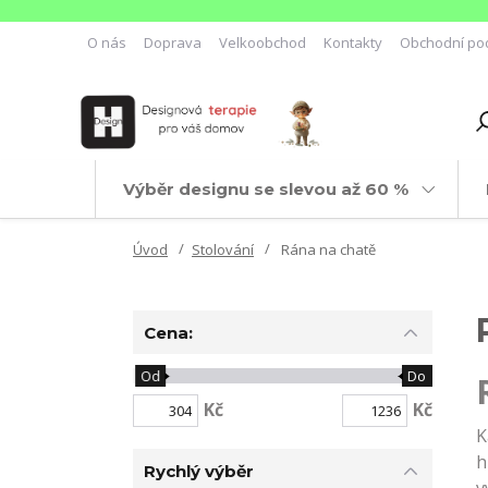
O nás
Doprava
Velkoobchod
Kontakty
Obchodní po
Výběr designu se slevou až 60 %
Úvod
Stolování
Rána na chatě
Cena:
Od
Do
Kč
Kč
K
h
Rychlý výběr