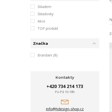
v
Skladem
Skladovky
N
Akce
TOP produkt
Z
Značka
Brandani
(9)
Kontakty
+420 734 214 173
Po-Pá 10-18h
info@hdesign-shop.cz