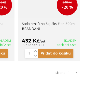
70 Kč
540 Kč
20 %
- 20 %
na
Sada hrnků na čaj 2ks Fiori 300ml
BRANDANI
432 Kč
KLADEM
SKLADEM
/
set
ní 2 set
poslední 4 set
357 Kč
bez DPH
íku
Přidat do košíku
strana
z 1