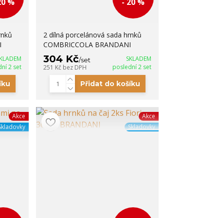
20 %
- 20 %
rnků
2 dílná porcelánová sada hrnků
I
COMBRICCOLA BRANDANI
304 Kč
KLADEM
SKLADEM
/
set
ní 2 set
poslední 2 set
251 Kč
bez DPH
íku
Přidat do košíku
Akce
Akce
Skladovky
Skladovky