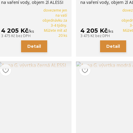
na vaření vody, objem 2l ALESSI
na vaření vody, objem 2l A
dovezeme jen
dovez
na vaší
objednávku za
objedn
3-4 týdny.
3
4 205 Kč
4 205 Kč
Můžete mít až
Můžet
/
ks
/
ks
20 ks
3 475 Kč
bez DPH
3 475 Kč
bez DPH
Detail
Detail