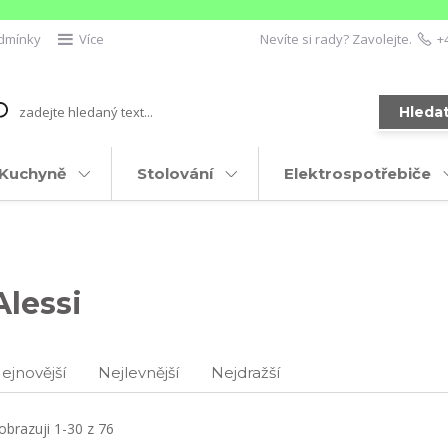
dmínky
Více
Nevíte si rady? Zavolejte.
+
Hleda
Kuchyně
Stolování
Elektrospotřebiče
Alessi
ejnovější
Nejlevnější
Nejdražší
obrazuji 1-30 z 76