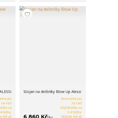
 ALESSI
Stojan na deštníky Blow Up Alessi
eme jen
dovezeme jen
na vaší
na vaší
ávku za
objednávku za
-4 týdny.
3-4 týdny.
6 860 Kč
e mít až
Můžete mít až
/
ks