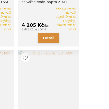
LESSI
na vaření vody, objem 2l ALESSI
eme jen
dovezeme jen
na vaší
na vaší
ávku za
objednávku za
-4 týdny.
3-4 týdny.
4 205 Kč
e mít až
Můžete mít až
/
ks
20 ks
20 ks
3 475 Kč
bez DPH
Detail