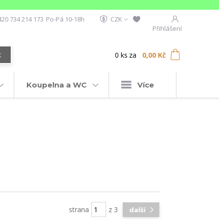
420 734 214 173
Po-Pá 10-18h
CZK
Přihlášení
0
ks
za
0,00 Kč
t
Koupelna a WC
Více
strana
z 3
další