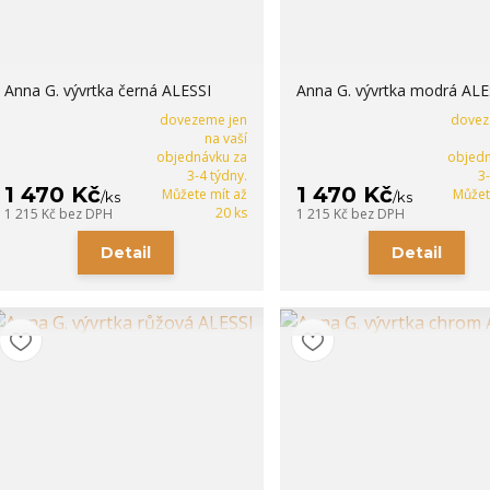
Anna G. vývrtka černá ALESSI
Anna G. vývrtka modrá ALE
dovezeme jen
dovez
na vaší
objednávku za
objedn
3-4 týdny.
3
1 470 Kč
1 470 Kč
Můžete mít až
Můžet
/
ks
/
ks
20 ks
1 215 Kč
bez DPH
1 215 Kč
bez DPH
Detail
Detail