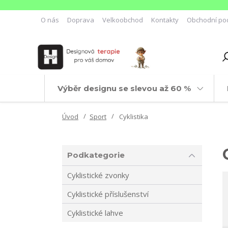
O nás
Doprava
Velkoobchod
Kontakty
Obchodní po
Výběr designu se slevou až 60 %
Úvod
Sport
Cyklistika
Podkategorie
Cyklistické zvonky
Cyklistické příslušenství
Cyklistické lahve