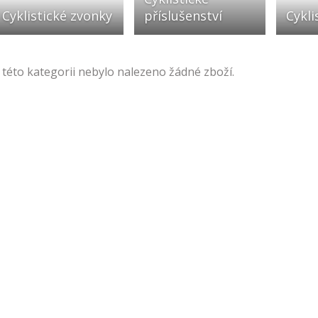
Cyklistické zvonky
příslušenství
Cykli
 této kategorii nebylo nalezeno žádné zboží.