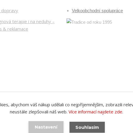
k dopravy
Velkoobchodní spolupráce
nová terapie i na neduhy –
is & reklamace
Upravit sběr cookies.
es, abychom váš nákup udělali co nejpříjemnějším, zobrazili rele
neustále zlepšovali náš web.
Více informací najdete zde
.
Nastavení
Souhlasím
Vytvořeno na
Eshop-rychle.cz