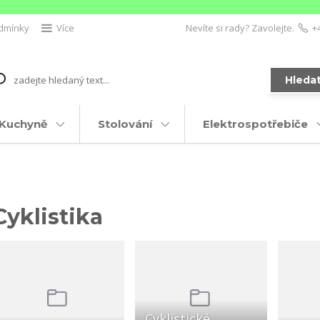
dmínky
Více
Nevíte si rady? Zavolejte.
+
Hleda
Kuchyně
Stolování
Elektrospotřebiče
Cyklistika
Cyklistické