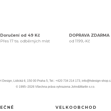
Doručení od 49 Kč
DOPRAVA ZDARMA
Přes 17 tis. odběrných míst
od 1199,-Kč
H Design, Lidická 6, 150 00 Praha 5, Tel.: +420 734 214 173, info@hdesign-shop.c
© 1995–2026 Všechna práva vyhrazena John&Martin s.r.o.
TEČNÉ
VELKOOBCHOD