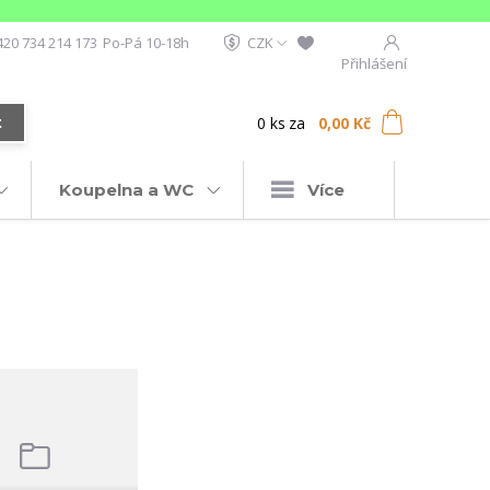
420 734 214 173
Po-Pá 10-18h
CZK
Přihlášení
0
ks
za
0,00 Kč
t
Koupelna a WC
Více