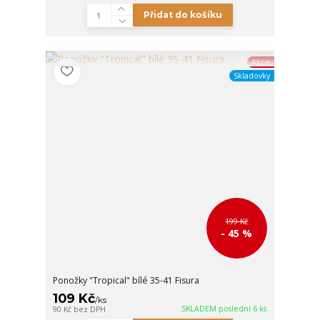
Přidat do košíku
Akce
Skladovky
199 Kč
- 45 %
Ponožky "Tropical" bílé 35-41 Fisura
109 Kč
/
ks
SKLADEM poslední 6 ks
90 Kč
bez DPH