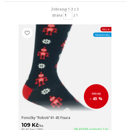
Zobrazuji 1-3 z 3
strana
z 1
Akce
Skladovky
199 Kč
- 45 %
Ponožky "Roboti"41-45 Fisura
109 Kč
/
ks
SKLADEM poslední 3 ks
90 Kč
bez DPH