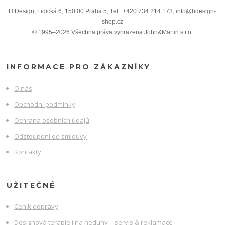
H Design, Lidická 6, 150 00 Praha 5, Tel.: +420 734 214 173, info@hdesign-
shop.cz
© 1995–2026 Všechna práva vyhrazena John&Martin s.r.o.
INFORMACE PRO ZÁKAZNÍKY
O nás
Obchodní podmínky
Ochrana osobních údajů
Odstoupení od smlouvy
Kontakty
UŽITEČNÉ
Ceník dopravy
Designová terapie i na neduhy – servis & reklamace