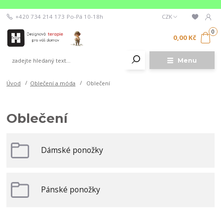
+420 734 214 173
Po-Pá 10-18h
CZK
0
0,00 Kč
Menu
Úvod
Oblečení a móda
Oblečení
Oblečení
Dámské ponožky
Pánské ponožky