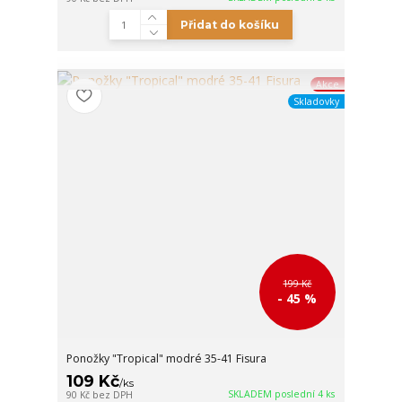
Přidat do košíku
Akce
Skladovky
199 Kč
- 45 %
Ponožky "Tropical" modré 35-41 Fisura
109 Kč
/
ks
SKLADEM poslední 4 ks
90 Kč
bez DPH