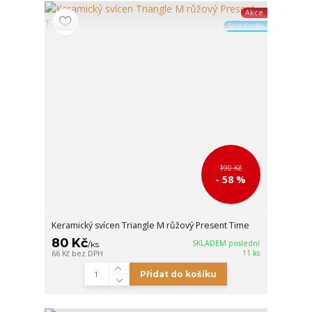
Akce
Skladovky
190 Kč
- 58 %
Keramický svícen Triangle M růžový Present Time
80 Kč
SKLADEM poslední
/
ks
11 ks
66 Kč
bez DPH
Přidat do košíku