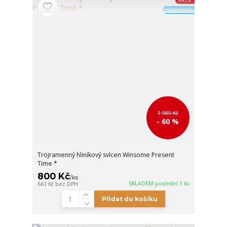
Akce
Skladovky
1 989 Kč
- 60 %
Trojramenný hliníkový svícen Winsome Present
Time *
800 Kč
/
ks
SKLADEM poslední 1 ks
661 Kč
bez DPH
Přidat do košíku