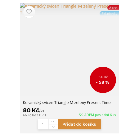
Akce
Skladovky
190 Kč
- 58 %
Keramický svícen Triangle M zelený Present Time
80 Kč
/
ks
SKLADEM poslední 6 ks
66 Kč
bez DPH
Přidat do košíku