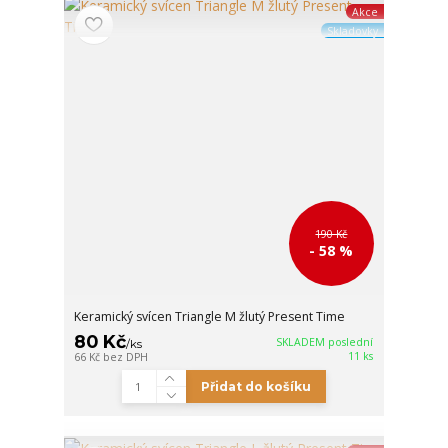
Akce
Skladovky
190 Kč
- 58 %
Keramický svícen Triangle M žlutý Present Time
80 Kč
SKLADEM poslední
/
ks
11 ks
66 Kč
bez DPH
Přidat do košíku