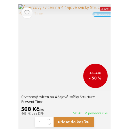
Akce
Skladovky
1 134 Kč
- 50 %
Čtvercový svícen na 4 čajové svíčky Structure
Present Time
568 Kč
/
ks
SKLADEM poslední 2 ks
469 Kč
bez DPH
Přidat do košíku