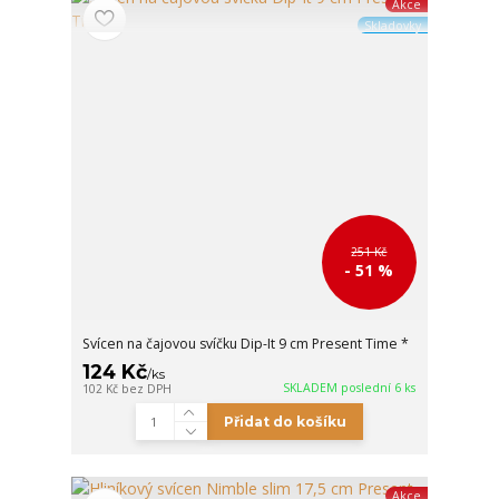
Akce
Skladovky
251 Kč
- 51 %
Svícen na čajovou svíčku Dip-It 9 cm Present Time *
124 Kč
/
ks
SKLADEM poslední 6 ks
102 Kč
bez DPH
Přidat do košíku
Akce