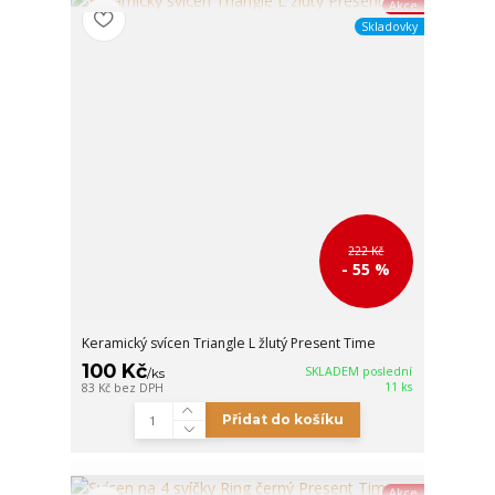
Akce
Skladovky
222 Kč
- 55 %
Keramický svícen Triangle L žlutý Present Time
100 Kč
SKLADEM poslední
/
ks
11 ks
83 Kč
bez DPH
Přidat do košíku
Akce