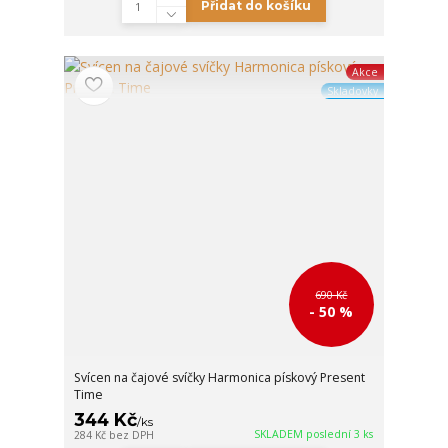
Přidat do košíku
Akce
Skladovky
690 Kč
- 50 %
Svícen na čajové svíčky Harmonica pískový Present
Time
344 Kč
/
ks
SKLADEM poslední 3 ks
284 Kč
bez DPH