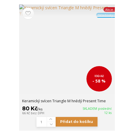
Akce
Skladovky
190 Kč
- 58 %
Keramický svícen Triangle M hnědý Present Time
80 Kč
SKLADEM poslední
/
ks
12 ks
66 Kč
bez DPH
Přidat do košíku