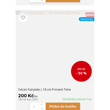
Akce
Skladovky
399 Kč
- 50 %
Svícen Fairytale L 18 cm Present Time
200 Kč
/
ks
SKLADEM poslední 4 ks
165 Kč
bez DPH
Přidat do košíku