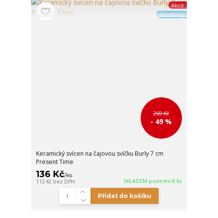
Akce
Skladovky
269 Kč
- 49 %
Keramický svícen na čajovou svíčku Burly 7 cm
Present Time
136 Kč
/
ks
SKLADEM poslední 8 ks
112 Kč
bez DPH
Přidat do košíku