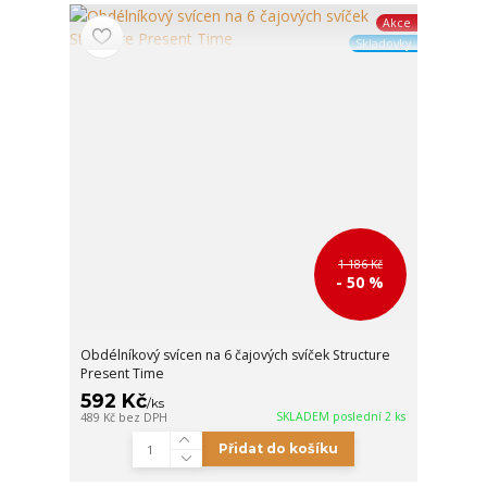
Akce
Skladovky
1 186 Kč
- 50 %
Obdélníkový svícen na 6 čajových svíček Structure
Present Time
592 Kč
/
ks
SKLADEM poslední 2 ks
489 Kč
bez DPH
Přidat do košíku