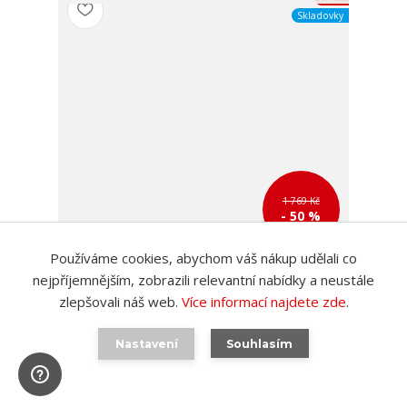
Skladovky
1 769 Kč
- 50 %
Používáme cookies, abychom váš nákup udělali co
Svícen na 4 svíčky Ring černý Present Time
nejpříjemnějším, zobrazili relevantní nabídky a neustále
884 Kč
zlepšovali náš web.
Více informací najdete zde
.
/
ks
SKLADEM poslední 2 ks
731 Kč
bez DPH
Přidat do košíku
Nastavení
Souhlasím
Načíst další produkty (30)