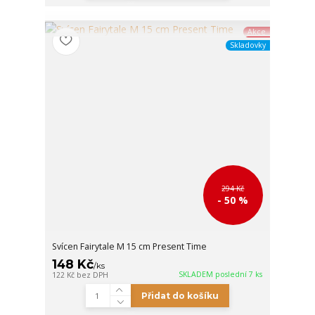
Akce
Skladovky
294 Kč
- 50 %
Svícen Fairytale M 15 cm Present Time
148 Kč
/
ks
SKLADEM poslední 7 ks
122 Kč
bez DPH
Přidat do košíku