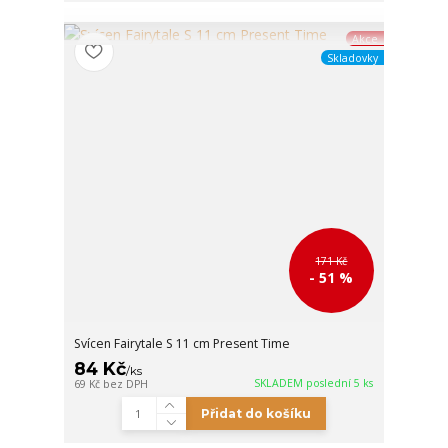
Akce
Skladovky
171 Kč
- 51 %
Svícen Fairytale S 11 cm Present Time
84 Kč
/
ks
SKLADEM poslední 5 ks
69 Kč
bez DPH
Přidat do košíku