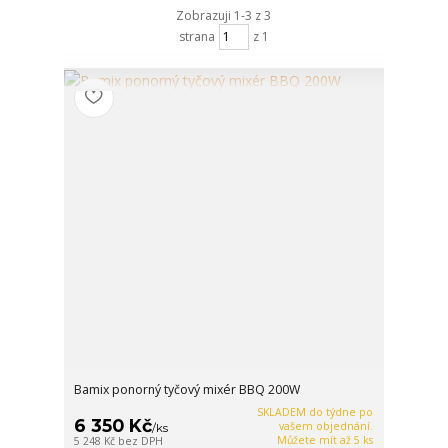
Zobrazuji 1-3 z 3
strana
z 1
Bamix ponorný tyčový mixér BBQ 200W
SKLADEM do týdne po
6 350 Kč
vašem objednání.
/
ks
Můžete mít až 5 ks
5 248 Kč
bez DPH