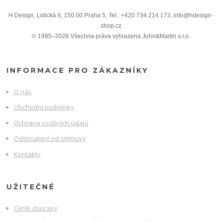
H Design, Lidická 6, 150 00 Praha 5, Tel.: +420 734 214 173, info@hdesign-
shop.cz
© 1995–2026 Všechna práva vyhrazena John&Martin s.r.o.
INFORMACE PRO ZÁKAZNÍKY
O nás
Obchodní podmínky
Ochrana osobních údajů
Odstoupení od smlouvy
Kontakty
UŽITEČNÉ
Ceník dopravy