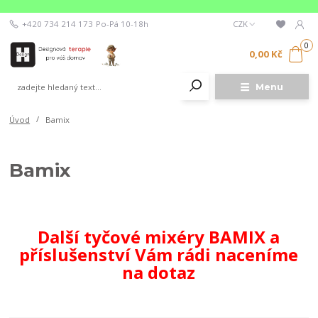
+420 734 214 173
Po-Pá 10-18h
CZK
0
0,00 Kč
Menu
Úvod
Bamix
Bamix
Další tyčové mixéry BAMIX a
příslušenství Vám rádi naceníme
na dotaz