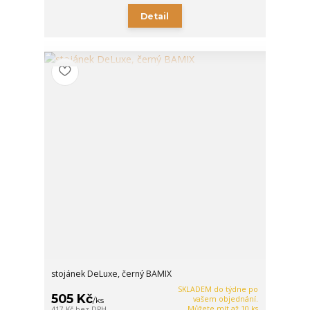
Detail
stojánek DeLuxe, černý BAMIX
SKLADEM do týdne po
505 Kč
vašem objednání.
/
ks
Můžete mít až 10 ks
417 Kč
bez DPH