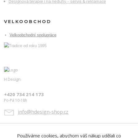
Designová terapie i na neduhy – servis & reklamace
VELKOOBCHOD
Velkoobchodní spolupráce
H Design
+420 734 214 173
Po-Pá 10-18h
info@hdesign-shop.cz
Používáme cookies, abychom váš nákup udělali co