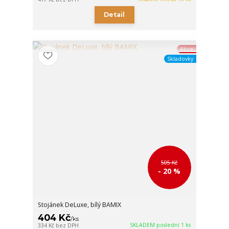
Detail
Akce
Skladovky
505 Kč
- 20 %
Stojánek DeLuxe, bílý BAMIX
404 Kč
/
ks
SKLADEM poslední 1 ks
334 Kč
bez DPH