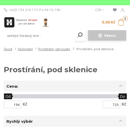
+420 734 214 173
Po-Pá 10-18h
CZK
0
0,00 Kč
Menu
Úvod
Stolování
Prostírání, ubrousky
Prostírání, pod sklenice
Prostírání, pod sklenice
Cena:
Od
Do
Kč
Kč
Rychlý výběr