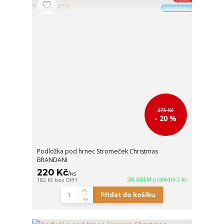
Skladovky
275 Kč
- 20 %
Podložka pod hrnec Stromeček Christmas
BRANDANI
220 Kč
/
ks
SKLADEM poslední 2 ks
182 Kč
bez DPH
Přidat do košíku