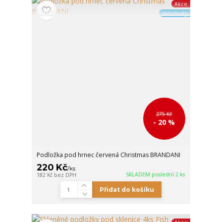
Akce
Skladovky
275 Kč
- 20 %
Podložka pod hrnec červená Christmas BRANDANI
220 Kč
/
ks
SKLADEM poslední 2 ks
182 Kč
bez DPH
Přidat do košíku