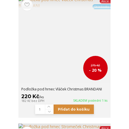
Akce
Skladovky
275 Kč
- 20 %
Podložka pod hrnec Vláček Christmas BRANDANI
220 Kč
/
ks
SKLADEM poslední 1 ks
182 Kč
bez DPH
Přidat do košíku
Akce