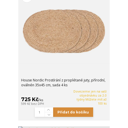
House Nordic Prostírání z proplétané juty, přírodní,
oválnén 35x45 cm, sada 4 ks
Dovezeme jen na vaší
objednávku za 2-3
725 Kč
týdny Můžete mít až
/
ks
100 ks
599 Kč
bez DPH
Přidat do košíku