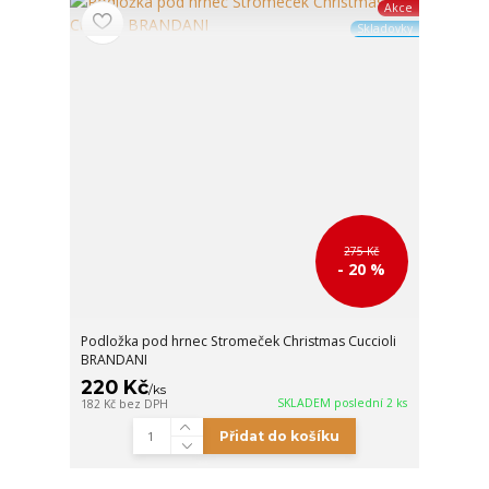
Akce
Skladovky
275 Kč
- 20 %
Podložka pod hrnec Stromeček Christmas Cuccioli
BRANDANI
220 Kč
/
ks
SKLADEM poslední 2 ks
182 Kč
bez DPH
Přidat do košíku