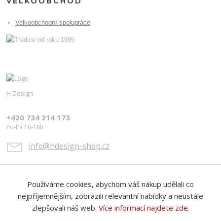
VELKOOBCHOD
Velkoobchodní spolupráce
H Design
+420 734 214 173
Po-Pá 10-18h
info@hdesign-shop.cz
Používáme cookies, abychom váš nákup udělali co
nejpříjemnějším, zobrazili relevantní nabídky a neustále
zlepšovali náš web.
Více informací najdete zde
.
Upravit sběr cookies.