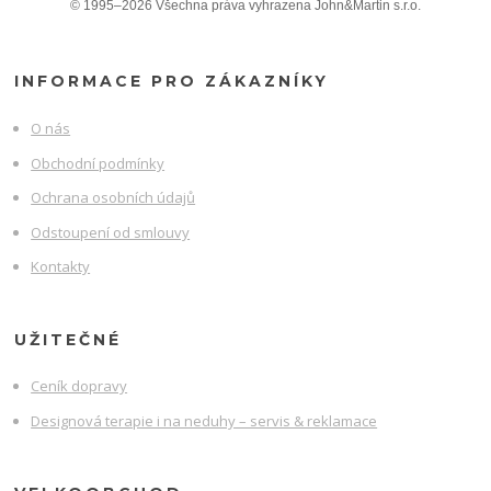
© 1995–2026 Všechna práva vyhrazena John&Martin s.r.o.
INFORMACE PRO ZÁKAZNÍKY
O nás
Obchodní podmínky
Ochrana osobních údajů
Odstoupení od smlouvy
Kontakty
UŽITEČNÉ
Ceník dopravy
Designová terapie i na neduhy – servis & reklamace