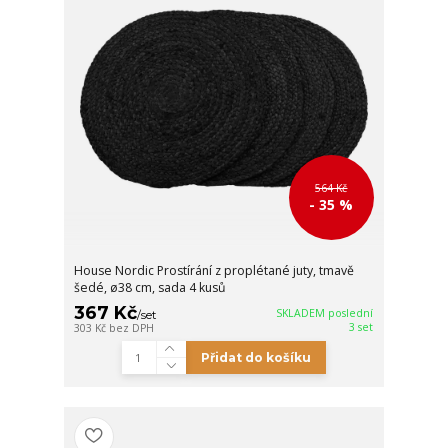
564 Kč
- 35 %
House Nordic Prostírání z proplétané juty, tmavě
šedé, ø38 cm, sada 4 kusů
367 Kč
SKLADEM poslední
/
set
3 set
303 Kč
bez DPH
Přidat do košíku