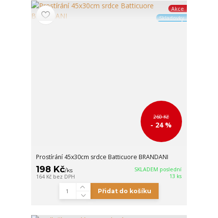
Akce
Skladovky
260 Kč
- 24 %
Prostírání 45x30cm srdce Batticuore BRANDANI
198 Kč
SKLADEM poslední
/
ks
13 ks
164 Kč
bez DPH
Přidat do košíku