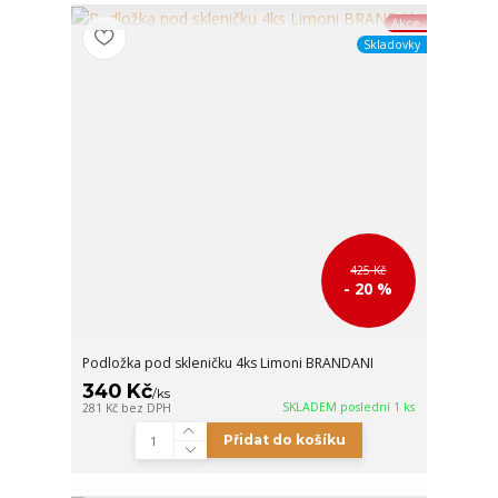
Akce
Skladovky
425 Kč
- 20 %
Podložka pod skleničku 4ks Limoni BRANDANI
340 Kč
/
ks
SKLADEM poslední 1 ks
281 Kč
bez DPH
Přidat do košíku