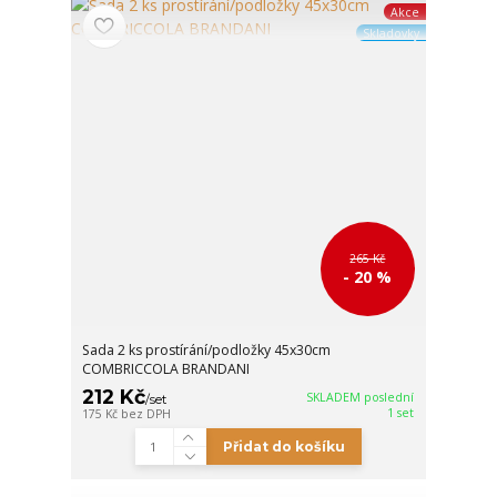
Akce
Skladovky
265 Kč
- 20 %
Sada 2 ks prostírání/podložky 45x30cm
COMBRICCOLA BRANDANI
212 Kč
SKLADEM poslední
/
set
1 set
175 Kč
bez DPH
Přidat do košíku