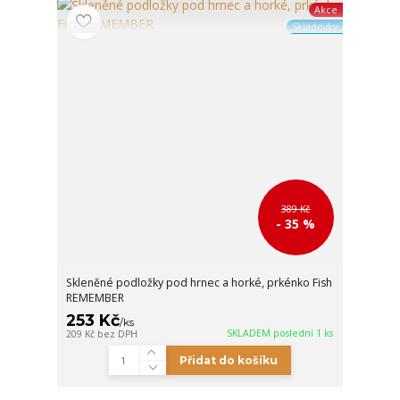
Akce
Skladovky
389 Kč
- 35 %
Skleněné podložky pod hrnec a horké, prkénko Fish
REMEMBER
253 Kč
/
ks
SKLADEM poslední 1 ks
209 Kč
bez DPH
Přidat do košíku