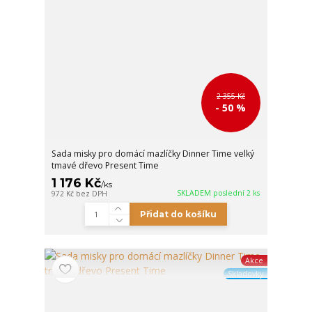
2 355 Kč
- 50 %
Sada misky pro domácí mazlíčky Dinner Time velký
tmavé dřevo Present Time
1 176 Kč
/
ks
SKLADEM poslední 2 ks
972 Kč
bez DPH
Přidat do košíku
Akce
Skladovky