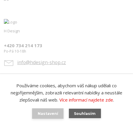
H Design
+420 734 214 173
Po-Pá 10-18h
info@hdesign-shop.cz
Používáme cookies, abychom váš nákup udělali co
nejpříjemnějším, zobrazili relevantní nabídky a neustále
zlepšovali náš web.
Více informací najdete zde
.
Upravit sběr cookies.
Nastavení
Souhlasím
Vytvořeno na
Eshop-rychle.cz