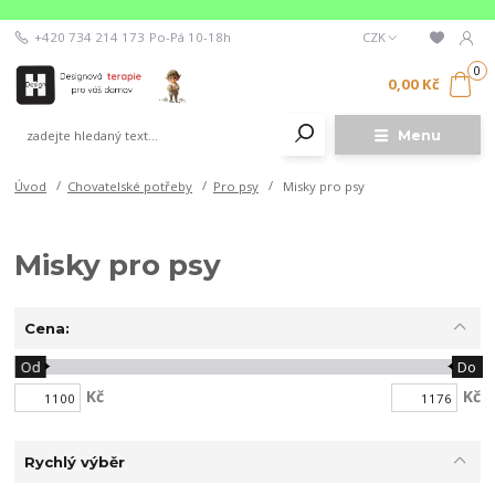
+420 734 214 173
Po-Pá 10-18h
CZK
0
0,00 Kč
Menu
Úvod
Chovatelské potřeby
Pro psy
Misky pro psy
Misky pro psy
Cena:
Od
Do
Kč
Kč
Rychlý výběr