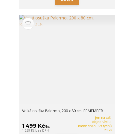
Velká osuška Palermo, 200 x 80 cm, REMEMBER
jen na vaši
objednávku,
1 499 Kč
naskladnění 6-9 týdnů
/
ks
20 ks
1 239 Kč
bez DPH