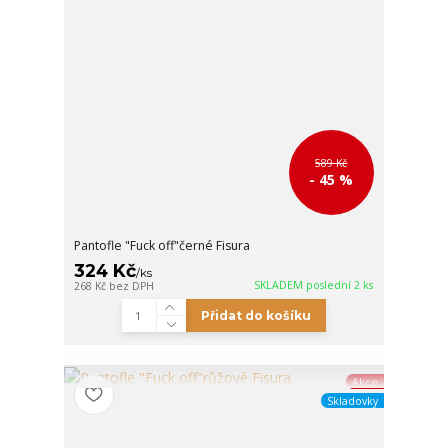
589 Kč
- 45 %
Pantofle "Fuck off"černé Fisura
324 Kč
/
ks
SKLADEM poslední 2 ks
268 Kč
bez DPH
Přidat do košíku
Akce
Skladovky