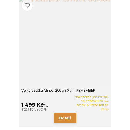
Velká osuška Minto, 200 x 80 cm, REMEMBER
dovezeme jen na vaší
objednávku za 3-4
1 499 Kč
týdny. Můžete mít až
/
ks
20 ks
1 239 Kč
bez DPH
Detail