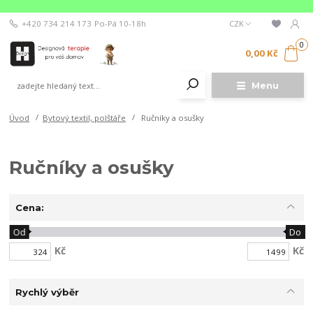
+420 734 214 173
Po-Pá 10-18h
CZK
0
0,00 Kč
Menu
Úvod
Bytový textil, polštáře
Ručníky a osušky
Ručníky a osušky
Cena:
Od
Do
Kč
Kč
Rychlý výběr