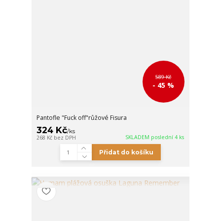
589 Kč
- 45 %
Pantofle "Fuck off"růžové Fisura
324 Kč
/
ks
SKLADEM poslední 4 ks
268 Kč
bez DPH
Přidat do košíku