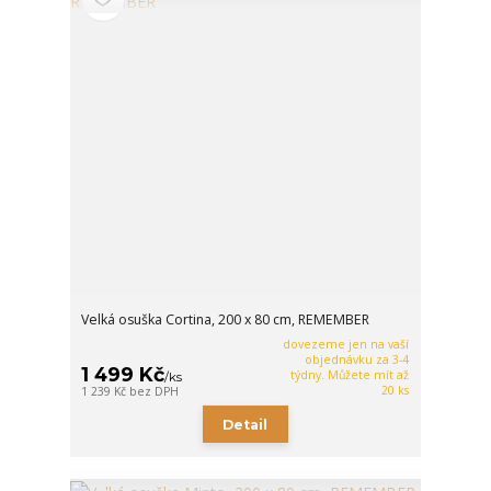
Velká osuška Cortina, 200 x 80 cm, REMEMBER
dovezeme jen na vaší
objednávku za 3-4
1 499 Kč
týdny. Můžete mít až
/
ks
20 ks
1 239 Kč
bez DPH
Detail