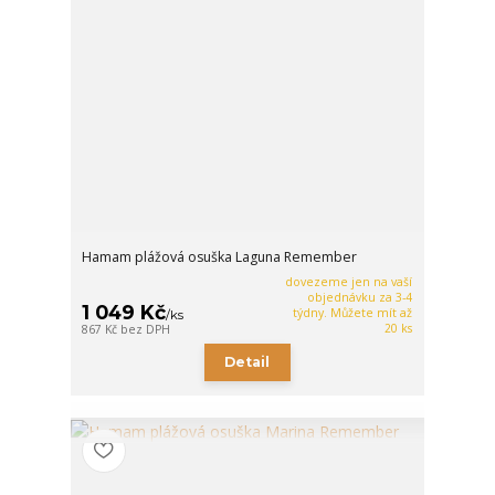
Hamam plážová osuška Laguna Remember
dovezeme jen na vaší
objednávku za 3-4
1 049 Kč
týdny. Můžete mít až
/
ks
20 ks
867 Kč
bez DPH
Detail