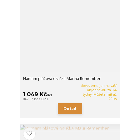
Hamam plážová osuška Marina Remember
dovezeme jen na vaší
objednávku za 3-4
1 049 Kč
týdny. Můžete mít až
/
ks
20 ks
867 Kč
bez DPH
Detail