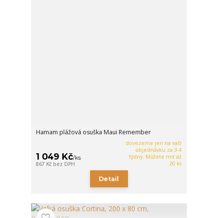
Hamam plážová osuška Maui Remember
dovezeme jen na vaší
objednávku za 3-4
1 049 Kč
týdny. Můžete mít až
/
ks
20 ks
867 Kč
bez DPH
Detail