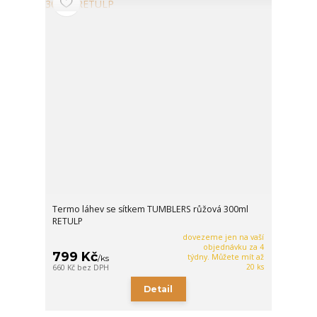
Termo láhev se sítkem TUMBLERS růžová 300ml
RETULP
dovezeme jen na vaší
objednávku za 4
799 Kč
týdny. Můžete mít až
/
ks
20 ks
660 Kč
bez DPH
Detail