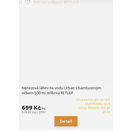
Nerezová láhev na vodu Urban s bambusovým
víčkem 500 ml stříbrná RETULP
dovezeme jen na vaší
objednávku za 4
699 Kč
týdny. Můžete mít až
/
ks
20 ks
578 Kč
bez DPH
Detail