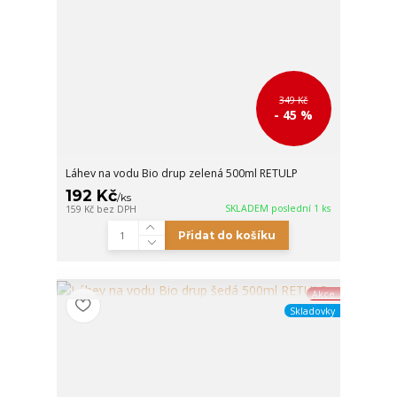
349 Kč
- 45 %
Láhev na vodu Bio drup zelená 500ml RETULP
192 Kč
/
ks
SKLADEM poslední 1 ks
159 Kč
bez DPH
Přidat do košíku
Akce
Skladovky