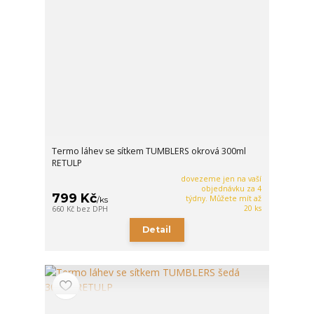
Termo láhev se sítkem TUMBLERS okrová 300ml
RETULP
dovezeme jen na vaší
objednávku za 4
799 Kč
týdny. Můžete mít až
/
ks
20 ks
660 Kč
bez DPH
Detail