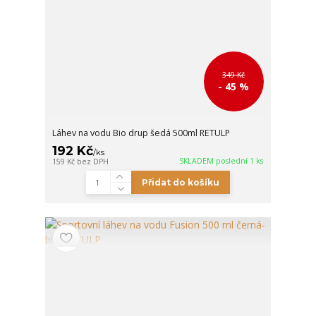
349 Kč
- 45 %
Láhev na vodu Bio drup šedá 500ml RETULP
192 Kč
/
ks
SKLADEM poslední 1 ks
159 Kč
bez DPH
Přidat do košíku