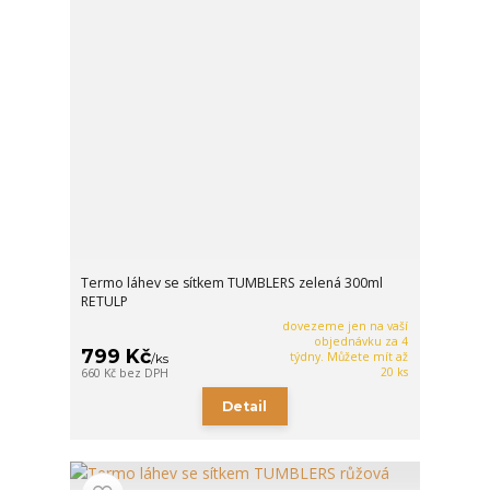
Termo láhev se sítkem TUMBLERS zelená 300ml
RETULP
dovezeme jen na vaší
objednávku za 4
799 Kč
týdny. Můžete mít až
/
ks
20 ks
660 Kč
bez DPH
Detail