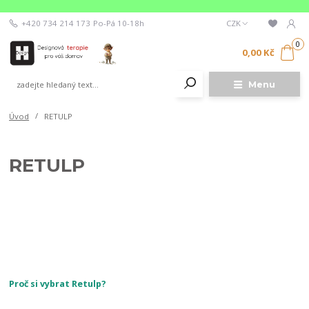
+420 734 214 173
Po-Pá 10-18h
CZK
0
0,00 Kč
Menu
Úvod
RETULP
RETULP
Proč si vybrat Retulp?