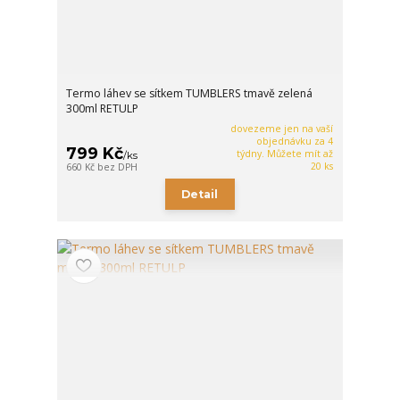
Termo láhev se sítkem TUMBLERS tmavě zelená
300ml RETULP
dovezeme jen na vaší
objednávku za 4
799 Kč
týdny. Můžete mít až
/
ks
20 ks
660 Kč
bez DPH
Detail