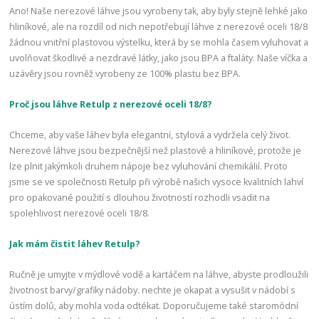
Ano! Naše nerezové láhve jsou vyrobeny tak, aby byly stejně lehké jako
hliníkové, ale na rozdíl od nich nepotřebují láhve z nerezové oceli 18/8
žádnou vnitřní plastovou výstelku, která by se mohla časem vyluhovat a
uvolňovat škodlivé a nezdravé látky, jako jsou BPA a ftaláty. Naše víčka a
uzávěry jsou rovněž vyrobeny ze 100% plastu bez BPA.
Proč jsou láhve Retulp z nerezové oceli 18/8?
Chceme, aby vaše láhev byla elegantní, stylová a vydržela celý život.
Nerezové láhve jsou bezpečnější než plastové a hliníkové, protože je
lze plnit jakýmkoli druhem nápoje bez vyluhování chemikálií. Proto
jsme se ve společnosti Retulp při výrobě našich vysoce kvalitních lahví
pro opakované použití s dlouhou životností rozhodli vsadit na
spolehlivost nerezové oceli 18/8.
Jak mám čistit láhev Retulp?
Ručně je umyjte v mýdlové vodě a kartáčem na láhve, abyste prodloužili
životnost barvy/grafiky nádoby. nechte je okapat a vysušit v nádobí s
ústím dolů, aby mohla voda odtékat. Doporučujeme také staromódní