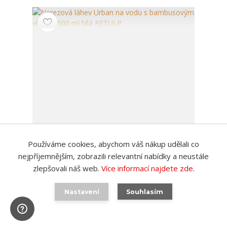
Používáme cookies, abychom váš nákup udělali co
nejpříjemnějším, zobrazili relevantní nabídky a neustále
zlepšovali náš web.
Více informací najdete zde
.
Nerezová láhev Urban na vodu s bambusovým
víčkem 500 ml bílá RETULP
dovezeme jen na vaší
Nastavení
Souhlasím
objednávku za 4
699 Kč
týdny. Můžete mít až
/
ks
20 ks
578 Kč
bez DPH