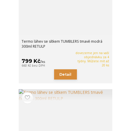
Termo láhev se sítkem TUMBLERS tmavě modrá
300ml RETULP
dovezeme jen na vaší
objednávku za 4
799 Kč
týdny. Můžete mít až
/
ks
20 ks
660 Kč
bez DPH
Detail