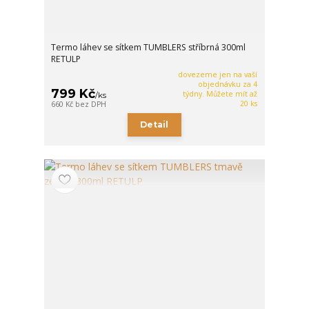
Termo láhev se sítkem TUMBLERS stříbrná 300ml
RETULP
dovezeme jen na vaší
objednávku za 4
799 Kč
týdny. Můžete mít až
/
ks
20 ks
660 Kč
bez DPH
Detail