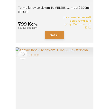
Termo láhev se sítkem TUMBLERS sv. modrá 300ml
RETULP
dovezeme jen na vaší
objednávku za 4
799 Kč
týdny. Můžete mít až
/
ks
20 ks
660 Kč
bez DPH
Detail