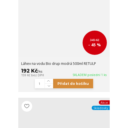
349 Kč
- 45 %
Láhev na vodu Bio drup modrá 500ml RETULP
192 Kč
/
ks
SKLADEM poslední 1 ks
159 Kč
bez DPH
Přidat do košíku
Akce
Skladovky