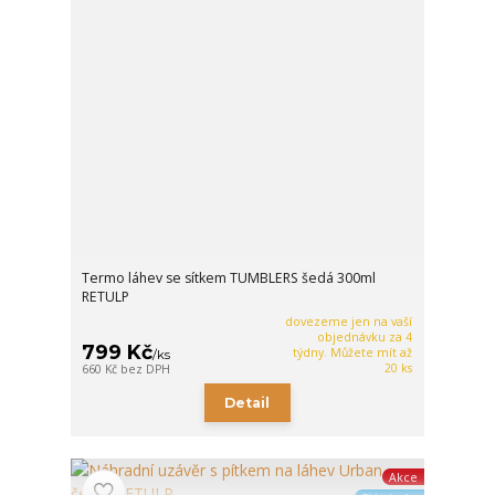
Termo láhev se sítkem TUMBLERS šedá 300ml
RETULP
dovezeme jen na vaší
objednávku za 4
799 Kč
týdny. Můžete mít až
/
ks
20 ks
660 Kč
bez DPH
Detail
Akce