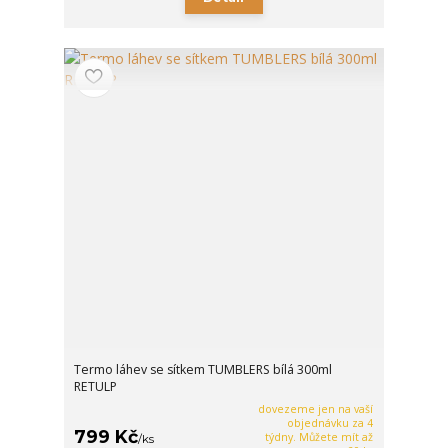
Termo láhev se sítkem TUMBLERS bílá 300ml
RETULP
dovezeme jen na vaší
objednávku za 4
799 Kč
týdny. Můžete mít až
/
ks