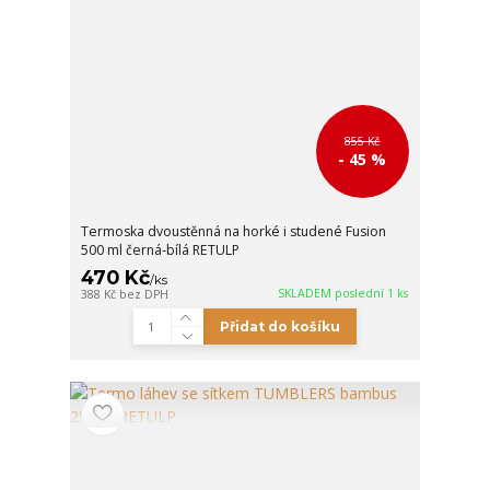
855 Kč
- 45 %
Termoska dvoustěnná na horké i studené Fusion
500 ml černá-bílá RETULP
470 Kč
/
ks
SKLADEM poslední 1 ks
388 Kč
bez DPH
Přidat do košíku