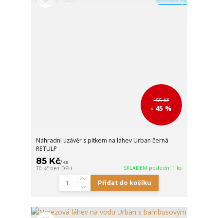
Skladovky
155 Kč
- 45 %
Náhradní uzávěr s pítkem na láhev Urban černá
RETULP
85 Kč
/
ks
SKLADEM poslední 1 ks
70 Kč
bez DPH
Přidat do košíku