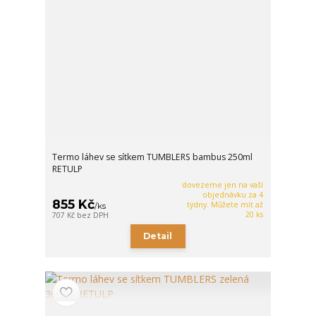
Termo láhev se sítkem TUMBLERS bambus 250ml
RETULP
dovezeme jen na vaší
objednávku za 4
855 Kč
týdny. Můžete mít až
/
ks
20 ks
707 Kč
bez DPH
Detail