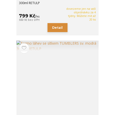
300ml RETULP
dovezeme jen na vaší
objednávku za 4
799 Kč
týdny. Můžete mít až
/
ks
20 ks
660 Kč
bez DPH
Detail