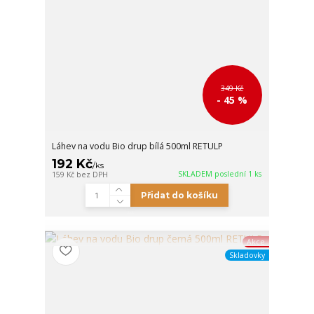
349 Kč
- 45 %
Láhev na vodu Bio drup bílá 500ml RETULP
192 Kč
/
ks
SKLADEM poslední 1 ks
159 Kč
bez DPH
Přidat do košíku
Akce
Skladovky