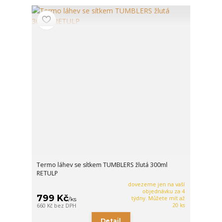
Termo láhev se sítkem TUMBLERS žlutá 300ml
RETULP
dovezeme jen na vaší
objednávku za 4
799 Kč
týdny. Můžete mít až
/
ks
20 ks
660 Kč
bez DPH
Detail