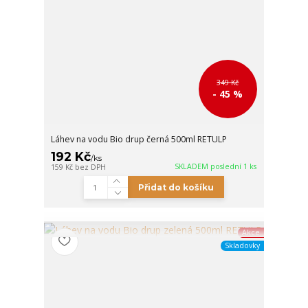
349 Kč
- 45 %
Láhev na vodu Bio drup černá 500ml RETULP
192 Kč
/
ks
SKLADEM poslední 1 ks
159 Kč
bez DPH
Přidat do košíku
Akce
Skladovky