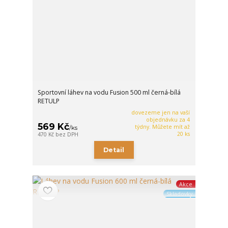
Sportovní láhev na vodu Fusion 500 ml černá-bílá
RETULP
dovezeme jen na vaší
objednávku za 4
569 Kč
týdny. Můžete mít až
/
ks
20 ks
470 Kč
bez DPH
Detail
Akce
Skladovky