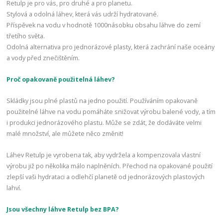
Retulp je pro vás, pro druhé a pro planetu.
Stylová a odolná láhev, která vás udrží hydratované.
Příspěvek na vodu v hodnotě 1000násobku obsahu láhve do zemí
třetího světa.
Odolná alternativa pro jednorázové plasty, která zachrání naše oceány
a vody před znečištěním.
Proč opakovaně použitelná láhev?
Skládky jsou plné plastů na jedno použití. Používáním opakovaně
použitelné láhve na vodu pomáháte snižovat výrobu balené vody, a tím
i produkci jednorázového plastu. Může se zdát, že dodáváte velmi
malé množství, ale můžete něco změnit!
Láhev Retulp je vyrobena tak, aby vydržela a kompenzovala vlastní
výrobu již po několika málo naplněních. Přechod na opakované použití
zlepší vaši hydrataci a odlehčí planetě od jednorázových plastových
lahví.
Jsou všechny láhve Retulp bez BPA?