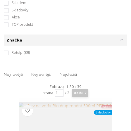
Skladem
Skladovky
Akce
TOP produkt
Značka
Retulp
(39)
Nejnovější
Nejlevnější
Nejdražší
Zobrazuji 1-30 z 39
strana
z 2
další
Akce
Skladovky