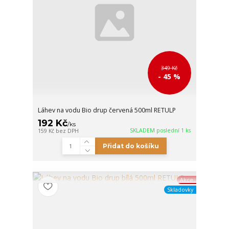
349 Kč
- 45 %
Láhev na vodu Bio drup červená 500ml RETULP
192 Kč
/
ks
SKLADEM poslední 1 ks
159 Kč
bez DPH
Přidat do košíku
Akce
Skladovky