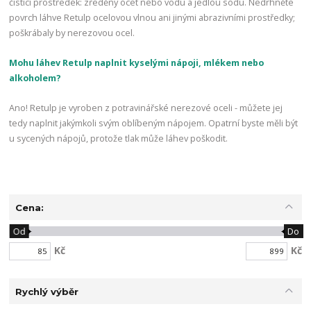
čisticí prostředek: zředěný ocet nebo vodu a jedlou sodu. Nedrhněte
povrch láhve Retulp ocelovou vlnou ani jinými abrazivními prostředky;
poškrábaly by nerezovou ocel.
Mohu láhev Retulp naplnit kyselými nápoji, mlékem nebo
alkoholem?
Ano! Retulp je vyroben z potravinářské nerezové oceli - můžete jej
tedy naplnit jakýmkoli svým oblíbeným nápojem. Opatrní byste měli být
u sycených nápojů, protože tlak může láhev poškodit.
Cena:
Od
Do
Kč
Kč
Rychlý výběr