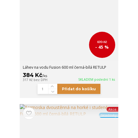
699 Kč
- 45 %
Láhev na vodu Fusion 600 ml černá-bílá RETULP
384 Kč
/
ks
SKLADEM poslední 1 ks
317 Kč
bez DPH
Přidat do košíku
Akce
Skladovky