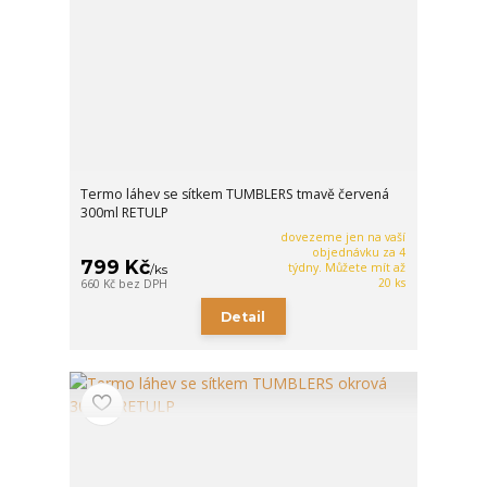
Termo láhev se sítkem TUMBLERS tmavě červená
300ml RETULP
dovezeme jen na vaší
objednávku za 4
799 Kč
týdny. Můžete mít až
/
ks
20 ks
660 Kč
bez DPH
Detail