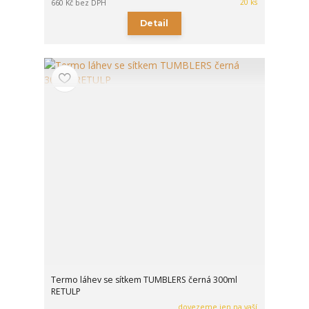
20 ks
660 Kč
bez DPH
Detail
Termo láhev se sítkem TUMBLERS černá 300ml
RETULP
dovezeme jen na vaší