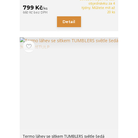
objednávku za 4
799 Kč
týdny. Můžete mít až
/
ks
20 ks
660 Kč
bez DPH
Detail
Termo láhev se sítkem TUMBLERS světle šedá