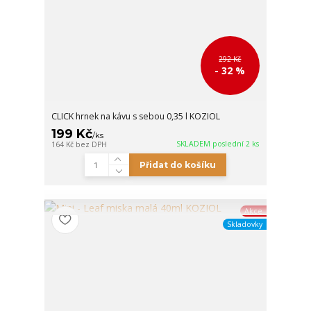
292 Kč
- 32 %
CLICK hrnek na kávu s sebou 0,35 l KOZIOL
199 Kč
/
ks
SKLADEM poslední 2 ks
164 Kč
bez DPH
Přidat do košíku
Akce
Skladovky