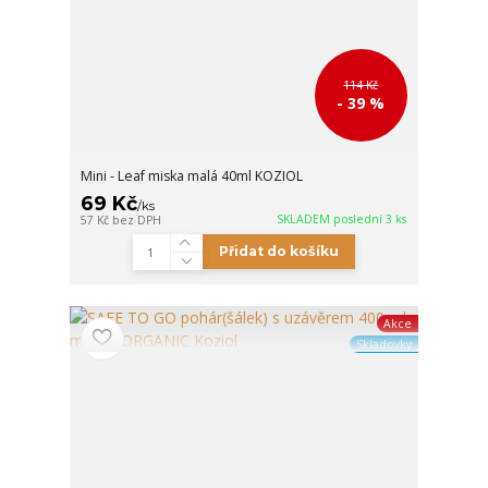
114 Kč
- 39 %
Mini - Leaf miska malá 40ml KOZIOL
69 Kč
/
ks
SKLADEM poslední 3 ks
57 Kč
bez DPH
Přidat do košíku
Akce
Skladovky