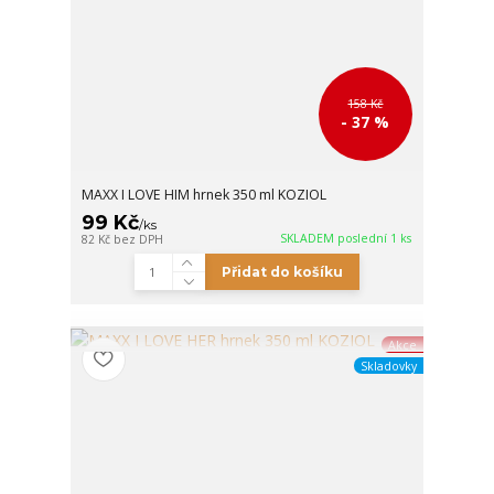
158 Kč
- 37 %
MAXX I LOVE HIM hrnek 350 ml KOZIOL
99 Kč
/
ks
SKLADEM poslední 1 ks
82 Kč
bez DPH
Přidat do košíku
Akce
Skladovky