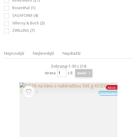
REMEMBER
(21)
Rosenthal
(1)
SAGAFORM
(4)
Villeroy & Boch
(3)
ZWILLING
(7)
Nejnovější
Nejlevnější
Nejdražší
Zobrazuji 1-30 z 218
strana
z 8
další
Akce
Skladovky