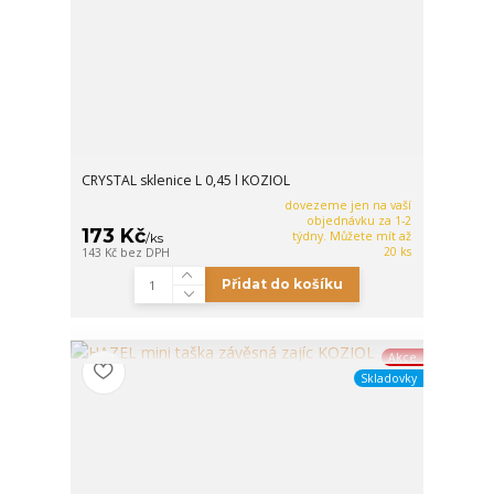
CRYSTAL sklenice L 0,45 l KOZIOL
dovezeme jen na vaší
objednávku za 1-2
173 Kč
týdny. Můžete mít až
/
ks
20 ks
143 Kč
bez DPH
Přidat do košíku
Akce
Skladovky