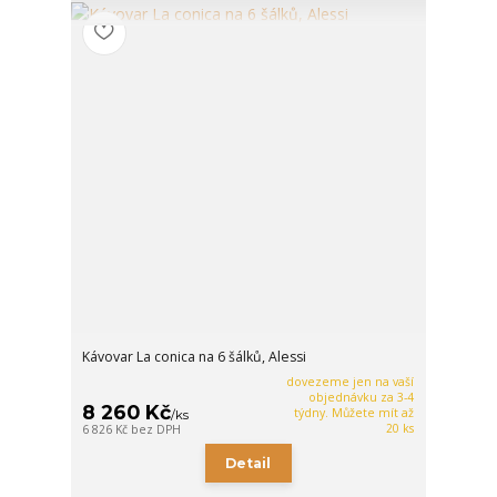
Kávovar La conica na 6 šálků, Alessi
dovezeme jen na vaší
objednávku za 3-4
8 260 Kč
týdny. Můžete mít až
/
ks
20 ks
6 826 Kč
bez DPH
Detail