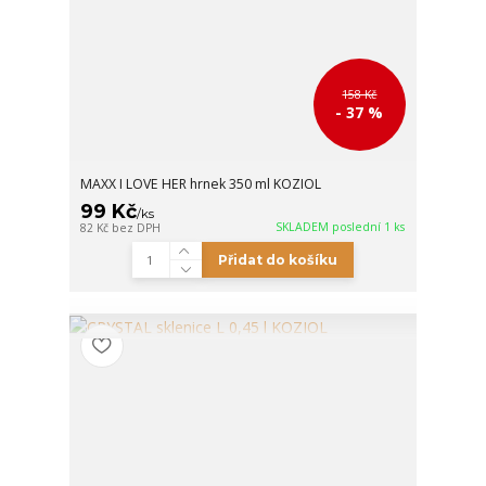
158 Kč
- 37 %
MAXX I LOVE HER hrnek 350 ml KOZIOL
99 Kč
/
ks
SKLADEM poslední 1 ks
82 Kč
bez DPH
Přidat do košíku