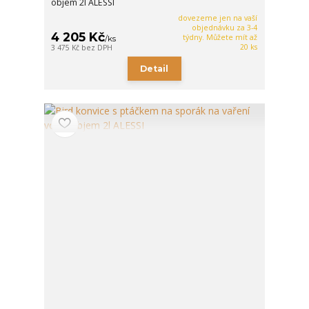
objem 2l ALESSI
dovezeme jen na vaší
objednávku za 3-4
4 205 Kč
týdny. Můžete mít až
/
ks
20 ks
3 475 Kč
bez DPH
Detail