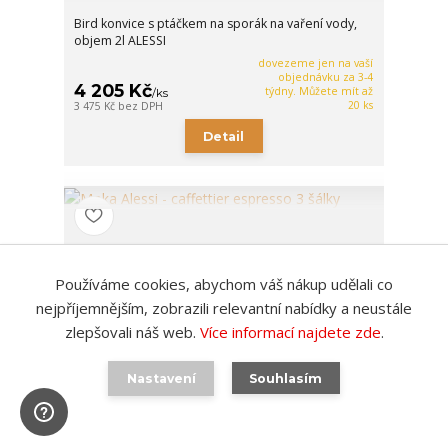
Bird konvice s ptáčkem na sporák na vaření vody,
objem 2l ALESSI
dovezeme jen na vaší
objednávku za 3-4
4 205 Kč
týdny. Můžete mít až
/
ks
20 ks
3 475 Kč
bez DPH
Detail
Používáme cookies, abychom váš nákup udělali co
nejpříjemnějším, zobrazili relevantní nabídky a neustále
zlepšovali náš web.
Více informací najdete zde
.
Nastavení
Souhlasím