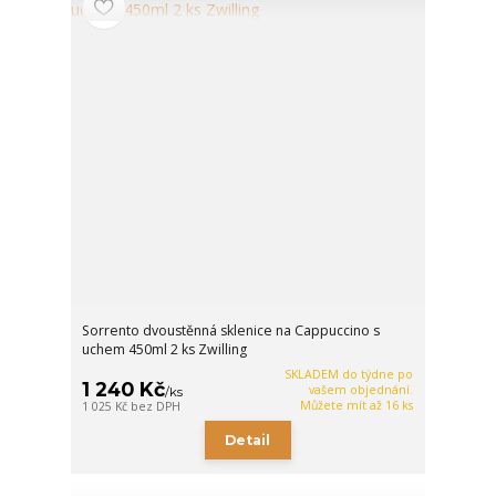
Sorrento dvoustěnná sklenice na Cappuccino s
uchem 450ml 2 ks Zwilling
SKLADEM do týdne po
1 240 Kč
vašem objednání.
/
ks
Můžete mít až 16 ks
1 025 Kč
bez DPH
Detail