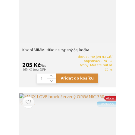
Koziol MIMMI sítko na sypaný čaj kočka
dovezeme jen na vaší
objednávku za 1-2
205 Kč
týdny. Můžete mít až
/
ks
20 ks
169 Kč
bez DPH
Přidat do košíku
Akce
Skladovky