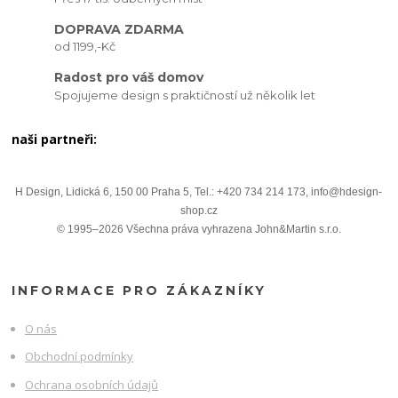
DOPRAVA ZDARMA
od 1199,-Kč
Radost pro váš domov
Spojujeme design s praktičností už několik let
naši partneři:
H Design, Lidická 6, 150 00 Praha 5, Tel.: +420 734 214 173, info@hdesign-
shop.cz
© 1995–2026 Všechna práva vyhrazena John&Martin s.r.o.
INFORMACE PRO ZÁKAZNÍKY
O nás
Obchodní podmínky
Ochrana osobních údajů