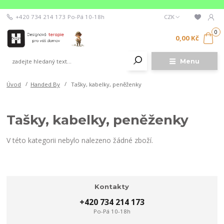
+420 734 214 173
Po-Pá 10-18h
CZK
0
0,00 Kč
Menu
Úvod
Handed By
Tašky, kabelky, peněženky
Tašky, kabelky, peněženky
V této kategorii nebylo nalezeno žádné zboží.
Kontakty
+420 734 214 173
Po-Pá 10-18h