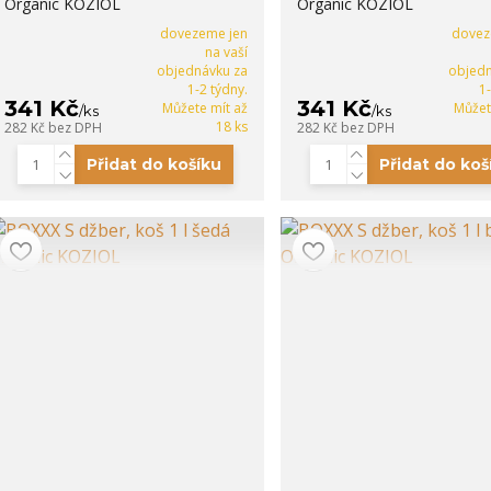
Organic KOZIOL
Organic KOZIOL
dovezeme jen
dovez
na vaší
objednávku za
objedn
1-2 týdny.
1
341 Kč
341 Kč
Můžete mít až
Můžet
/
ks
/
ks
18 ks
282 Kč
bez DPH
282 Kč
bez DPH
Přidat do košíku
Přidat do koš