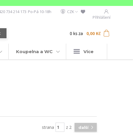
420 734 214 173
Po-Pá 10-18h
CZK
Přihlášení
0
ks
za
0,00 Kč
t
Koupelna a WC
Více
strana
z 2
další