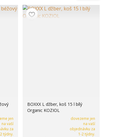
éžový
BOXXX L džber, koš 15 l bílý
Organic KOZIOL
eme jen
dovezeme jen
na vaší
na vaší
ávku za
objednávku za
-2 týdny.
1-2 týdny.