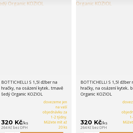
BOTTICHELLI S 1,5l džber na
BOTTICHELLI S 1,5l džber 
hračky, na osázení kytek.. tmavě
hračky, na osázení kytek.. 
šedý Organic KOZIOL
Organic KOZIOL
dovezeme jen
dovez
na vaší
objednávku za
objedn
1-2 týdny.
1
320 Kč
320 Kč
Můžete mít až
Můžet
/
ks
/
ks
20 ks
264 Kč
bez DPH
264 Kč
bez DPH