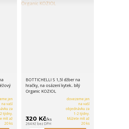
na
BOTTICHELLI S 1,5l džber na
béžový
hračky, na osázení kytek.. bílý
Organic KOZIOL
eme jen
dovezeme jen
na vaší
na vaší
ávku za
objednávku za
-2 týdny.
1-2 týdny.
320 Kč
e mít až
Můžete mít až
/
ks
20 ks
20 ks
264 Kč
bez DPH