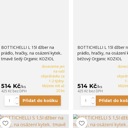
BOTTICHELLI L 15l džber na
BOTTICHELLI L 15l džber 
prádlo, hračky, na osázení kytek..
prádlo, hračky, na osázení k
tmavě šedý Organic KOZIOL
béžový Organic KOZIOL
dovezeme jen
dovez
na vaší
objednávku za
objedn
1-2 týdny.
1
514 Kč
514 Kč
Můžete mít až
Můžet
/
ks
/
ks
20 ks
425 Kč
bez DPH
425 Kč
bez DPH
Přidat do košíku
Přidat do koš