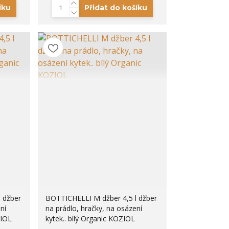
íku
Přidat do košíku
 džber
BOTTICHELLI M džber 4,5 l džber
ní
na prádlo, hračky, na osázení
ZIOL
kytek.. bílý Organic KOZIOL