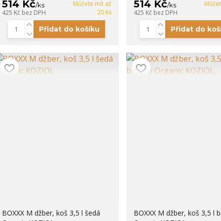
514 Kč
514 Kč
Můžete mít až
Můžet
/
ks
/
ks
20 ks
425 Kč
bez DPH
425 Kč
bez DPH
Přidat do košíku
Přidat do koš
BOXXX M džber, koš 3,5 l šedá
BOXXX M džber, koš 3,5 l 