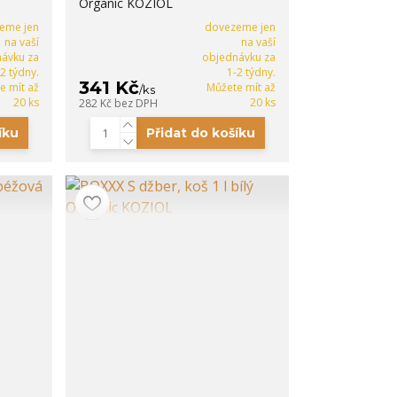
Organic KOZIOL
eme jen
dovezeme jen
na vaší
na vaší
ávku za
objednávku za
-2 týdny.
1-2 týdny.
341 Kč
e mít až
Můžete mít až
/
ks
20 ks
20 ks
282 Kč
bez DPH
íku
Přidat do košíku