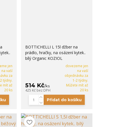
na
BOTTICHELLI L 15l džber na
ytek..
prádlo, hračky, na osázení kytek..
bílý Organic KOZIOL
eme jen
dovezeme jen
na vaší
na vaší
ávku za
objednávku za
-2 týdny.
1-2 týdny.
514 Kč
e mít až
Můžete mít až
/
ks
20 ks
20 ks
425 Kč
bez DPH
íku
Přidat do košíku