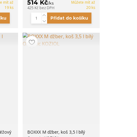
514 Kč
e mít až
Můžete mít až
/
ks
19 ks
20 ks
425 Kč
bez DPH
íku
Přidat do košíku
béžový
BOXXX M džber, koš 3,5 l bílý