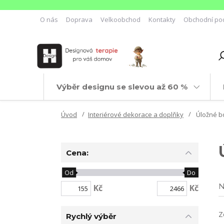
O nás
Doprava
Velkoobchod
Kontakty
Obchodní po
Výběr designu se slevou až 60 %
Úvod
Interiérové dekorace a doplňky
Úložné b
Cena:
Od
Do
N
Kč
Kč
Z
Rychlý výběr