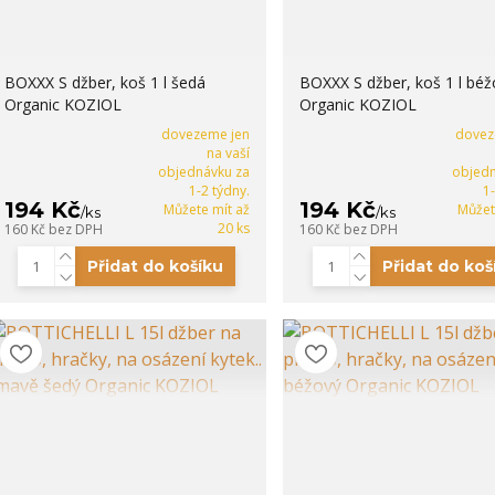
BOXXX S džber, koš 1 l šedá
BOXXX S džber, koš 1 l bé
Organic KOZIOL
Organic KOZIOL
dovezeme jen
dovez
na vaší
objednávku za
objedn
1-2 týdny.
1
194 Kč
194 Kč
Můžete mít až
Můžet
/
ks
/
ks
20 ks
160 Kč
bez DPH
160 Kč
bez DPH
Přidat do košíku
Přidat do koš