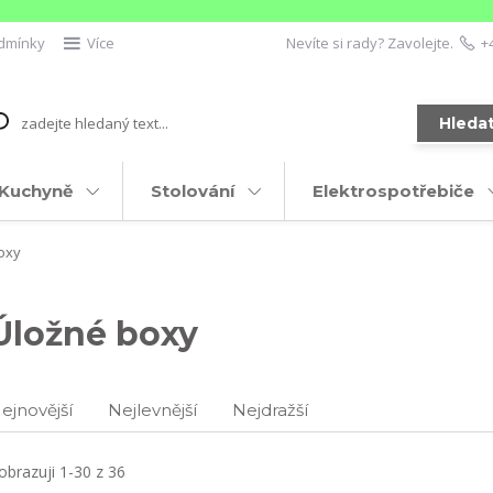
dmínky
Více
Nevíte si rady? Zavolejte.
+
Hleda
Kuchyně
Stolování
Elektrospotřebiče
oxy
Úložné boxy
ejnovější
Nejlevnější
Nejdražší
obrazuji 1-30 z 36