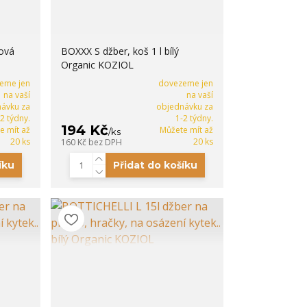
žová
BOXXX S džber, koš 1 l bílý
Organic KOZIOL
eme jen
dovezeme jen
na vaší
na vaší
ávku za
objednávku za
-2 týdny.
1-2 týdny.
194 Kč
e mít až
Můžete mít až
/
ks
20 ks
20 ks
160 Kč
bez DPH
íku
Přidat do košíku