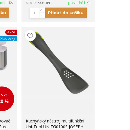
dní 1 Ks
poslední 1 Ks
619 Kč
bez DPH
íku
Přidat do košíku
Akce
Skladovky
49 Kč
20 %
vkovač
Kuchyňský nástroj multifunkční
Steel
Uni-Tool UNITG0100S JOSEPH