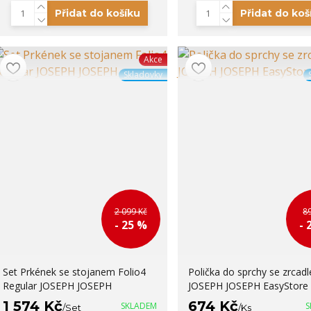
Přidat do košíku
Přidat do koš
Akce
Skladovky
2 099 Kč
8
- 25 %
- 
Set Prkének se stojanem Folio4
Polička do sprchy se zrcad
Regular JOSEPH JOSEPH
JOSEPH JOSEPH EasyStore
1 574 Kč
674 Kč
SKLADEM
S
/
Set
/
Ks