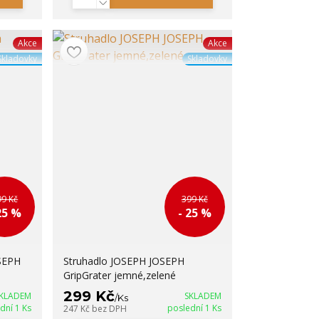
Akce
Akce
Skladovky
Skladovky
99 Kč
399 Kč
25 %
- 25 %
SEPH
Struhadlo JOSEPH JOSEPH
GripGrater jemné,zelené
299 Kč
KLADEM
SKLADEM
/
Ks
dní 1 Ks
poslední 1 Ks
247 Kč
bez DPH