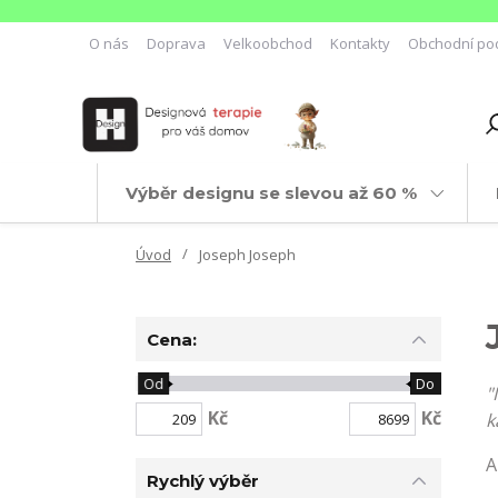
O nás
Doprava
Velkoobchod
Kontakty
Obchodní po
Výběr designu se slevou až 60 %
Úvod
Joseph Joseph
Cena:
Od
Do
"
Kč
Kč
k
A
Rychlý výběr