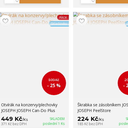
Akce
Skladovky
599 Kč
2
- 25 %
- 
Otvírák na konzervy/plechovky
Škrabka se zásobníkem JO
JOSEPH JOSEPH Can-Do Plus
JOSEPH PeelStore
449 Kč
224 Kč
SKLADEM
S
/
Ks
/
Ks
poslední 1 Ks
posle
371 Kč
bez DPH
185 Kč
bez DPH