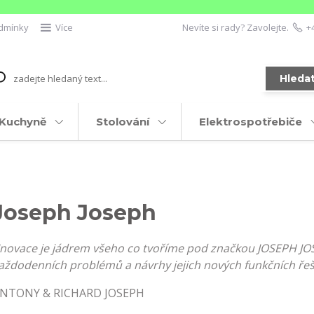
dmínky
Více
Nevíte si rady? Zavolejte.
+
Hleda
Kuchyně
Stolování
Elektrospotřebiče
Joseph Joseph
Inovace je jádrem všeho co tvoříme pod značkou JOSEPH JOS
aždodenních problémů a návrhy jejich nových funkčních řeš
NTONY & RICHARD JOSEPH