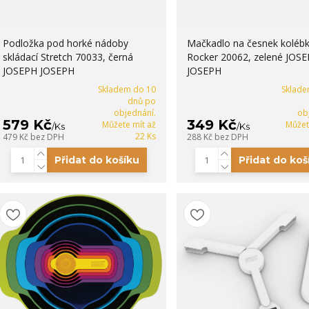
Podložka pod horké nádoby
Mačkadlo na česnek koléb
skládací Stretch 70033, černá
Rocker 20062, zelené JOS
JOSEPH JOSEPH
JOSEPH
Skladem do 10
Sklade
dnů po
objednání.
ob
579 Kč
349 Kč
Můžete mít až
Můžet
/
Ks
/
Ks
22 Ks
479 Kč
bez DPH
288 Kč
bez DPH
Přidat do košíku
Přidat do koš