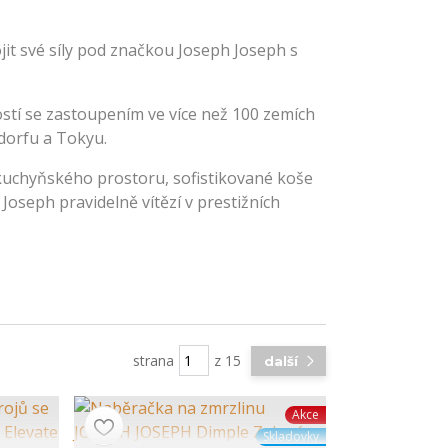
jit své síly pod značkou Joseph Joseph s
stí se zastoupením ve více než 100 zemích
dorfu a Tokyu.
 kuchyňského prostoru, sofistikované koše
oseph pravidelně vítězí v prestižních
strana
z 15
další
Akce
Skladovky