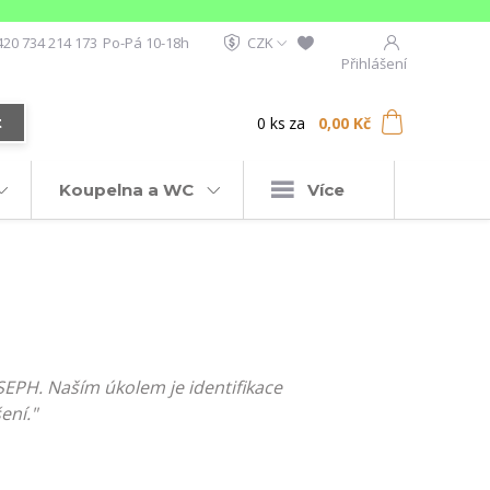
420 734 214 173
Po-Pá 10-18h
CZK
Přihlášení
0
ks
za
0,00 Kč
t
Koupelna a WC
Více
EPH. Naším úkolem je identifikace
ení."