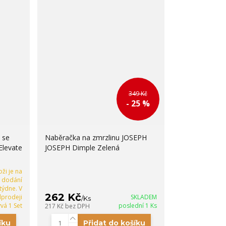
349 Kč
- 25 %
 se
Naběračka na zmrzlinu JOSEPH
levate
JOSEPH Dimple Zelená
ži je na
, dodání
týdne. V
262 Kč
prodeji
SKLADEM
/
Ks
vá 1 Set
poslední 1 Ks
217 Kč
bez DPH
íku
Přidat do košíku