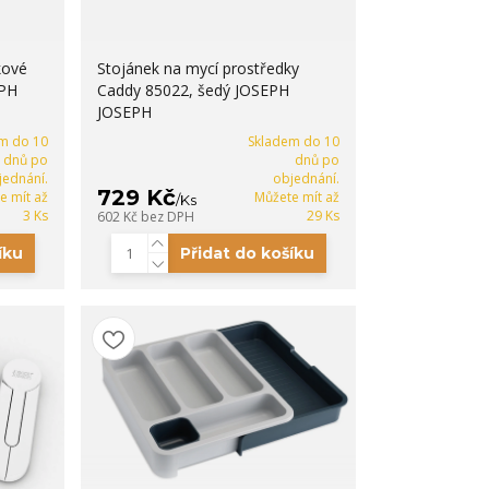
kové
Stojánek na mycí prostředky
EPH
Caddy 85022, šedý JOSEPH
JOSEPH
m do 10
Skladem do 10
dnů po
dnů po
jednání.
objednání.
729 Kč
e mít až
Můžete mít až
/
Ks
3 Ks
29 Ks
602 Kč
bez DPH
íku
Přidat do košíku