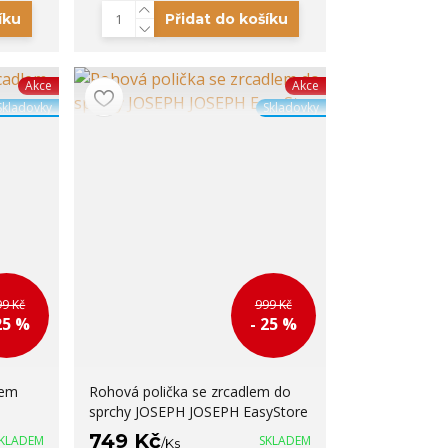
íku
Přidat do košíku
Akce
Akce
Skladovky
Skladovky
99 Kč
999 Kč
25 %
- 25 %
lem
Rohová polička se zrcadlem do
sprchy JOSEPH JOSEPH EasyStore
749 Kč
KLADEM
SKLADEM
/
Ks