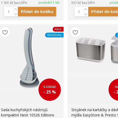
poslední 1 Set
posle
1 301 Kč
bez DPH
557 Kč
bez DPH
Přidat do košíku
Přidat do koš
Akce
Skladovky
1 199 Kč
9
- 25 %
- 
Sada kuchyňských nástrojů
Stojánek na kartáčky a dá
kompaktní Nest 10526 Editions
mýdla EasyStore & Presto 