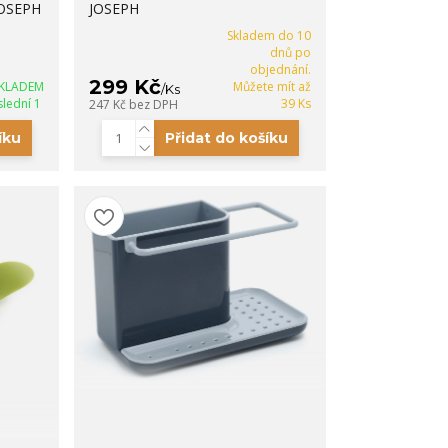
JOSEPH
JOSEPH
Skladem do 10
dnů po
objednání.
299 Kč
KLADEM
Můžete mít až
/
Ks
slední 1
39 Ks
247 Kč
bez DPH
íku
Přidat do košíku