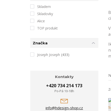
Skladem
B
Skladovky
c
Akce
V
TOP produkt
a
Značka
I
n
Joseph Joseph
(433)
m
N
Kontakty
+420 734 214 173
Z
Po-Pá 10-18h
info@hdesign-shop.cz