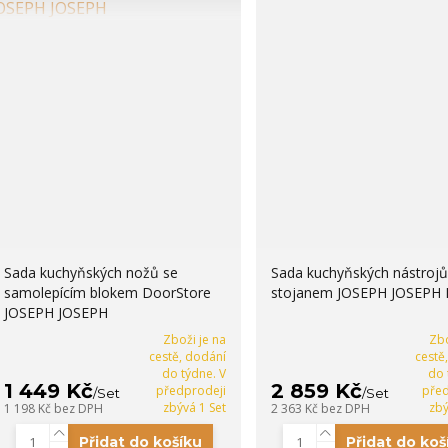
Sada kuchyňských nožů se
Sada kuchyňských nástrojů
samolepícím blokem DoorStore
stojanem JOSEPH JOSEPH E
JOSEPH JOSEPH
Zboži je na
Zbo
cestě, dodání
cestě
do týdne. V
do 
1 449 Kč
2 859 Kč
předprodeji
před
/
Set
/
Set
zbývá 1 Set
zbý
1 198 Kč
bez DPH
2 363 Kč
bez DPH
Přidat do košíku
Přidat do koš