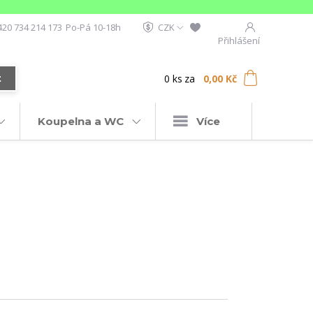
420 734 214 173
Po-Pá 10-18h
CZK
Přihlášení
0
ks
za
0,00 Kč
t
Koupelna a WC
Více