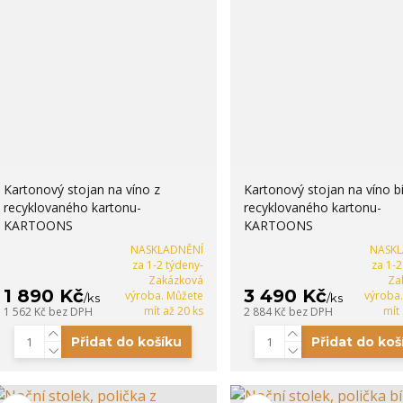
Kartonový stojan na víno z
Kartonový stojan na víno bí
recyklovaného kartonu-
recyklovaného kartonu-
KARTOONS
KARTOONS
NASKLADNĚNÍ
NASK
za 1-2 týdeny-
za 1-2
Zakázková
Za
1 890 Kč
3 490 Kč
výroba. Můžete
výroba
/
ks
/
ks
mít až 20 ks
mít
1 562 Kč
bez DPH
2 884 Kč
bez DPH
Přidat do košíku
Přidat do koš