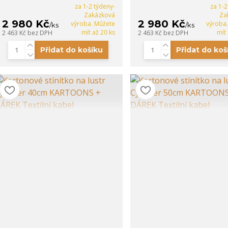
za 1-2 týdeny-
za 1-2
Zakázková
Za
2 980 Kč
2 980 Kč
výroba. Můžete
výroba
/
ks
/
ks
mít až 20 ks
mít
2 463 Kč
bez DPH
2 463 Kč
bez DPH
Přidat do košíku
Přidat do koš