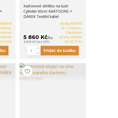
Kartonové stínítko na lustr
+
Cylinder 60cm KARTOONS +
DÁREK Textilní kabel
LADNĚNÍ
NASKLADNĚNÍ
 týdeny-
za 1-2 týdeny-
kázková
Zakázková
5 860 Kč
. Můžete
výroba. Můžete
/
ks
 až 20 ks
mít až 20 ks
4 843 Kč
bez DPH
íku
Přidat do košíku