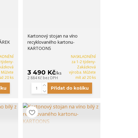
Kartonový stojan na víno
ÁREK
recyklovaného kartonu-
KARTOONS
LADNĚNÍ
NASKLADNĚNÍ
 týdeny-
za 1-2 týdeny-
kázková
Zakázková
3 490 Kč
. Můžete
výroba. Můžete
/
ks
 až 20 ks
mít až 20 ks
2 884 Kč
bez DPH
íku
Přidat do košíku