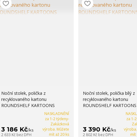
Noční stolek, polička z
Noční stolek, polička bílý z
recyklovaného kartonu
recyklovaného kartonu
ROUNDSHELF KARTOONS
ROUNDSHELF KARTOONS
NASKLADNĚNÍ
NASK
za 1-2 týdeny-
za 1-2
Zakázková
Za
3 186 Kč
3 390 Kč
výroba. Můžete
výroba
/
ks
/
ks
mít až 20 ks
mít
2 633 Kč
bez DPH
2 802 Kč
bez DPH