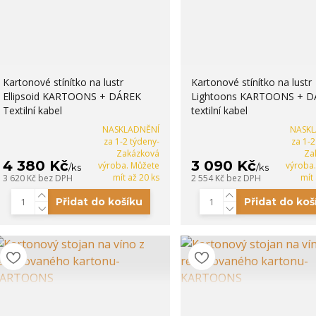
Kartonové stínítko na lustr
Kartonové stínítko na lustr
Ellipsoid KARTOONS + DÁREK
Lightoons KARTOONS + D
Textilní kabel
textilní kabel
NASKLADNĚNÍ
NASK
za 1-2 týdeny-
za 1-2
Zakázková
Za
4 380 Kč
3 090 Kč
výroba. Můžete
výroba
/
ks
/
ks
mít až 20 ks
mít
3 620 Kč
bez DPH
2 554 Kč
bez DPH
Přidat do košíku
Přidat do koš