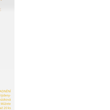
LADNĚNÍ
 týdeny-
kázková
. Můžete
 až 20 ks