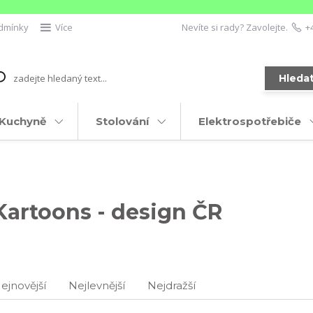
dmínky
Více
Nevíte si rady? Zavolejte.
+
Hleda
Kuchyně
Stolování
Elektrospotřebiče
Kartoons - design ČR
ejnovější
Nejlevnější
Nejdražší