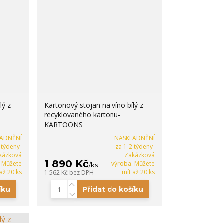
lý z
Kartonový stojan na víno bílý z
recyklovaného kartonu-
KARTOONS
LADNĚNÍ
NASKLADNĚNÍ
 týdeny-
za 1-2 týdeny-
kázková
Zakázková
1 890 Kč
. Můžete
výroba. Můžete
/
ks
 až 20 ks
mít až 20 ks
1 562 Kč
bez DPH
íku
Přidat do košíku