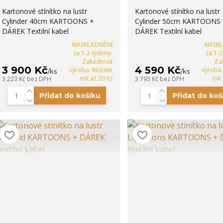
Kartonové stínítko na lustr
Kartonové stínítko na lustr
Cylinder 40cm KARTOONS +
Cylinder 50cm KARTOONS 
DÁREK Textilní kabel
DÁREK Textilní kabel
NASKLADNĚNÍ
NASK
za 1-2 týdeny-
za 1-2
Zakázková
Za
3 900 Kč
4 590 Kč
výroba. Můžete
výroba
/
ks
/
ks
mít až 20 ks
mít
3 223 Kč
bez DPH
3 793 Kč
bez DPH
Přidat do košíku
Přidat do koš