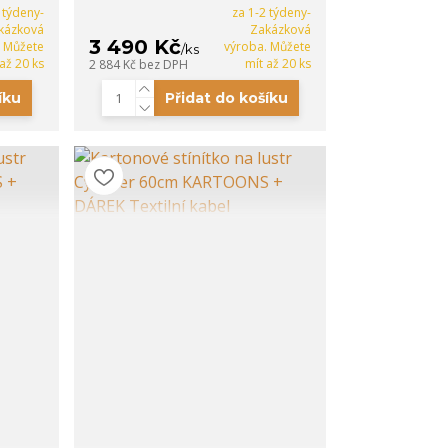
 týdeny-
za 1-2 týdeny-
kázková
Zakázková
3 490 Kč
. Můžete
výroba. Můžete
/
ks
 až 20 ks
mít až 20 ks
2 884 Kč
bez DPH
íku
Přidat do košíku