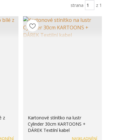
strana
z 1
é z
Kartonové stínítko na lustr
Cylinder 30cm KARTOONS +
DÁREK Textilní kabel
LADNĚNÍ
NASKLADNĚNÍ