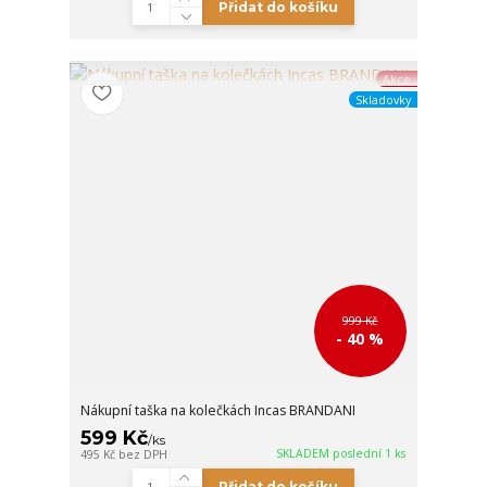
Přidat do košíku
Akce
Skladovky
999 Kč
- 40 %
Nákupní taška na kolečkách Incas BRANDANI
599 Kč
/
ks
SKLADEM poslední 1 ks
495 Kč
bez DPH
Přidat do košíku