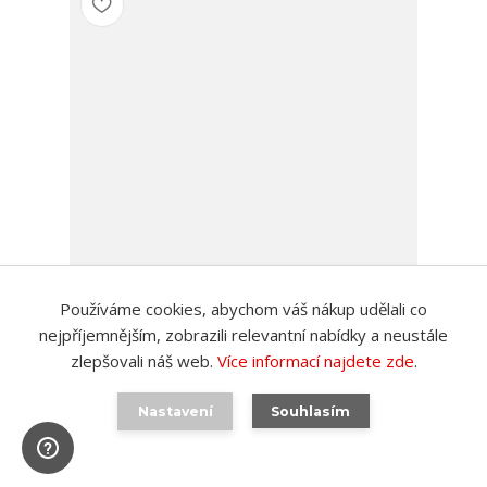
Používáme cookies, abychom váš nákup udělali co
Plážová taška Maui Remember
nejpříjemnějším, zobrazili relevantní nabídky a neustále
dovezeme jen na vaší
zlepšovali náš web.
Více informací najdete zde
.
objednávku za 3-4
599 Kč
týdny. Můžete mít až
/
ks
20 ks
495 Kč
bez DPH
Nastavení
Souhlasím
Detail