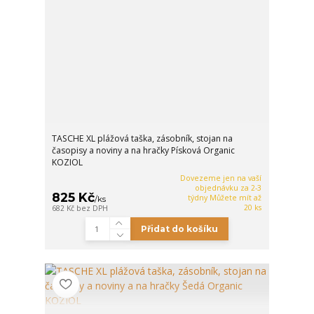
TASCHE XL plážová taška, zásobník, stojan na
časopisy a noviny a na hračky Písková Organic
KOZIOL
Dovezeme jen na vaší
objednávku za 2-3
825 Kč
týdny Můžete mít až
/
ks
20 ks
682 Kč
bez DPH
Přidat do košíku