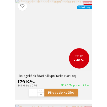
Akce
Skladovky
299 Kč
- 40 %
Ekologická skládací nákupní taška POP Loqi
179 Kč
/
ks
SKLADEM poslední 1 ks
148 Kč
bez DPH
Přidat do košíku