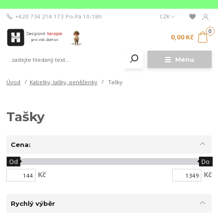
+420 734 214 173
Po-Pá 10-18h
CZK
0
0,00 Kč
Menu
Úvod
Kabelky, tašky, peněženky
Tašky
Tašky
Cena:
Od
Do
Kč
Kč
Rychlý výběr