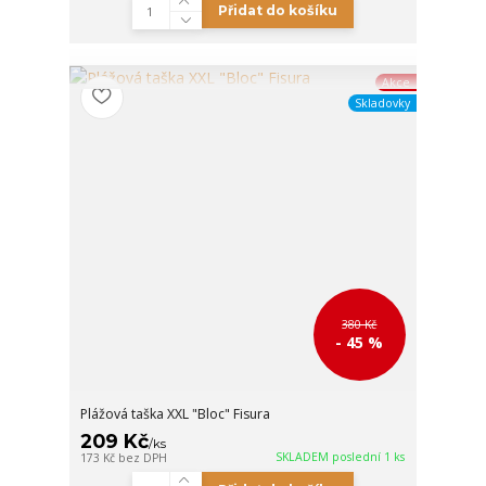
Přidat do košíku
Akce
Skladovky
380 Kč
- 45 %
Plážová taška XXL "Bloc" Fisura
209 Kč
/
ks
SKLADEM poslední 1 ks
173 Kč
bez DPH