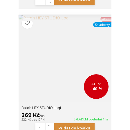
Akce
Skladovky
449 Kč
- 40 %
Batoh HEY STUDIO Loqi
269 Kč
/
ks
SKLADEM poslední 1 ks
222 Kč
bez DPH
Přidat do košíku