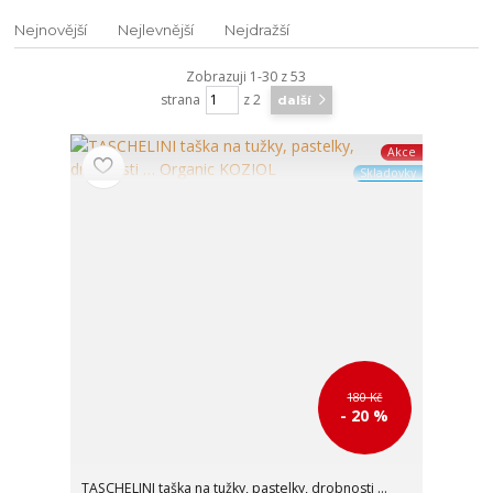
Nejnovější
Nejlevnější
Nejdražší
Zobrazuji 1-30 z 53
strana
z 2
další
Akce
Skladovky
180 Kč
- 20 %
TASCHELINI taška na tužky, pastelky, drobnosti …