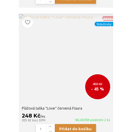
Akce
Skladovky
450 Kč
- 45 %
Plážová taška "Love" červená Fisura
248 Kč
/
ks
SKLADEM poslední 2 ks
205 Kč
bez DPH
Přidat do košíku