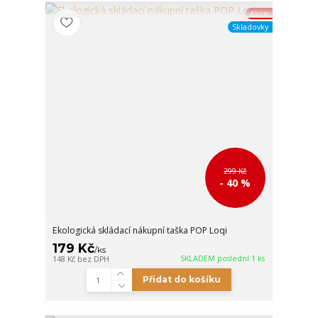
Akce
Skladovky
299 Kč
- 40 %
Ekologická skládací nákupní taška POP Loqi
179 Kč
/
ks
SKLADEM poslední 1 ks
148 Kč
bez DPH
Přidat do košíku