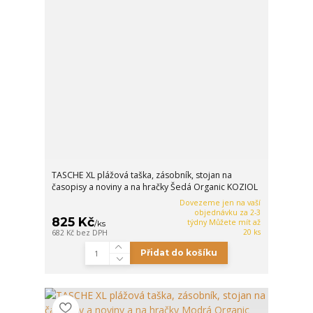
TASCHE XL plážová taška, zásobník, stojan na
časopisy a noviny a na hračky Šedá Organic KOZIOL
Dovezeme jen na vaší
objednávku za 2-3
825 Kč
týdny Můžete mít až
/
ks
20 ks
682 Kč
bez DPH
Přidat do košíku