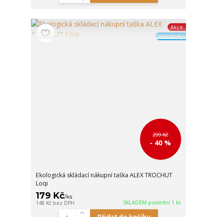
Akce
Skladovky
299 Kč
- 40 %
Ekologická skládací nákupní taška ALEX TROCHUT
Loqi
179 Kč
/
ks
SKLADEM poslední 1 ks
148 Kč
bez DPH
Přidat do košíku