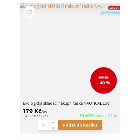
Akce
Skladovky
299 Kč
- 40 %
Ekologická skládací nákupní taška NAUTICAL Loqi
179 Kč
/
ks
SKLADEM poslední 1 ks
148 Kč
bez DPH
Přidat do košíku