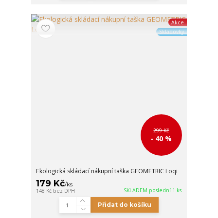
Akce
Skladovky
299 Kč
- 40 %
Ekologická skládací nákupní taška GEOMETRIC Loqi
179 Kč
/
ks
SKLADEM poslední 1 ks
148 Kč
bez DPH
Přidat do košíku