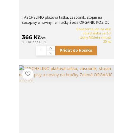
TASCHELINO plážová taška, zásobník, stojan na
časopisy a noviny na hračky Šedá ORGANIC KOZIOL
Dovezeme jen na vaší
objednávku za 2-3
366 Kč
týdny Můžete mít až
/
ks
20 ks
302 Kč
bez DPH
Přidat do košíku