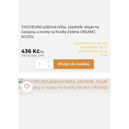
TASCHELINO plážová taška, zásobník, stojan na
časopisy a noviny na hračky Zelená ORGANIC
KOZIOL
Dovezeme jen na vaší
objednávku za 2-3
436 Kč
týdny Můžete mít až
/
ks
20 ks
360 Kč
bez DPH
Přidat do košíku