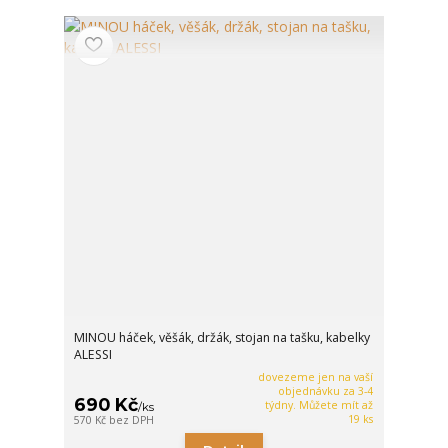
MINOU háček, věšák, držák, stojan na tašku, kabelky
ALESSI
dovezeme jen na vaší
objednávku za 3-4
690 Kč
týdny. Můžete mít až
/
ks
19 ks
570 Kč
bez DPH