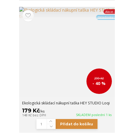
Akce
Skladovky
299 Kč
- 40 %
Ekologická skládací nákupní taška HEY STUDIO Loqi
179 Kč
/
ks
SKLADEM poslední 1 ks
148 Kč
bez DPH
Přidat do košíku