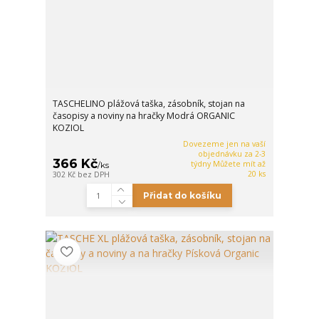
TASCHELINO plážová taška, zásobník, stojan na
časopisy a noviny na hračky Modrá ORGANIC
KOZIOL
Dovezeme jen na vaší
objednávku za 2-3
366 Kč
týdny Můžete mít až
/
ks
20 ks
302 Kč
bez DPH
Přidat do košíku