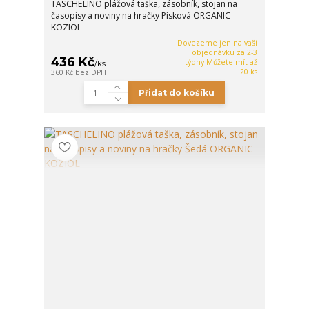
TASCHELINO plážová taška, zásobník, stojan na
časopisy a noviny na hračky Písková ORGANIC
KOZIOL
Dovezeme jen na vaší
objednávku za 2-3
436 Kč
týdny Můžete mít až
/
ks
20 ks
360 Kč
bez DPH
Přidat do košíku