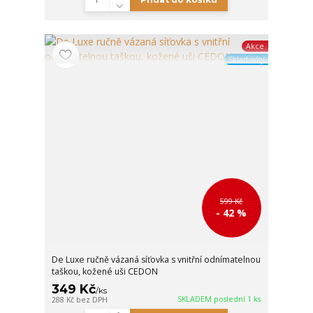
Akce
Skladovky
599 Kč
- 42 %
De Luxe ručně vázaná síťovka s vnitřní odnímatelnou
taškou, kožené uši CEDON
349 Kč
/
ks
SKLADEM poslední 1 ks
288 Kč
bez DPH