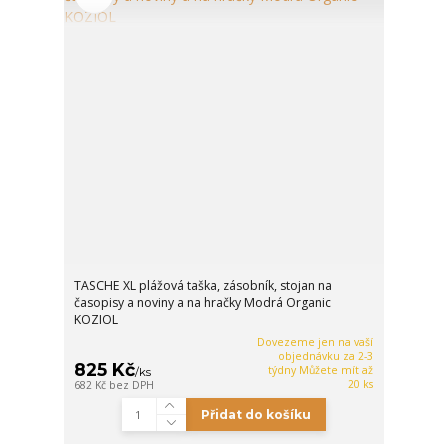
TASCHE XL plážová taška, zásobník, stojan na
časopisy a noviny a na hračky Modrá Organic
KOZIOL
Dovezeme jen na vaší
objednávku za 2-3
825 Kč
týdny Můžete mít až
/
ks
20 ks
682 Kč
bez DPH
Přidat do košíku