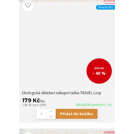
Akce
Skladovky
299 Kč
- 40 %
Ekologická skládací nákupní taška TRAVEL Loqi
179 Kč
/
ks
SKLADEM poslední 1 ks
148 Kč
bez DPH
Přidat do košíku
Akce