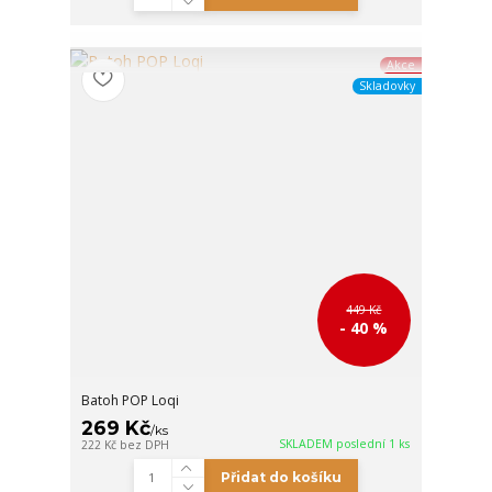
Akce
Skladovky
449 Kč
- 40 %
Batoh POP Loqi
269 Kč
/
ks
SKLADEM poslední 1 ks
222 Kč
bez DPH
Přidat do košíku