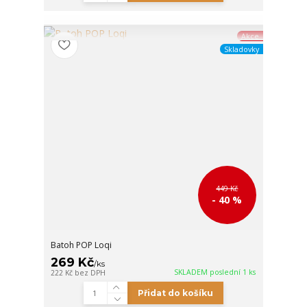
Akce
Skladovky
449 Kč
- 40 %
Batoh POP Loqi
269 Kč
/
ks
SKLADEM poslední 1 ks
222 Kč
bez DPH
Přidat do košíku