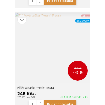
Přidat do košíku
Akce
Skladovky
450 Kč
- 45 %
Plážová taška "Yeah" Fisura
248 Kč
/
ks
SKLADEM poslední 2 ks
205 Kč
bez DPH
Přidat do košíku