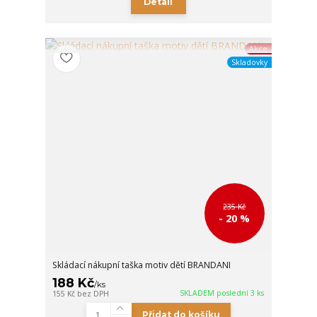
Detail
Akce
Skladovky
235 Kč
- 20 %
Skládací nákupní taška motiv dětí BRANDANI
188 Kč
/
ks
SKLADEM poslední 3 ks
155 Kč
bez DPH
Přidat do košíku