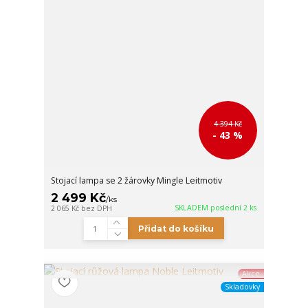
4 394 Kč
- 43 %
Stojací lampa se 2 žárovky Mingle Leitmotiv
2 499 Kč
/
ks
SKLADEM poslední 2 ks
2 065 Kč
bez DPH
Přidat do košíku
Akce
Skladovky