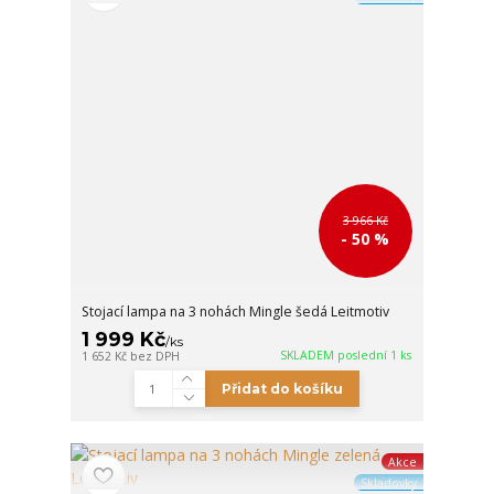
3 966 Kč
- 50 %
Stojací lampa na 3 nohách Mingle šedá Leitmotiv
1 999 Kč
/
ks
SKLADEM poslední 1 ks
1 652 Kč
bez DPH
Přidat do košíku
Akce
Skladovky