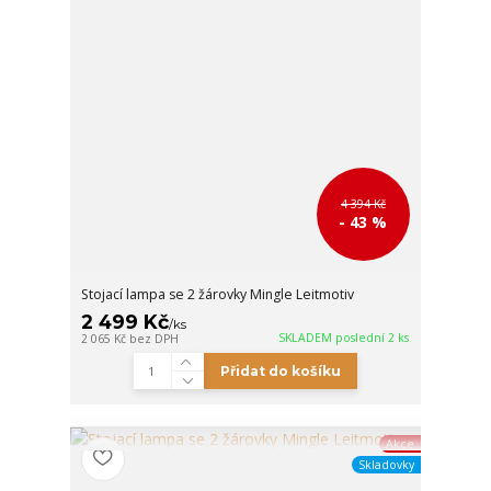
4 394 Kč
- 43 %
Stojací lampa se 2 žárovky Mingle Leitmotiv
2 499 Kč
/
ks
SKLADEM poslední 2 ks
2 065 Kč
bez DPH
Přidat do košíku
Akce
Skladovky