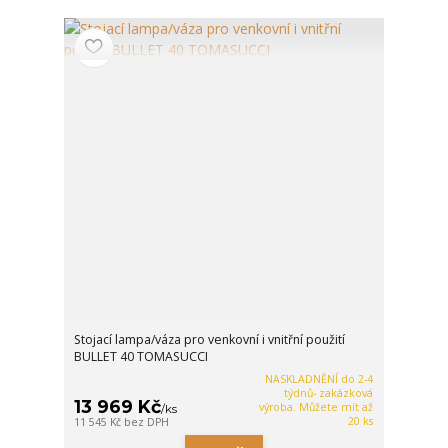
Stojací lampa/váza pro venkovní i vnitřní použití
BULLET 40 TOMASUCCI
NASKLADNĚNÍ do 2-4
týdnů- zakázková
13 969 Kč
výroba. Můžete mít až
/
ks
20 ks
11 545 Kč
bez DPH