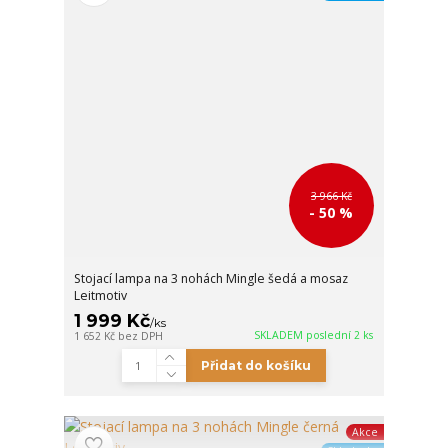
3 966 Kč
- 50 %
Stojací lampa na 3 nohách Mingle šedá a mosaz
Leitmotiv
1 999 Kč
/
ks
SKLADEM poslední 2 ks
1 652 Kč
bez DPH
Přidat do košíku
Akce