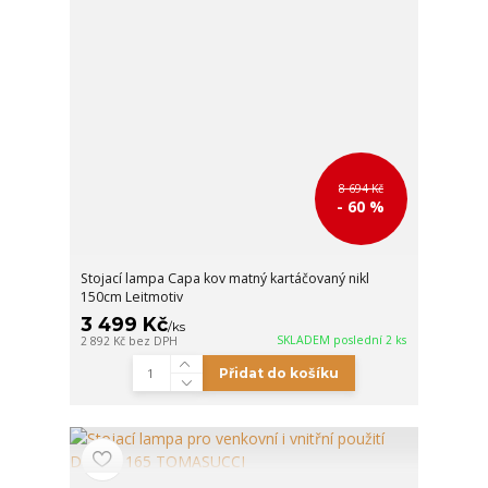
8 694 Kč
- 60 %
Stojací lampa Capa kov matný kartáčovaný nikl
150cm Leitmotiv
3 499 Kč
/
ks
SKLADEM poslední 2 ks
2 892 Kč
bez DPH
Přidat do košíku