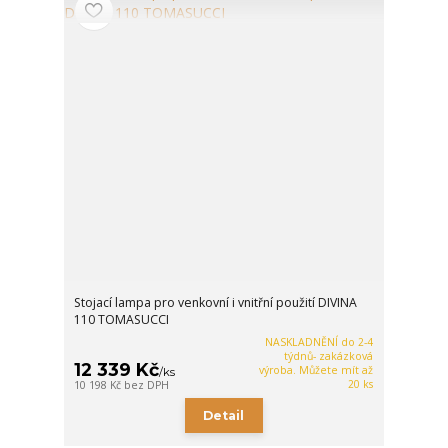
Stojací lampa pro venkovní i vnitřní použití DIVINA
110 TOMASUCCI
NASKLADNĚNÍ do 2-4
týdnů- zakázková
12 339 Kč
výroba. Můžete mít až
/
ks
20 ks
10 198 Kč
bez DPH
Detail