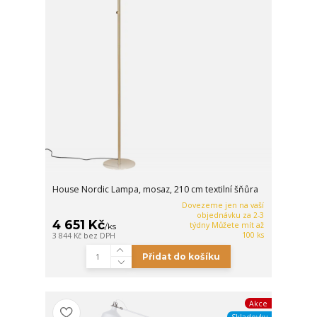
House Nordic Lampa, mosaz, 210 cm textilní šňůra
Dovezeme jen na vaší
objednávku za 2-3
4 651 Kč
týdny Můžete mít až
/
ks
100 ks
3 844 Kč
bez DPH
Přidat do košíku
Akce
Skladovky