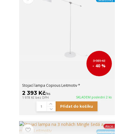
3 989 Kč
- 40 %
Stojací lampa Copious Leitmotiv *
2 393 Kč
/
ks
SKLADEM poslední 2 ks
1 978 Kč
bez DPH
Přidat do košíku
Akce
Skladovky