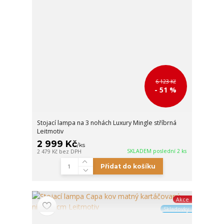
6 123 Kč
- 51 %
Stojací lampa na 3 nohách Luxury Mingle stříbrná
Leitmotiv
2 999 Kč
/
ks
SKLADEM poslední 2 ks
2 479 Kč
bez DPH
Přidat do košíku
Akce
Skladovky