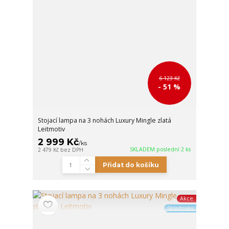
6 123 Kč
- 51 %
Stojací lampa na 3 nohách Luxury Mingle zlatá
Leitmotiv
2 999 Kč
/
ks
SKLADEM poslední 2 ks
2 479 Kč
bez DPH
Přidat do košíku
Akce
Skladovky