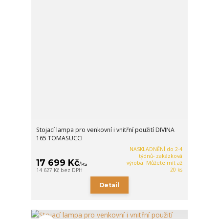
Stojací lampa pro venkovní i vnitřní použití DIVINA
165 TOMASUCCI
NASKLADNĚNÍ do 2-4
týdnů- zakázková
17 699 Kč
výroba. Můžete mít až
/
ks
20 ks
14 627 Kč
bez DPH
Detail