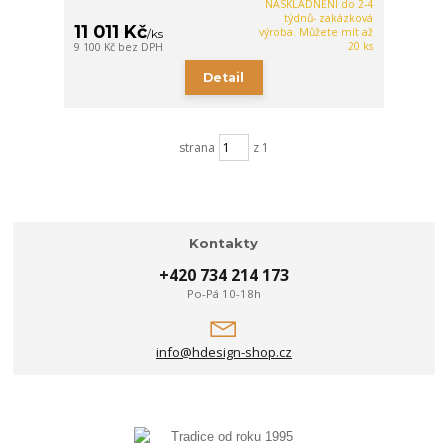
NASKLADNĚNÍ do 2-4
týdnů- zakázková
11 011 Kč
výroba. Můžete mít až
/
ks
20 ks
9 100 Kč
bez DPH
Detail
strana
z 1
Kontakty
+420 734 214 173
Po-Pá 10-18h
info@hdesign-shop.cz