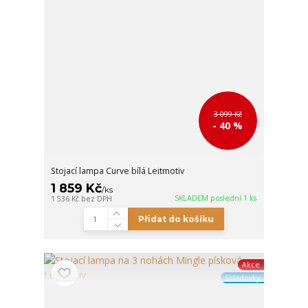
3 099 Kč
- 40 %
Stojací lampa Curve bílá Leitmotiv
1 859 Kč
/
ks
SKLADEM poslední 1 ks
1 536 Kč
bez DPH
Přidat do košíku
Akce
Skladovky