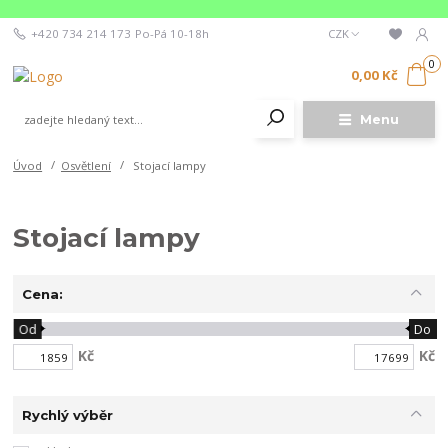
+420 734 214 173
Po-Pá 10-18h
CZK
0
0,00 Kč
Menu
Úvod
Osvětlení
Stojací lampy
Stojací lampy
Cena:
Od
Do
Kč
Kč
Rychlý výběr