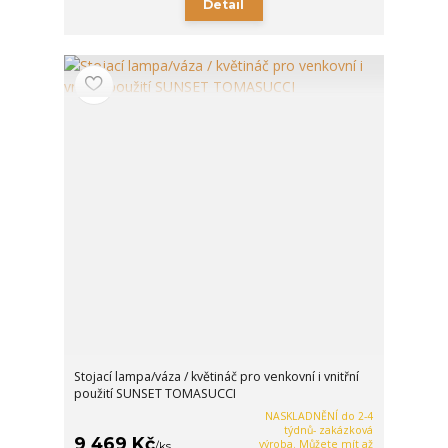
Detail
Stojací lampa/váza / květináč pro venkovní i vnitřní
použití SUNSET TOMASUCCI
NASKLADNĚNÍ do 2-4
týdnů- zakázková
9 469 Kč
výroba. Můžete mít až
/
ks