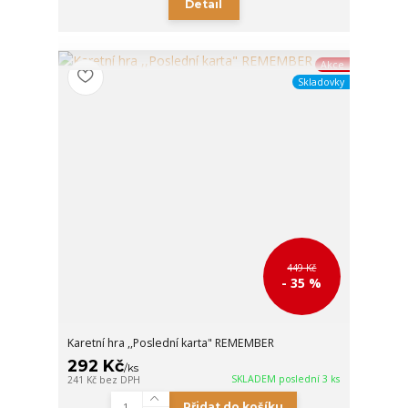
Detail
Akce
Skladovky
449 Kč
- 35 %
Karetní hra ,,Poslední karta" REMEMBER
292 Kč
/
ks
SKLADEM poslední 3 ks
241 Kč
bez DPH
Přidat do košíku