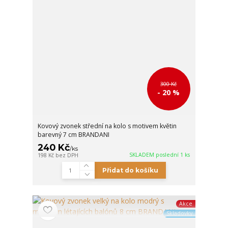
300 Kč
- 20 %
Kovový zvonek střední na kolo s motivem květin
barevný 7 cm BRANDANI
240 Kč
/
ks
SKLADEM poslední 1 ks
198 Kč
bez DPH
Přidat do košíku
Akce
Skladovky