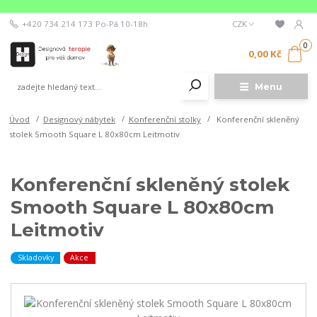
+420 734 214 173
Po-Pá 10-18h
CZK
0
0,00 Kč
Menu
Úvod
Designový nábytek
Konferenční stolky
Konferenční skleněný
stolek Smooth Square L 80x80cm Leitmotiv
Konferenční skleněný stolek
Smooth Square L 80x80cm
Leitmotiv
Skladovky
Akce