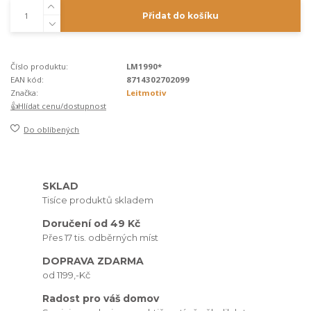
Přidat do košíku
Číslo produktu:
LM1990*
EAN kód:
8714302702099
Značka:
Leitmotiv
👍Hlídat cenu/dostupnost
Do oblíbených
SKLAD
Tisíce produktů skladem
Doručení od 49 Kč
Přes 17 tis. odběrných míst
DOPRAVA ZDARMA
od 1199,-Kč
Radost pro váš domov