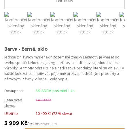
Barva - černá, sklo
Jednou z hlavních myšlenek nizozemské značky Leitmotiv je vnášet do
svého specifického designu výjimečnost a nadčasovou jednoduchost.
Výrobky Leitmotiv odráží silné a nadčasové produkty, které se objevují v
každé kolekci. Leitmotiv vás příjemně překvapí odvážnými produkty a
náročnými návrhy, díky če...
celý popis
Dostupnost
SKLADEM poslední 1 ks
Cena před
14 399 Kč
slevou
Ušetříte
10 400 Kč (
72
% sleva)
3 999 Kč
/
ks
3 305 Kč
bez DPH