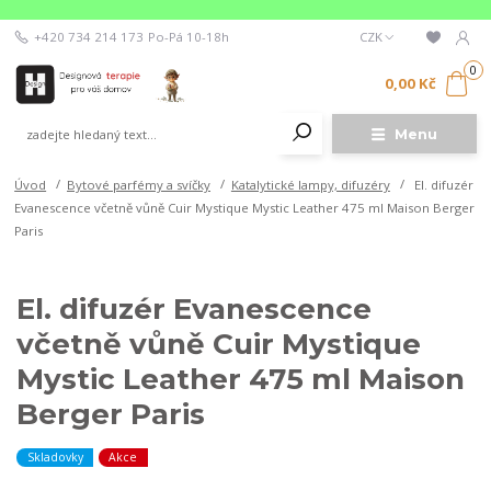
+420 734 214 173
Po-Pá 10-18h
CZK
0
0,00 Kč
Menu
Úvod
Bytové parfémy a svíčky
Katalytické lampy, difuzéry
El. difuzér
Evanescence včetně vůně Cuir Mystique Mystic Leather 475 ml Maison Berger
Paris
El. difuzér Evanescence
včetně vůně Cuir Mystique
Mystic Leather 475 ml Maison
Berger Paris
Skladovky
Akce