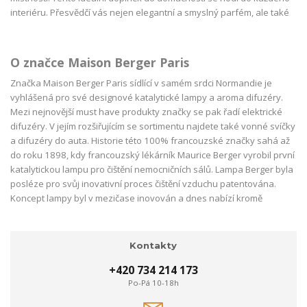
interiéru. Přesvědčí vás nejen elegantní a smyslný parfém, ale také
funkce ovládané na dálku.
Výška 18,5 cm
Šířka 12 cm
O značce Maison Berger Paris
Délka 12 cm
Značka Maison Berger Paris sídlící v samém srdci Normandie je
Materiál Sklo
vyhlášená pro své designové katalytické lampy a aroma difuzéry.
Objem 100 ml
Mezi nejnovější must have produkty značky se pak řadí elektrické
difuzéry. V jejím rozšiřujícím se sortimentu najdete také vonné svíčky
a difuzéry do auta. Historie této 100% francouzské značky sahá až
do roku 1898, kdy francouzský lékárník Maurice Berger vyrobil první
katalytickou lampu pro čištění nemocničních sálů. Lampa Berger byla
posléze pro svůj inovativní proces čištění vzduchu patentována.
Koncept lampy byl v mezičase inovován a dnes nabízí kromě
dekorativní funkce především jedinečné možnosti čištění vzduchu
a zároveň i provonění domácností. Maison Berger Paris dosahuje se
svými katalytickými lampami mezinárodních úspěchů. Kvůli oblibě
Kontakty
široké veřejnosti exportuje do více než 50 světových zemí.
+420 734 214 173
Po-Pá 10-18h