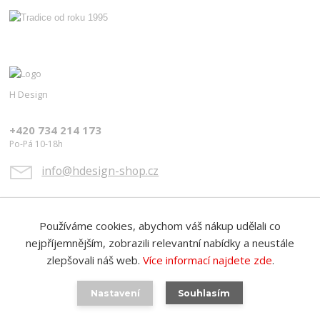
H Design
+420 734 214 173
Po-Pá 10-18h
info@hdesign-shop.cz
Používáme cookies, abychom váš nákup udělali co
nejpříjemnějším, zobrazili relevantní nabídky a neustále
zlepšovali náš web.
Více informací najdete zde
.
Upravit sběr cookies.
Nastavení
Souhlasím