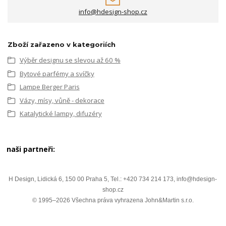
info@hdesign-shop.cz
Zboží zařazeno v kategoriích
Výběr designu se slevou až 60 %
Bytové parfémy a svíčky
Lampe Berger Paris
Vázy, mísy, vůně - dekorace
Katalytické lampy, difuzéry
naši partneři:
H Design, Lidická 6, 150 00 Praha 5, Tel.: +420 734 214 173, info@hdesign-
shop.cz
© 1995–2026 Všechna práva vyhrazena John&Martin s.r.o.