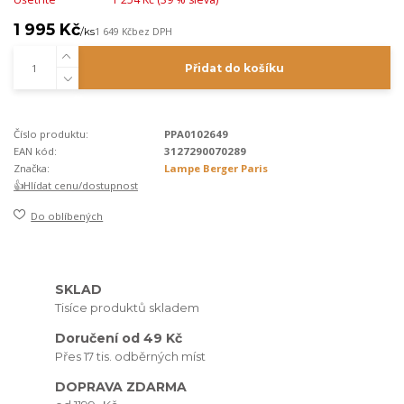
1 995 Kč
/
ks
1 649 Kč
bez DPH
Přidat do košíku
Číslo produktu:
PPA0102649
EAN kód:
3127290070289
Značka:
Lampe Berger Paris
👍Hlídat cenu/dostupnost
Do oblíbených
SKLAD
Tisíce produktů skladem
Doručení od 49 Kč
Přes 17 tis. odběrných míst
DOPRAVA ZDARMA