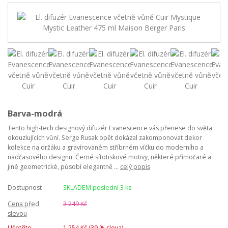
Barva-modrá
Tento high-tech designový difuzér Evanescence vás přenese do světa
okouzlujících vůní. Serge Rusak opět dokázal zakomponovat dekor
kolekce na držáku a gravírovaném stříbrném víčku do moderního a
nadčasového designu. Černé sítotiskové motivy, některé přímočaré a
jiné geometrické, působí elegantně ...
celý popis
Dostupnost
SKLADEM poslední 3 ks
Cena před
3 249 Kč
slevou
Ušetříte
1 254 Kč (
39
% sleva)