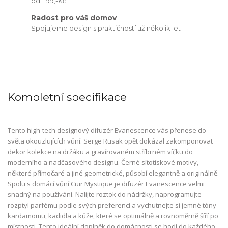
od 1199,-Kč
Radost pro váš domov
Spojujeme design s praktičností už několik let
Kompletní specifikace
Tento high-tech designový difuzér Evanescence vás přenese do
světa okouzlujících vůní. Serge Rusak opět dokázal zakomponovat
dekor kolekce na držáku a gravírovaném stříbrném víčku do
moderního a nadčasového designu. Černé sítotiskové motivy,
některé přímočaré a jiné geometrické, působí elegantně a originálně.
Spolu s domácí vůní Cuir Mystique je difuzér Evanescence velmi
snadný na používání. Nalijte roztok do nádržky, naprogramujte
rozptyl parfému podle svých preferencí a vychutnejte si jemné tóny
kardamomu, kadidla a kůže, které se optimálně a rovnoměrně šíří po
místnosti. Tento ideální doplněk do domácnosti se hodí do každého